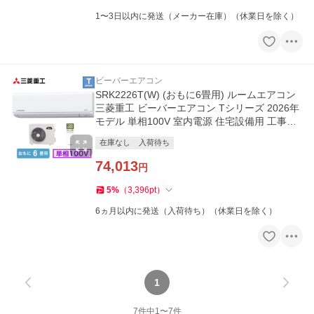
1〜3日以内に発送（メーカー在庫）（休業日を除く）
ビーバーエアコン
SRK2226T(W) (おもに6畳用) ルームエアコン
三菱重工 ビーバーエアコン Tシリーズ 2026年
モデル 単相100V 室内電源 住宅設備用 工事費
別
在庫なし
入荷待ち
74,013
円
5
%
（
3,396
pt
）
6ヵ月以内に発送（入荷待ち）（休業日を除く）
1
7
件中
1
〜
7
件