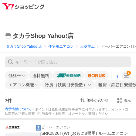
タカラShop Yahoo!店
タカラShop Yahoo!店
住宅用エアコン
三菱重工
ビーバーエアコンT
1
価格帯
送料無料
すべての条
エアコン機能
冷房（鉄筋目安畳数）
暖房（鉄筋目安畳
7
件
価格が安い順
表示
表示情報について
｜ポイントは原則税抜価格を基準に付与されます｜ポイント・支
払額等の正確な情報（付与条件・上限等）はカートをご確認ください
ビーバーエアコン
SRK2526T(W) (おもに8畳用) ルームエアコン