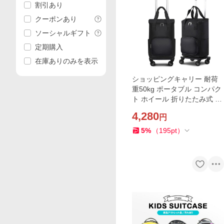
割引あり
クーポンあり
ソーシャルギフト
定期購入
在庫ありのみを表示
ショッピングキャリー 耐荷
重50kg ポータブル コンパク
ト ホイール 折りたたみ式 取
り外し可 超軽量 ショッピン
4,280
円
グカート防水性 大容量 黒 ブ
ラック
5
%
（
195
pt
）