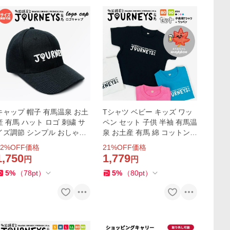
キャップ 帽子 有馬温泉 お土
Tシャツ ベビー キッズ ワッ
産 有馬 ハット ロゴ 刺繍 サ
ペン セット 子供 半袖 有馬温
イズ調節 シンプル おしゃれ
泉 お土産 有馬 綿 コットン t
オリジナル メンズ レディー
シャツ 高品質 トップス おし
2
%OFF価格
21
%OFF価格
ス 人気 黒 ブラック
ゃれ オリジナル 人気 定番
1,750
1,779
円
円
5
%
（
78
pt
）
5
%
（
80
pt
）