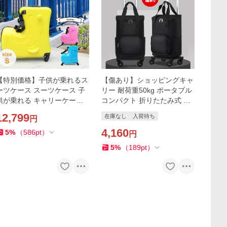
【特別価格】子供が乗れるス
【傷あり】ショッピングキャ
ーツケース スーツケース 子
リー 耐荷重50kg ポータブル
供が乗れる キャリーケース
コンパクト 折りたたみ式 取
キッズキャリー 子供 キッズ
り外し可 超軽量 ショッピン
12,799
在庫なし
入荷待ち
円
乗れる 旅行 軽量 大容量 かわ
グカート 大容量 黒 ブラック
いい Sサイズ
4,160
5
%
（
586
pt
）
円
5
%
（
189
pt
）