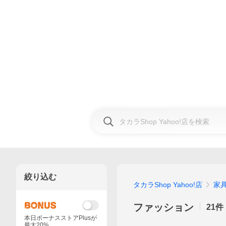
絞り込む
タカラShop Yahoo!店
家具
ファッション
21
件
本日ボーナスストアPlusが
最大20%