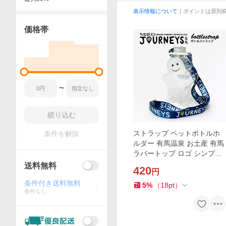
表示情報について
｜ポイントは原則
価格帯
〜
絞り込む
ストラップ ペットボトルホ
条件を解除
ルダー 有馬温泉 お土産 有馬
ラバートップ ロゴ シンプル
かわいい オリジナル 人気
送料無料
420
円
条件付き送料無料
5
%
（
18
pt
）
条件なし