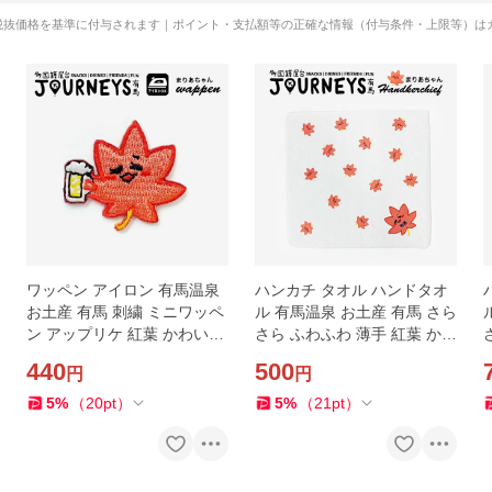
税抜価格を基準に付与されます｜ポイント・支払額等の正確な情報（付与条件・上限等）は
ワッペン アイロン 有馬温泉
ハンカチ タオル ハンドタオ
お土産 有馬 刺繍 ミニワッペ
ル 有馬温泉 お土産 有馬 さら
ン アップリケ 紅葉 かわいい
さら ふわふわ 薄手 紅葉 かわ
キャラクター 手芸 DIY オリ
いい キャラクター 柄 オリジ
440
500
円
円
ジナル 人気
ナル 人気
5
%
（
20
pt
）
5
%
（
21
pt
）