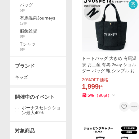
バッグ
5
件
有馬温泉Journeys
17
件
服飾雑貨
8
件
Tシャツ
6
件
トートバッグ 大きめ 有馬温
泉 お土産 有馬 2way ショル
ブランド
ダー バッグ 鞄 シンプル おし
ゃれ オリジナル 人気 黒 ブラ
キッズ
20
%OFF価格
ック
1,999
円
5
%
（
90
pt
）
開催中のイベント
ボーナスセレクショ
ン最大40%
対象商品