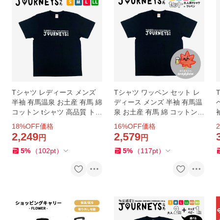
Tシャツ レディース メンズ
Tシャツ ワッペン セット レ
半袖 有馬温泉 お土産 有馬 綿
ディース メンズ 半袖 有馬温
コットン tシャツ 高品質 トッ
泉 お土産 有馬 綿 コットン t
プス おしゃれ オリジナル 人
シャツ 高品質 トップス おし
18
%OFF価格
16
%OFF価格
2
気 定番
ゃれ オリジナル 人気 定番
2,249
2,579
円
円
5
%
（
102
pt
）
5
%
（
117
pt
）