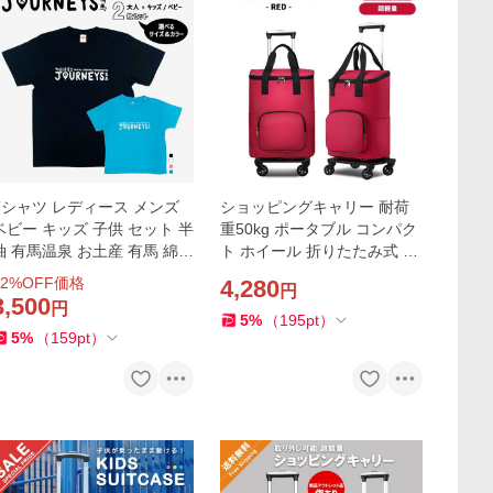
Tシャツ レディース メンズ
ショッピングキャリー 耐荷
ベビー キッズ 子供 セット 半
重50kg ポータブル コンパク
袖 有馬温泉 お土産 有馬 綿
ト ホイール 折りたたみ式 取
コットン tシャツ 高品質 トッ
り外し可 超軽量 ショッピン
2
%OFF価格
4,280
円
プス おしゃれ オリジナル 人
グカート防水性 大容量 赤 レ
3,500
円
気 定番
ッド
5
%
（
195
pt
）
5
%
（
159
pt
）