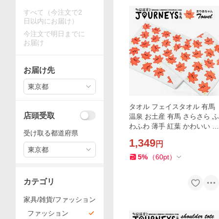
すべて（今注文で2
日以内にお届け）
今注文で明日までに
お届け
お届け先
東京都
タオル フェイスタオル 有馬
店頭受取
温泉 お土産 有馬 さらさら ふ
わふわ 薄手 紅葉 かわいい キ
受け取る都道府県
ャラクター 柄 オリジナル 人
1,349
円
気
東京都
5
%
（
60
pt
）
カテゴリ
家具/雑貨/ファッション
ファッション