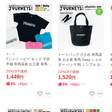
キッズ
トートバッグ 小さめ 有馬温
Tシャツ ベビー キッズ 子供
泉 お土産 有馬 2way ショル
半袖 有馬温泉 お土産 有馬 綿
ダー バッグ 鞄 シンプル おし
コットン tシャツ 高品質 トッ
ゃれ オリジナル 人気 黒 ブラ
25
%OFF価格
24
%OFF価格
2
プス おしゃれ オリジナル 人
ック
1,449
1,520
円
円
気 定番
5
%
（
66
pt
）
5
%
（
68
pt
）