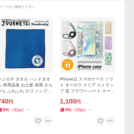
カートをご確認ください
ハンカチ タオル ハンドタオ
iPhone11 スマホケース ソフ
ル 有馬温泉 お土産 有馬 さら
ト オーロラ クリア ストラッ
さら ふわふわ ロゴ シンプル
プ 花 フラワー ハート ケース
かわいい オリジナル 人気
ショルダー パールチェーン
740
1,100
円
円
かわいい 人気
5
%
（
32
pt
）
5
%
（
50
pt
）