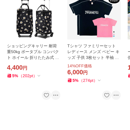
ショッピングキャリー 耐荷
Tシャツ ファミリーセット
重50kg ポータブル コンパク
レディース メンズ ベビー キ
ト ホイール 折りたたみ式 取
ッズ 子供 3枚セット 半袖 有
り外し可 超軽量 ショッピン
馬温泉 お土産 有馬 綿 コット
14
%OFF価格
4,400
円
グカート防水性 大容量 保温
ン tシャツ 高品質 オリジナル
6,000
円
保冷 ブラック 花柄
人気 定番
5
%
（
202
pt
）
5
%
（
274
pt
）