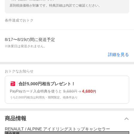
原則税抜価格が対象です。特典詳細は内訳でご確認ください。
条件達成でおトク
8/17〜8/19の間に発送予定
※休業日は発送されません。
詳細を見る
おトクなお知らせ
合計5,000円相当プレゼント！
9,680
4,680
PayPayカード入会特典を使うと
円
円
うち2,000円相当は利用先・期間限定。他条件あり
商品情報
RENAULT / ALPINE アイドリングストップキャンセラー
適合車種