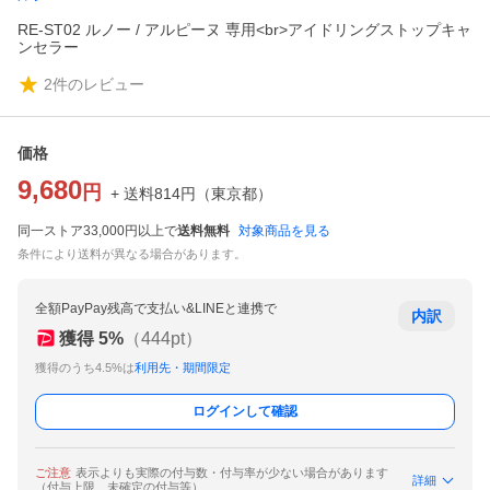
RE-ST02 ルノー / アルピーヌ 専用<br>アイドリングストップキャ
ンセラー
2
件のレビュー
価格
9,680
円
+ 送料
814
円
（
東京都
）
同一ストア33,000円以上で
送料無料
対象商品を見る
条件により送料が異なる場合があります。
全額PayPay残高で支払い&LINEと連携で
内訳
獲得
5
%
（
444
pt）
獲得のうち4.5%は
利用先・期間限定
ログインして確認
ご注意
表示よりも実際の付与数・付与率が少ない場合があります
詳細
（付与上限、未確定の付与等）