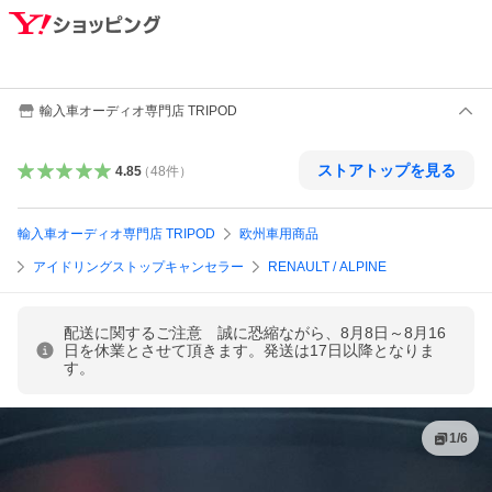
輸入車オーディオ専門店 TRIPOD
ストアトップを見る
4.85
（
48
件
）
輸入車オーディオ専門店 TRIPOD
欧州車用商品
アイドリングストップキャンセラー
RENAULT / ALPINE
配送に関するご注意 誠に恐縮ながら、8月8日～8月16
日を休業とさせて頂きます。発送は17日以降となりま
す。
1
/
6