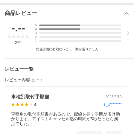
・並行輸入車への適合確認はとれておりません。
商品レビュー
・本取付説明書に記載の内容及び仕様は、改良の為予告な
く変更する場合がありますのでご了承下さい。
-.--
5
・取り付け、 使用に関しては正しい知識、 技術が必要で
4
す。
3
誤った配線や使用方法による車輌の破損、故障、事故等
2
が発生しても当店では一切責任を負いません。
1
2
件
総合評価に有効なレビュー数が足りません
レビュー一覧
レビュー内容
（口コミ）
車種別取付手順書
2025/8/10
4
s_u********
車種別の取付手順書があるので、配線を探す手間が省け助
かります。アイストキャンセル迄の時間が5秒だったら満
点でした。