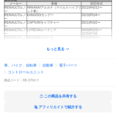
メーカー
車種
対応年式
RENAULT/ルノ
ARKANA/アルカナ（マイルドハイブリ
2022(R4)/12〜
ー
ッド車）
RENAULT/ルノ
KANGOO/カングー
2023(R5)/4〜
ー
RENAULT/ルノ
CAPTUR/キャプチャー
2021(R3)/2〜
ー
RENAULT/ルノ
LUTECIA/ルーテシア
2020(R2)/11〜
ー
2025(R7)/9
RENAULT/ルノ
MEGANE/メガーヌ
2020(R2)/3〜
ー
RENAULT/ルノ
TWINGO/トゥインゴ
2019(R1)〜
ー
もっと見る
ALPINE/アルピ
A110
2018(H30)/6〜
ーヌ
車、バイク、自転車
自動車
電子パーツ
キット構成
・本体
コントロールユニット
・日本語取扱説明書
商品特徴
・アイドリングストップをOFF始まりに反転できます。
商品
コード：
RE-ST02-Y
・エンジン始動後5秒後に自動的にOFFになります。
・純正ボタンを押せばアイドリングストップがONとなり
この商品を共有する
ます。
・日本国内で設計・開発・製造 MADE IN JAPAN！
アフィリエイトで紹介する
注意事項
※ディーラー車（デフォルトがアイドリングストップON
の車両に適合）