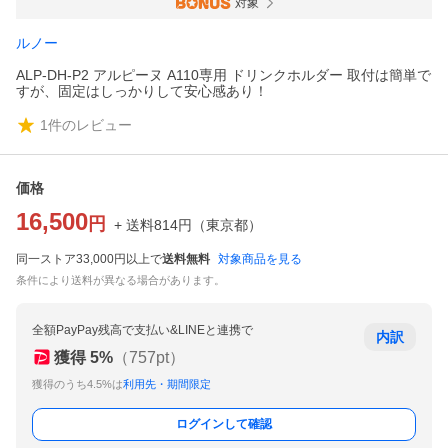
対象
ルノー
ALP-DH-P2 アルピーヌ A110専用 ドリンクホルダー 取付は簡単で
すが、固定はしっかりして安心感あり！
1
件のレビュー
価格
16,500
円
+ 送料
814
円
（
東京都
）
同一ストア33,000円以上で
送料無料
対象商品を見る
条件により送料が異なる場合があります。
全額PayPay残高で支払い&LINEと連携で
内訳
獲得
5
%
（
757
pt）
獲得のうち4.5%は
利用先・期間限定
ログインして確認