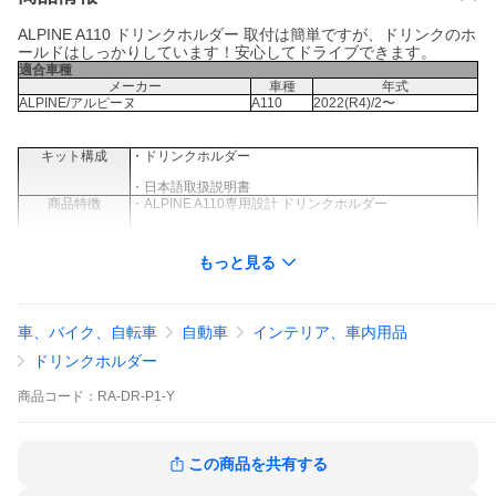
ALPINE A110 ドリンクホルダー 取付は簡単ですが、ドリンクのホ
ールドはしっかりしています！安心してドライブできます。
適合車種
メーカー
車種
年式
ALPINE/アルピーヌ
A110
2022(R4)/2〜
キット構成
・ドリンクホルダー
・日本語取扱説明書
商品特徴
・ALPINE A110専用設計 ドリンクホルダー
・純正のプレートを取り外したら、簡単に差し込んで終わ
りです。
もっと見る
ペットボトルが安心して置けます。
注意事項
※純正はBEFOREの画像と同じタイプに適合します、
2022(R4)/2 以前の車両には使えないので注意して下さ
い。
車、バイク、自転車
自動車
インテリア、車内用品
・適合車種以外の取付はお控えください
ドリンクホルダー
・本取付説明書に記載の内容及び仕様は、改良の為予告な
く変更する場合が
商品
コード：
RA-DR-P1-Y
ありますのでご了承下さい。
・取り付け、 使用に関しては正しい知識、 技術が必要で
す。
この商品を共有する
誤った配線や使用方法による車輌の破損、故障、事故等
が発生しても当店では