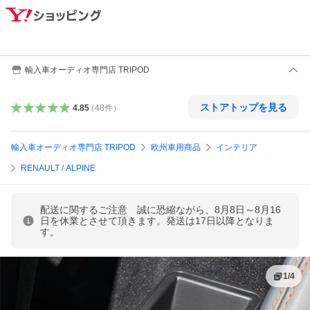
輸入車オーディオ専門店 TRIPOD
ストアトップを見る
4.85
（
48
件
）
輸入車オーディオ専門店 TRIPOD
欧州車用商品
インテリア
RENAULT / ALPINE
配送に関するご注意 誠に恐縮ながら、8月8日～8月16
日を休業とさせて頂きます。発送は17日以降となりま
す。
1
/
4