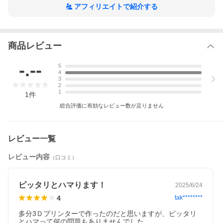
一切責任を負いません。
アフィリエイトで紹介する
関連商品
アルピーヌ A110専用HDMI入力が可能な専用AVインターフェース！
ルノー アンドロイドボックス
商品レビュー
USB-CDプレイヤー
アルピーヌA110 アイドリングストップキャンセラー
アルピーヌA110 スマートフォンホルダー/スマホホルダー
-.--
5
アルピーヌ A110専用 フロントドア内張りをスタイリッシュに保護するドア
4
パネルカバーです。
3
2
1
1
件
総合評価に有効なレビュー数が足りません
レビュー一覧
レビュー内容
（口コミ）
ピッタリとハマります！
2025/6/24
4
tak********
多分3Ｄプリンターで作ったのだと思いますが、ピッタリ
とハマって何の問題もありませんでした。
