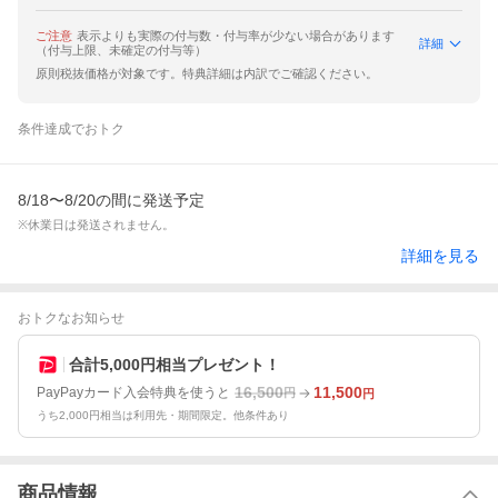
ご注意
表示よりも実際の付与数・付与率が少ない場合があります
詳細
（付与上限、未確定の付与等）
原則税抜価格が対象です。特典詳細は内訳でご確認ください。
条件達成でおトク
8/18〜8/20の間に発送予定
※休業日は発送されません。
詳細を見る
おトクなお知らせ
合計5,000円相当プレゼント！
16,500
11,500
PayPayカード入会特典を使うと
円
円
うち2,000円相当は利用先・期間限定。他条件あり
商品情報