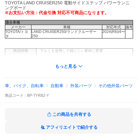
TOYOTA LAND CRUISER250 電動サイドステップ パワーランニ
ングボード
※お支払い方法：代金引換 対応不可商品になります。
適合車種
メーカー
車種
対応年式
備考
TOYOTA/トヨ
LAND CRUISER250/ランドクルーザー
2024(R6)/4〜
タ
250
商品特徴
・アルミを使用して錆にくい素材に変更
・ブラックで統一しましたスタイリッシュなデザイン！
もっと見る
・ドアの開閉に連動して電動で動くサイドステップになり
ます。
・ドアを開けると自動でステップが写真の位置まで降りて
車、バイク、自転車
きます。
自動車
外装パーツ
その他外装パーツ
・ドアを閉めるとステップは自動で写真の様にスッキリた
商品
コード：
BP-TYRB2-Y
たまれます
よりスマートで見た目も非常にスッキリします。
・乗り降りのさいも便利で快適にご使用できる高さにステ
この商品を共有する
ップが自動で出ます。。
・取付もボルトオン、配線もカプラオンで無加工での取付
アフィリエイトで紹介する
が可能です。
・ステップを踏みながらドアを閉めればステップは出た状