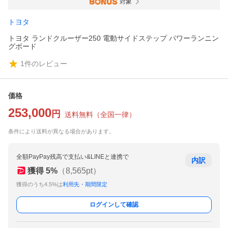
対象
トヨタ
トヨタ ランドクルーザー250 電動サイドステップ パワーランニン
グボード
1
件のレビュー
価格
253,000
円
送料無料
（
全国一律
）
条件により送料が異なる場合があります。
全額PayPay残高で支払い&LINEと連携で
内訳
獲得
5
%
（
8,565
pt）
獲得のうち4.5%は
利用先・期間限定
ログインして確認