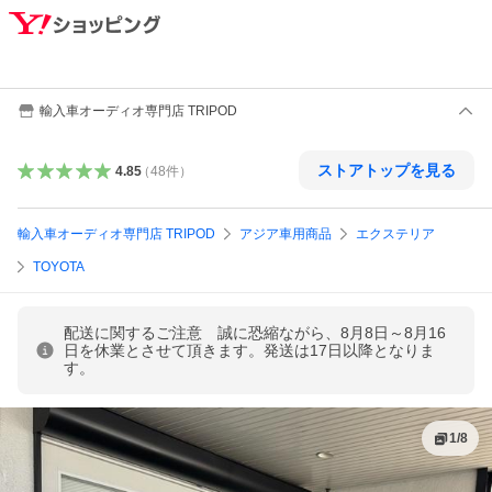
輸入車オーディオ専門店 TRIPOD
ストアトップを見る
4.85
（
48
件
）
輸入車オーディオ専門店 TRIPOD
アジア車用商品
エクステリア
TOYOTA
配送に関するご注意 誠に恐縮ながら、8月8日～8月16
日を休業とさせて頂きます。発送は17日以降となりま
す。
1
/
8