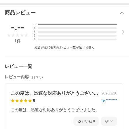
態で固定されます。
（洗車時などに便利です。）
商品レビュー
・自動で収納時に誤って足を乗せるなどした場合も、挟み
込み防止機能付きなので安心です。
-.--
途中で止めてしまった場合は、ドアの開け閉めで通常の
5
作動に戻ります。
4
3
・ 日本語取説同梱しています。
2
1
注意事項
※車輌の個体差によって多少の合わせ等は別途必要になる
1
件
可能性も御座います。
総合評価に有効なレビュー数が足りません
※輸入商品の為、多少のスレやスリキズが有る場合がござ
いますが、予めご了承下さい。
・本取付説明書に記載の内容及び仕様は、改良の為予告な
レビュー一覧
く変更する場合がありますので
ご了承下さい。
・取り付け、 使用に関しては正しい知識、 技術が必要で
レビュー内容
（口コミ）
す。
誤った配線や使用方法による車輌の破損、故障、事故等
が発生しても
当店では一切責任を負いません。
この度は、迅速な対応ありがとうございま…
2026/2/26
5
rei********
この度は、迅速な対応ありがとうございました。
いいね
0