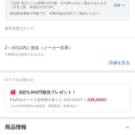
ご注意
表示よりも実際の付与数・付与率が少ない場合があります
詳細
（付与上限、未確定の付与等）
原則税抜価格が対象です。特典詳細は内訳でご確認ください。
条件達成でおトク
2～4日以内に発送（メーカー在庫）
※休業日は発送されません。
詳細を見る
おトクなお知らせ
合計5,000円相当プレゼント！
253,000
248,000
PayPayカード入会特典を使うと
円
円
うち2,000円相当は利用先・期間限定。他条件あり
商品情報