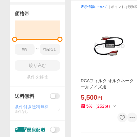
表示情報について
｜ポイントは原則
価格帯
〜
絞り込む
条件を解除
RCAフィルタ オルタネータ
ー系ノイズ用
送料無料
5,500
円
5
%
（
252
pt
）
条件付き送料無料
条件なし