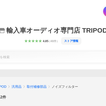
輸入車オーディオ専門店 TRIPO
ストア情報
4.85
（
48
件
）
POD
汎用品
取付補修部品
ノイズフィルター
2
件