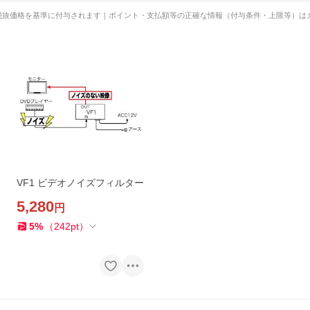
税抜価格を基準に付与されます｜ポイント・支払額等の正確な情報（付与条件・上限等）は
VF1 ビデオノイズフィルター
5,280
円
5
%
（
242
pt
）