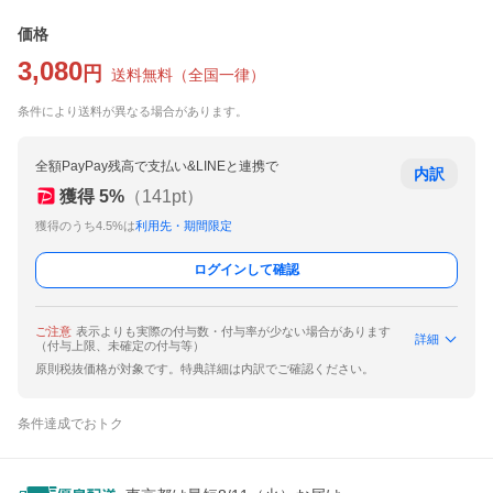
価格
3,080
円
送料無料
（
全国一律
）
条件により送料が異なる場合があります。
全額PayPay残高で支払い&LINEと連携で
内訳
獲得
5
%
（
141
pt）
獲得のうち4.5%は
利用先・期間限定
ログインして確認
ご注意
表示よりも実際の付与数・付与率が少ない場合があります
詳細
（付与上限、未確定の付与等）
原則税抜価格が対象です。特典詳細は内訳でご確認ください。
条件達成でおトク