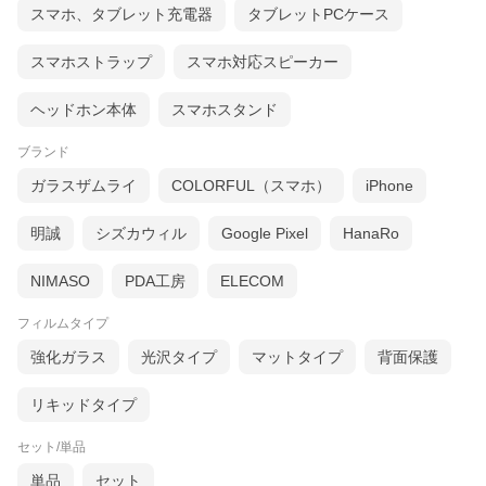
スマホ、タブレット充電器
タブレットPCケース
スマホストラップ
スマホ対応スピーカー
ヘッドホン本体
スマホスタンド
ブランド
ガラスザムライ
COLORFUL（スマホ）
iPhone
明誠
シズカウィル
Google Pixel
HanaRo
NIMASO
PDA工房
ELECOM
フィルムタイプ
強化ガラス
光沢タイプ
マットタイプ
背面保護
リキッドタイプ
セット/単品
単品
セット