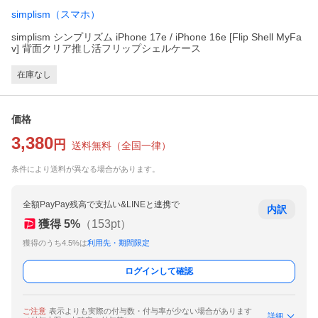
simplism（スマホ）
simplism シンプリズム iPhone 17e / iPhone 16e [Flip Shell MyFa
v] 背面クリア推し活フリップシェルケース
在庫なし
価格
3,380
円
送料無料
（
全国一律
）
条件により送料が異なる場合があります。
全額PayPay残高で支払い&LINEと連携で
内訳
獲得
5
%
（
153
pt）
獲得のうち4.5%は
利用先・期間限定
ログインして確認
ご注意
表示よりも実際の付与数・付与率が少ない場合があります
詳細