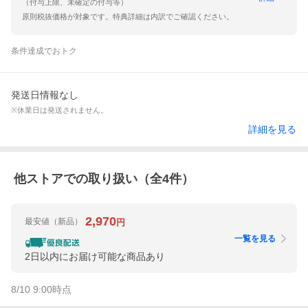
（付与上限、未確定の付与等）
原則税抜価格が対象です。特典詳細は内訳でご確認ください。
条件達成でおトク
発送日情報なし
※休業日は発送されません。
詳細を見る
他ストアでの取り扱い（全
4
件）
2,970
最安値
（新品）
円
一覧を見る
2日以内にお届け可能な商品あり
8/10 9:00
時点