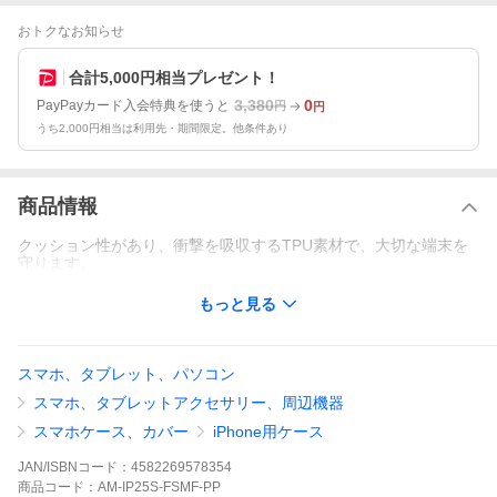
おトクなお知らせ
合計5,000円相当プレゼント！
3,380
0
PayPayカード入会特典を使うと
円
円
うち2,000円相当は利用先・期間限定。他条件あり
商品情報
クッション性があり、衝撃を吸収するTPU素材で、大切な端末を
守ります。
もっと見る
スマホ、タブレット、パソコン
スマホ、タブレットアクセサリー、周辺機器
スマホケース、カバー
iPhone用ケース
JAN/ISBNコード：
4582269578354
商品
コード：
AM-IP25S-FSMF-PP