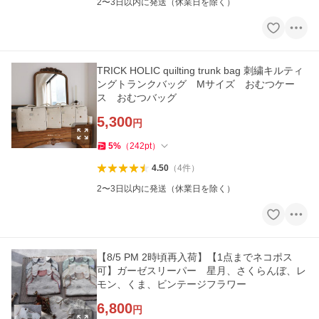
2〜3日以内に発送（休業日を除く）
TRICK HOLIC quilting trunk bag 刺繍キルティ
ングトランクバッグ Mサイズ おむつケー
ス おむつバッグ
5,300
円
5
%
（
242
pt
）
4.50
（
4
件
）
2〜3日以内に発送（休業日を除く）
【8/5 PM 2時頃再入荷】【1点までネコポス
可】ガーゼスリーパー 星月、さくらんぼ、レ
モン、くま、ビンテージフラワー
6,800
円