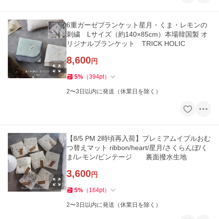
6重ガーゼブランケット星月・くま・レモンの
刺繍 Lサイズ（約140×85cm）本場韓国製 オ
リジナルブランケット TRICK HOLIC
8,600
円
5
%
（
394
pt
）
2〜3日以内に発送（休業日を除く）
【8/5 PM 2時頃再入荷】プレミアムイブルおむ
つ替えマット ribbon/heart/星月/さくらんぼ/く
ま/レモン/ビンテージ 裏面撥水生地
3,600
円
5
%
（
164
pt
）
2〜3日以内に発送（休業日を除く）