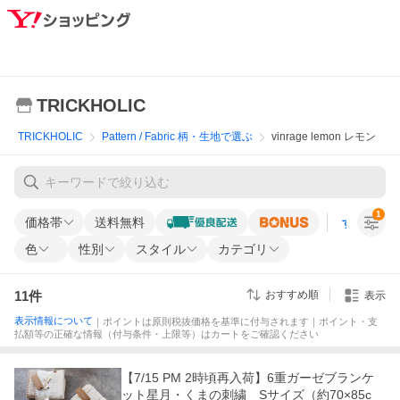
TRICKHOLIC
TRICKHOLIC
Pattern / Fabric 柄・生地で選ぶ
vinrage lemon レモン
1
価格帯
送料無料
すべての条
色
性別
スタイル
カテゴリ
11
件
おすすめ順
表示
表示情報について
｜ポイントは原則税抜価格を基準に付与されます｜ポイント・支
払額等の正確な情報（付与条件・上限等）はカートをご確認ください
【7/15 PM 2時頃再入荷】6重ガーゼブランケ
ット星月・くまの刺繍 Sサイズ（約70×85c