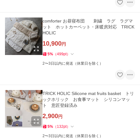
comforter お昼寝布団 刺繍 ラグ ラグマ
ット ホットカーペット・床暖房対応 TRICK
HOLIC
10,900
円
5
%
（
499
pt
）
2〜3日以内に発送（休業日を除く）
TRICK HOLIC Silicone mat fruits basket トリ
ックホリック お食事マット シリコンマッ
ト 意匠登録済み
2,900
円
5
%
（
132
pt
）
2〜3日以内に発送（休業日を除く）