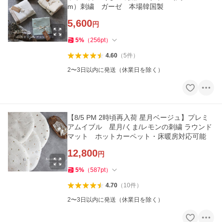
m）刺繍 ガーゼ 本場韓国製
5,600
円
5
%
（
256
pt
）
4.60
（
5
件
）
2〜3日以内に発送（休業日を除く）
【8/5 PM 2時頃再入荷 星月ベージュ】プレミ
アムイブル 星月/くま/レモンの刺繍 ラウンド
マット ホットカーペット・床暖房対応可能
12,800
円
5
%
（
587
pt
）
4.70
（
10
件
）
2〜3日以内に発送（休業日を除く）