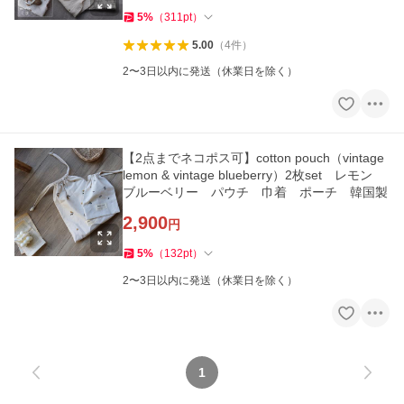
5
%
（
311
pt
）
5.00
（
4
件
）
2〜3日以内に発送（休業日を除く）
【2点までネコポス可】cotton pouch（vintage
lemon & vintage blueberry）2枚set レモン
ブルーベリー パウチ 巾着 ポーチ 韓国製
2,900
円
5
%
（
132
pt
）
2〜3日以内に発送（休業日を除く）
1