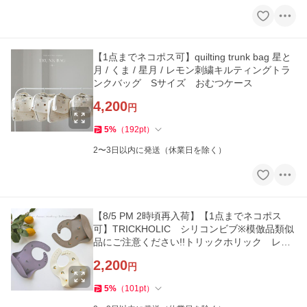
【1点までネコポス可】quilting trunk bag 星と
月 / くま / 星月 / レモン刺繍キルティングトラ
ンクバッグ Sサイズ おむつケース
4,200
円
5
%
（
192
pt
）
2〜3日以内に発送（休業日を除く）
【8/5 PM 2時頃再入荷】【1点までネコポス
可】TRICKHOLIC シリコンビブ※模倣品類似
品にご注意ください!!トリックホリック レモ
ンビブ ブルーベリービブ
2,200
円
5
%
（
101
pt
）