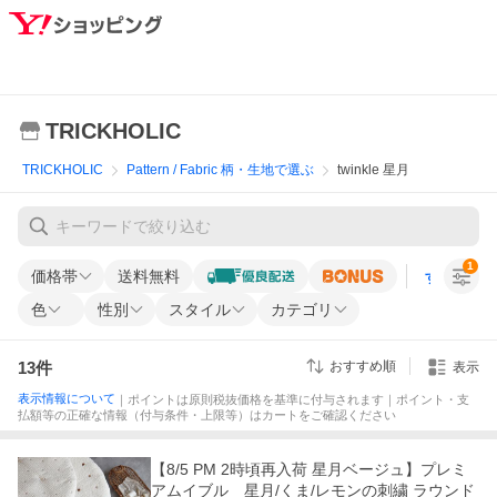
TRICKHOLIC
TRICKHOLIC
Pattern / Fabric 柄・生地で選ぶ
twinkle 星月
1
価格帯
送料無料
すべての条
色
性別
スタイル
カテゴリ
13
件
おすすめ順
表示
表示情報について
｜ポイントは原則税抜価格を基準に付与されます｜ポイント・支
払額等の正確な情報（付与条件・上限等）はカートをご確認ください
【8/5 PM 2時頃再入荷 星月ベージュ】プレミ
アムイブル 星月/くま/レモンの刺繍 ラウンド