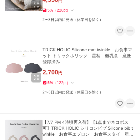
円
5
%
（
226
pt
）
2〜3日以内に発送（休業日を除く）
TRICK HOLIC Silicone mat twinkle お食事マ
ット トリックホリック 星柄 離乳食 意匠
登録済み
2,700
円
5
%
（
122
pt
）
2〜3日以内に発送（休業日を除く）
【7/7 PM 4時頃再入荷】【1点までネコポス
可】TRICK HOLIC シリコンビブ Silicone bib t
winkle お食事エプロン お食事スタイ 星