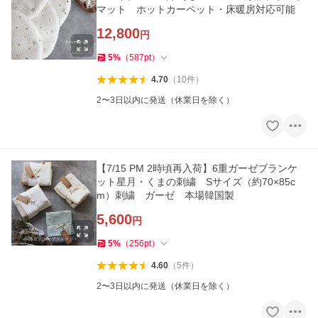
マット ホットカーペット・床暖房対応可能
12,800
円
5
%
（
587
pt
）
4.70
（
10
件
）
2〜3日以内に発送（休業日を除く）
【7/15 PM 2時頃再入荷】6重ガーゼブランケ
ット星月・くまの刺繍 Sサイズ（約70×85c
m）刺繍 ガーゼ 本場韓国製
5,600
円
5
%
（
256
pt
）
4.60
（
5
件
）
2〜3日以内に発送（休業日を除く）