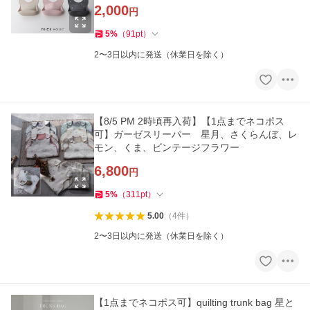
柄 離乳食
2,000
円
5
%
（
91
pt
）
2〜3日以内に発送（休業日を除く）
【8/5 PM 2時頃再入荷】【1点までネコポス
可】ガーゼスリーパー 星月、さくらんぼ、レ
モン、くま、ビンテージフラワー
6,800
円
5
%
（
311
pt
）
5.00
（
4
件
）
2〜3日以内に発送（休業日を除く）
【1点までネコポス可】quilting trunk bag 星と