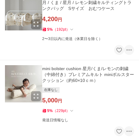
月 / くま / 星月 / レモン刺繍キルティングトラ
ンクバッグ Sサイズ おむつケース
4,200
円
5
%
（
192
pt
）
2〜3日以内に発送（休業日を除く）
mini bolster cushion 星月/くま/レモンの刺繍
（中綿付き）プレミアムキルト miniボルスター
クッション（約60×10ｃｍ）
在庫なし
5,000
円
5
%
（
229
pt
）
発送日情報なし