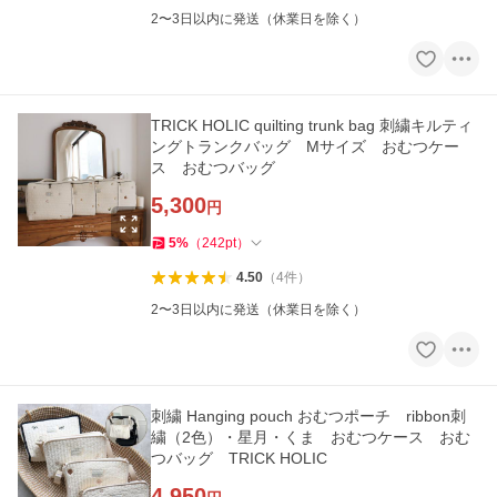
2〜3日以内に発送（休業日を除く）
TRICK HOLIC quilting trunk bag 刺繍キルティ
ングトランクバッグ Mサイズ おむつケー
ス おむつバッグ
5,300
円
5
%
（
242
pt
）
4.50
（
4
件
）
2〜3日以内に発送（休業日を除く）
刺繍 Hanging pouch おむつポーチ ribbon刺
繍（2色）・星月・くま おむつケース おむ
つバッグ TRICK HOLIC
4,950