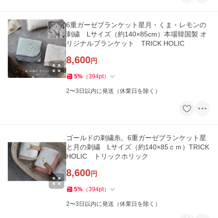
6重ガーゼブランケット星月・くま・レモンの
刺繍 Lサイズ（約140×85cm）本場韓国製 オ
リジナルブランケット TRICK HOLIC
8,600
円
5
%
（
394
pt
）
2〜3日以内に発送（休業日を除く）
ゴールドの刺繍糸。6重ガーゼブランケット星
と月の刺繍 Lサイズ（約140×85ｃｍ）TRICK
HOLIC トリックホリック
8,600
円
5
%
（
394
pt
）
2〜3日以内に発送（休業日を除く）