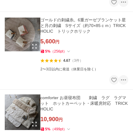
ゴールドの刺繍糸。6重ガーゼブランケット星
と月の刺繍 Sサイズ（約70×85ｃｍ）TRICK
HOLIC トリックホリック
5,600
円
5
%
（
256
pt
）
4.67
（
3
件
）
2〜3日以内に発送（休業日を除く）
comforter お昼寝布団 刺繍 ラグ ラグマ
ット ホットカーペット・床暖房対応 TRICK
HOLIC
10,900
円
5
%
（
499
pt
）