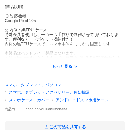
[商品説明]
◎ 対応機種
Google Pixel 10a
◎ 内側：黒TPU ケース
特殊金具を使用し、一つ一つ手作りで制作させて頂いておりま
す。便利なカードポケット収納付き！
内側の黒TPUケースで、スマホ本体をしっかり固定します
本製品はハンドメイド製品になります。
・注文後の作成になりますので、発送までに2-5日程度かかりま
す。
もっと見る
・スタンド式充電には対応しておりません。
・お客様都合によります、返品交換は受けれません。
スマホ、タブレット、パソコン
スマホケース スマホカバー 手帳 手帳型 手帳ケース 手帳カバー 携
帯ケース 携帯カバー 格安携帯 人気 おしゃれ 男性 女性 カード収
スマホ、タブレットアクセサリー、周辺機器
納 マグネット
Google Pixel Google Pixel 10a グーグル ピクセル プロ googlepix
スマホケース、カバー
アンドロイドスマホ用ケース
el10a googlepixel10aケース googlepixel10aカバー
商品
コード：
googlepixel10anumehana
この商品を共有する