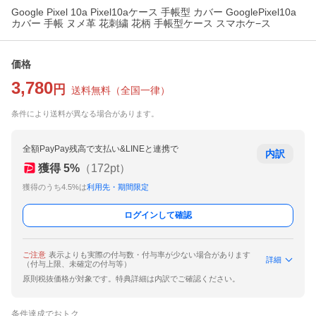
Google Pixel 10a Pixel10aケース 手帳型 カバー GooglePixel10a
カバー 手帳 ヌメ革 花刺繍 花柄 手帳型ケース スマホケ−ス
価格
3,780
円
送料無料
（
全国一律
）
条件により送料が異なる場合があります。
全額PayPay残高で支払い&LINEと連携で
内訳
獲得
5
%
（
172
pt）
獲得のうち4.5%は
利用先・期間限定
ログインして確認
ご注意
表示よりも実際の付与数・付与率が少ない場合があります
詳細
（付与上限、未確定の付与等）
原則税抜価格が対象です。特典詳細は内訳でご確認ください。
条件達成でおトク