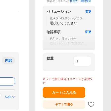
獲得のうち4.5%は
利用先・期間限定
バリエーション
変更
色★(2ndステンドグラス黒T
PU)
選択してください
確認事項
変更
代引きご注文の場合
ゆうパケットで注文され
ても宅急便に変更致しま
す
数量
内訳
ギフトで贈る場合はログインが必要で
す
カートに入れる
付
詳細
ギフトで
贈る