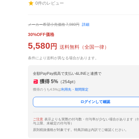
0
件のレビュー
メーカー希望小売価格
7,980
円
詳細
30%OFF価格
5,580
円
送料無料
（
全国一律
）
条件により送料が異なる場合があります。
全額PayPay残高で支払い&LINEと連携で
獲得
5
%
（
254
pt）
獲得のうち4.5%は
利用先・期間限定
ログインして確認
ご注意
表示よりも実際の付与数・付与率が少ない場合があります（
与上限、未確定の付与等）
原則税抜価格が対象です。特典詳細は内訳でご確認ください。