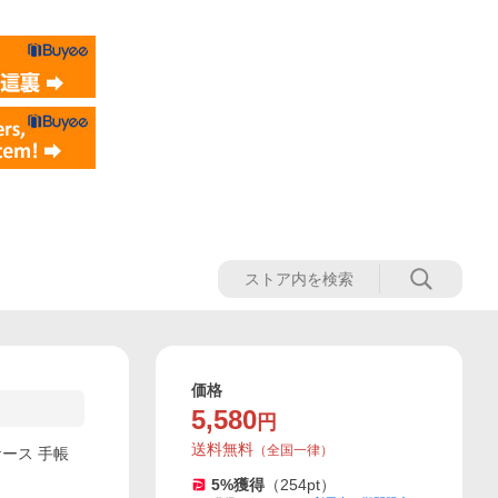
価格
5,580
円
送料無料
（
全国一律
）
ホケース 手帳
5
%獲得
（
254
pt）