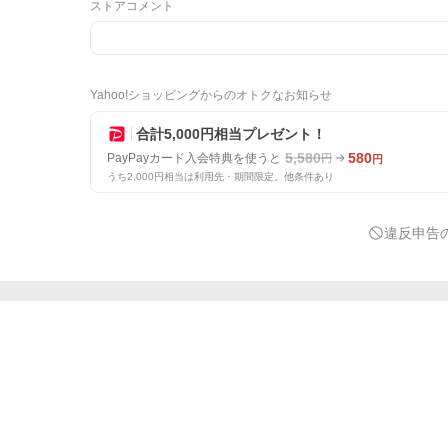
ストアコメント
Yahoo!ショッピングからのオトクなお知らせ
合計5,000円相当プレゼント！
5,580
580
PayPayカード入会特典を使うと
円
円
うち2,000円相当は利用先・期間限定。他条件あり
違反申告