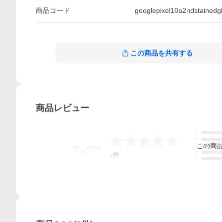
商品
コード
googlepixel10a2ndstainedg
この商品を共有する
商品
レビュー
5
-.--
4
この
商
3
2
-
件
1