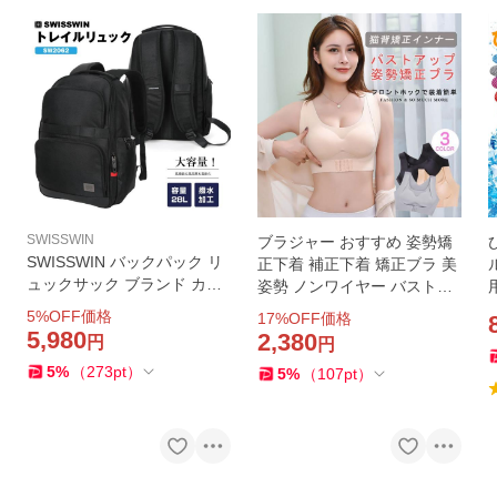
SWISSWIN
ブラジャー おすすめ 姿勢矯
SWISSWIN バックパック リ
正下着 補正下着 矯正ブラ 美
ュックサック ブランド カバ
姿勢 ノンワイヤー バストア
ン かばん 通勤 通学 大容量
ップ 猫背 矯正 快適 脇肉誘導
5
%OFF価格
17
%OFF価格
ポケット 多い サイドポケッ
姿勢サポーター
5,980
2,380
円
円
ト ビジネス 旅行用 PC収納
5
%
（
273
pt
）
新生活 sw2062送料無料
5
%
（
107
pt
）