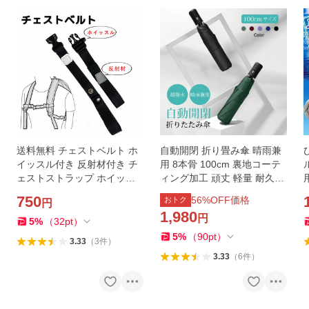
送料無料 チェストベルト ホ
自動開閉 折り畳み傘 晴雨兼
イッスル付き 反射材付き チ
用 8本骨 100cm 裏地コーテ
ェストストラップ ホイッス
ィング加工 頑丈 軽量 耐久性
ルバックル バッグチェスト
超撥水 丈夫 ワンタッチ 傘 大
750
56
%OFF価格
おトク
円
リュックずり落ち防止ベルト
きい メンズ レディース 遮光
1,980
円
バックル式 調整可能
遮熱 耐風 軽量
5
%
（
32
pt
）
5
%
（
90
pt
）
3.33
（
3
件
）
3.33
（
6
件
）