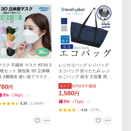
マスク 不織布 マスク KF94 3
レジカゴバッグ レジバッグ
0枚セット 個包装 3D 立体構
エコバッグ 折りたたみ レジ
造 4層構造 使い捨てマスク
かごバッグ 保冷 大容量 買い
柳葉型 口紅つきにくい メガ
物バッグ ショッピングバッ
780
60
%OFF価格
おトク
円
ネ曇り軽減 レディース 小顔
グ 保冷レジ エコバッグ ショ
1,580
円
効果 男女兼用
ッピングバッグ 軽量
5
%
（
34
pt
）
5
%
（
71
pt
）
4.35
（
1,564
件
）
4.11
（
27
件
）