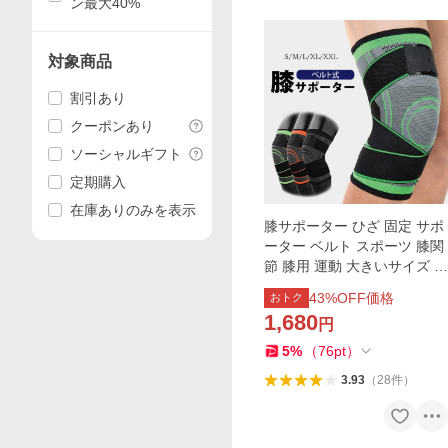
ン最大40%
対象商品
割引あり
クーポンあり
ソーシャルギフト
定期購入
在庫ありのみを表示
膝サポーター ひざ 固定 サポ
ーター ベルト スポーツ 膝関
節 膝用 運動 大きいサイズ ひ
ざ痛 ランニング 保護 膝当て
43
%OFF価格
おトク
膝パッド ひざ 送料無料
1,680
円
5
%
（
76
pt
）
3.93
（
28
件
）