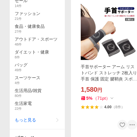
セール
14
件
ファッション
21
件
食品・健康食品
27
件
アウトドア・スポーツ
48
件
ダイエット・健康
8
件
バッグ
手首サポーター アーム リス
49
件
トバンド ストレッチ 2枚入り
スーツケース
手首 保護 固定 腱鞘炎 スポー
4
件
ツ ゴルフ 筋トレ トレーニン
1,580
円
生活用品/雑貨
グ すっきりフィット 伸縮性
80
件
送料無料
5
%
（
71
pt
）
生活家電
4.00
（
8
件
）
22
件
もっと見る