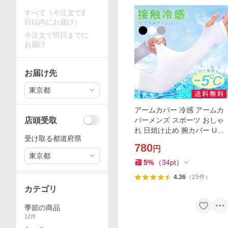
すべて（今注文で2
日以内にお届け）
今注文で明日までに
お届け
お届け先
東京都
アームカバー 冷感 アームカ
店頭受取
バーメンズ スポーツ おしゃ
れ 日焼け止め 腕カバー UV
受け取る都道府県
カット率99％ 運転 ジム ラン
780
円
ニング 紫外線カット 黒 白 送
東京都
料無料
5
%
（
34
pt
）
4.36
（
25
件
）
カテゴリ
季節の商品
12
件