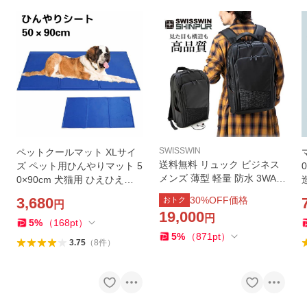
SWISSWIN
ペットクールマット XLサイ
送料無料 リュック ビジネス
ズ ペット用ひんやりマット 5
メンズ 薄型 軽量 防水 3WAY
0×90cm 犬猫用 ひえひえ爽
通勤 swisswin リュックサッ
快 冷えマット 熱中症 暑さ対
3,680
30
%OFF価格
おトク
円
ク バックパック ビジネスリ
策 中・小型犬用
19,000
円
ュック PC対応 PC パソコン
5
%
（
168
pt
）
バックパック
5
%
（
871
pt
）
3.75
（
8
件
）