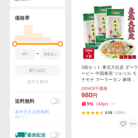
価格帯
〜
3袋セット 東北大拉皮 ダーラ
絞り込む
ーピー 中国春雨 ツルツル モ
チモチ マーラータン 麻辣湯
条件を解除
極太 平麺 寛粉皮 トッポギに
26
%OFF価格
鍋料理に ユーチューブやTwit
980
円
terで話題
送料無料
5
%
（
43
pt
）
条件付き送料無料
4.58
（
53
件
）
条件なし