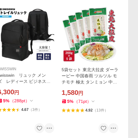
WISSWIN
5袋セット 東北大拉皮 ダーラ
swisswin リュック メン
ーピー 中国春雨 ツルツル モ
ズ レディース ビジネスリ
チモチ 極太 タンミョン 中華
ュック デイパック 通勤
食材 極太 平麺 寛粉皮 トッポ
6,300
1,580
円
円
リュックサック 高校生 通
ギに 鍋料理に ユーチューブ
学 アウトドア PC リュ
やTwitterで話題
5
%
（
288
pt
）
5
%
（
71
pt
）
ック SW2061 送料無料
4.67
（
3
件
）
4.92
（
13
件
）