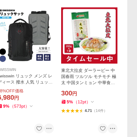
WISSWIN
東北大拉皮 ダーラーピー 中
swisswin リュック メンズ レ
国春雨 ツルツル モチモチ 極
ディース 撥水 人気 リュック
太 中国タンミョン 中華食材
サック ホイッス付き 通勤 通
極太麺 平麺 寛粉皮 トッポギ
8
%OFF価格
300
円
学 旅行 出張 キャンプ 防災
に 鍋料理に ユーチューブやT
6,980
円
ウトドア 登山リュック プ
witterで話題
5
%
（
12
pt
）
9
%
（
573
pt
）
レゼント
4.71
（
14
件
）