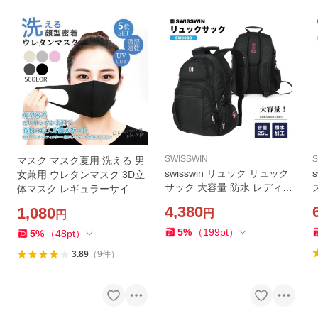
SWISSWIN
S
マスク マスク夏用 洗える 男
swisswin リュック リュック
女兼用 ウレタンマスク 3D立
サック 大容量 防水 レディー
体マスク レギュラーサイズ
ス メンズ リュック アウトド
予防 花粉 かぜ ウイルス 大人
4,380
1,080
円
円
ア バッグ 大きめ ポケット 多
用 清潔 快適マスク 送料無料
い アウトドア サイドポケッ
5枚セット
5
%
（
199
pt
）
5
%
（
48
pt
）
トSW9038
3.89
（
9
件
）