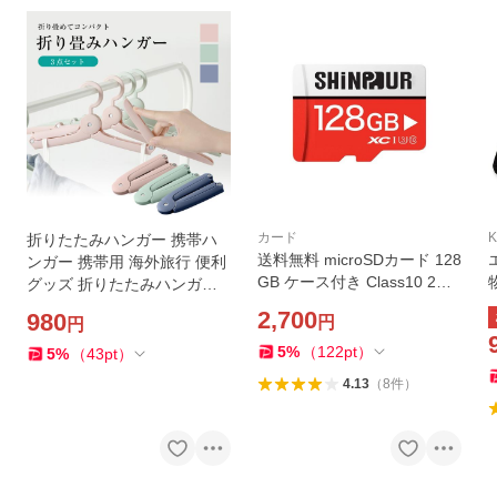
カード
K
折りたたみハンガー 携帯ハ
送料無料 microSDカード 128
ンガー 携帯用 海外旅行 便利
GB ケース付き Class10 2年
グッズ 折りたたみハンガー3
保証 UHS-I U3 SD変換アダ
本セット 折り畳み式 コンパ
2,700
980
円
円
プタ付き マイクロSD microS
クト おしゃれ かわいい トラ
DXC クラス10 SDカード Nin
ベルグッズ 旅行用
5
%
（
122
pt
）
5
%
（
43
pt
）
tendo Switch スイッチ
0
4.13
（
8
件
）