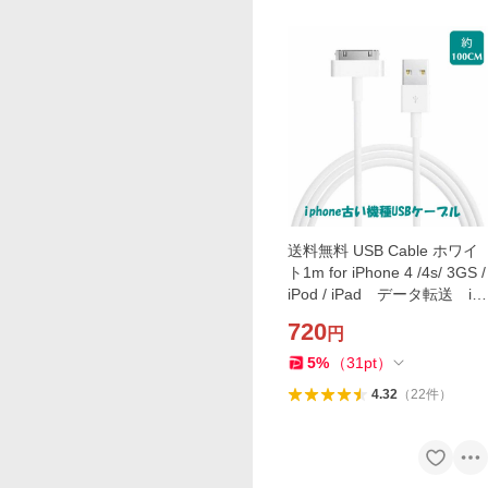
送料無料 USB Cable ホワイ
ト1m for iPhone 4 /4s/ 3GS /
iPod / iPad データ転送 iP
hone充電器 iPhoneケーブル
720
円
USBケーブル usb cable ipho
ne充電ケーブル
5
%
（
31
pt
）
4.32
（
22
件
）