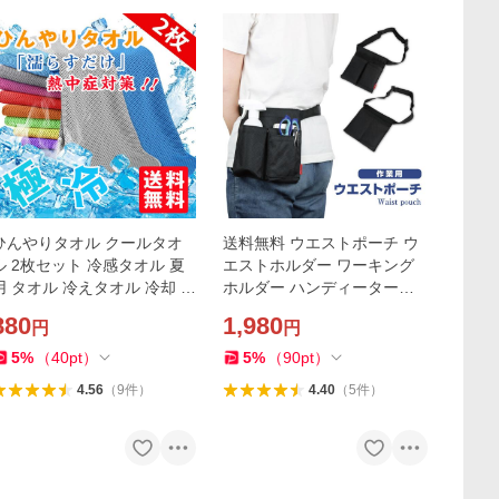
ひんやりタオル クールタオ
送料無料 ウエストポーチ ウ
ル 2枚セット 冷感タオル 夏
エストホルダー ワーキング
用 タオル 冷えタオル 冷却 冷
ホルダー ハンディーターミ
感 タオル 熱中症対策 uvカッ
ナル入れ 飲食店 美容師 業務
880
1,980
円
円
ト ネッククーラー スポーツ
用 小物入れ 簡単装着
タオル 送料無料
5
%
（
40
pt
）
5
%
（
90
pt
）
4.56
（
9
件
）
4.40
（
5
件
）