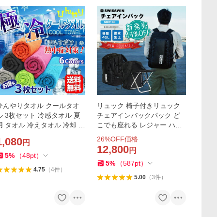
ひんやりタオル クールタオ
リュック 椅子付きリュック
ル 3枚セット 冷感タオル 夏
チェアインバックパック ど
用 タオル 冷えタオル 冷却 冷
こでも座れる レジャー ハイ
感 タオル 熱中症対策 uvカッ
キング スポーツ 釣り 観戦 高
26
%OFF価格
1,080
円
ト ネッククーラー スポーツ
性能 大容量 防水 撥水旅行 送
12,800
円
タオル 送料無料
料無料
5
%
（
48
pt
）
5
%
（
587
pt
）
4.75
（
4
件
）
5.00
（
3
件
）