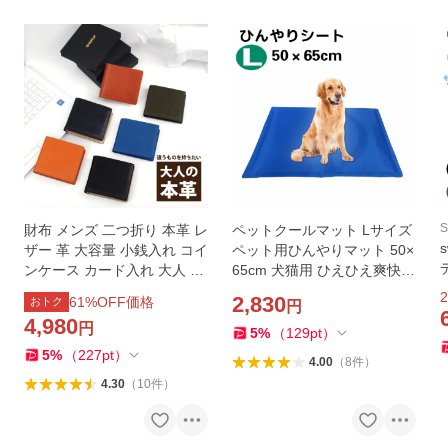
S
財布 メンズ 二つ折り 本革 レ
ペットクールマット Lサイズ
ザー 革 大容量 小銭入れ コイ
ペット用ひんやりマット 50×
ンケース カード入れ 大人 オ
65cm 犬猫用 ひえひえ爽快
シャレ ボックス型 コンパク
冷えマット 熱中症 暑さ対策
2
2,830
61
%OFF価格
おトク
円
ト シンプル 使いやすい 新生
中型犬用
4,980
円
ア
活
5
%
（
129
pt
）
5
%
（
227
pt
）
4.00
（
8
件
）
4.30
（
10
件
）