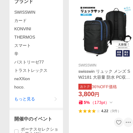
ブランド
SWISSWIN
カード
KONVINI
THERMOS
スマート
辛
パストリーゼ77
SWISSWIN
トラストレックス
swisswin リュック メンズ S
W2181 大容量 防水 PC収納
neXXion
ビジネス リュックサック 旅
36
%OFF価格
hoco.
おトク
行バッグ カジュアル 登山 通
3,800
円
学 通学 出張 軽量 大きめ プ
もっと見る
レゼント
5
%
（
173
pt
）
4.22
（
9
件
）
開催中のイベント
ボーナスセレクショ