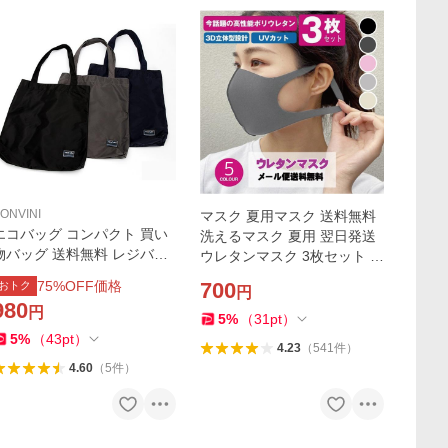
ONVINI
マスク 夏用マスク 送料無料
エコバッグ コンパクト 買い
洗えるマスク 夏用 翌日発送
物バッグ 送料無料 レジバッ
ウレタンマスク 3枚セット 男
グ 折りたたみ ミニ 軽く 軽量
女兼用 ブラック ホワイト 立
75
%OFF価格
700
おトク
円
コンビニ 買い物 エコ ショッ
体マスク 花粉症 ウィルス飛
980
円
ピングバッグ 在庫あり TP75
沫 個包装
5
%
（
31
pt
）
663
5
%
（
43
pt
）
4.23
（
541
件
）
4.60
（
5
件
）