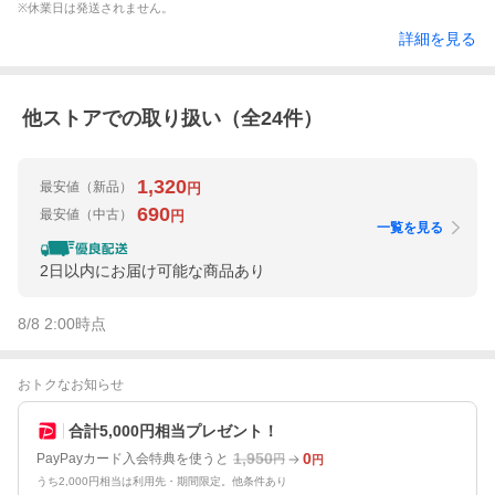
※休業日は発送されません。
詳細を見る
他ストアでの取り扱い（全
24
件）
1,320
最安値
（新品）
円
690
最安値
（中古）
円
一覧を見る
2日以内にお届け可能な商品あり
8/8 2:00
時点
おトクなお知らせ
合計5,000円相当プレゼント！
1,950
0
PayPayカード入会特典を使うと
円
円
うち2,000円相当は利用先・期間限定。他条件あり