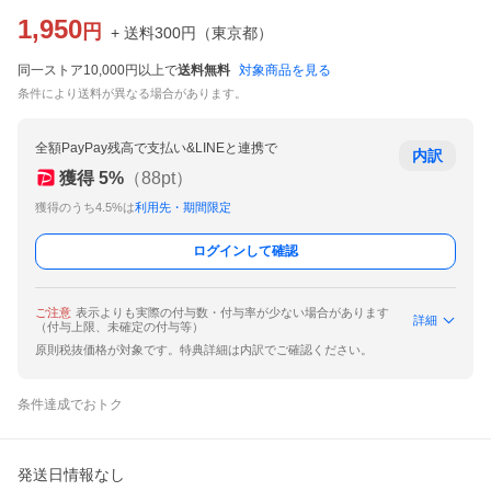
1,950
円
+ 送料
300
円
（
東京都
）
同一ストア10,000円以上で
送料無料
対象商品を見る
条件により送料が異なる場合があります。
全額PayPay残高で支払い&LINEと連携で
内訳
獲得
5
%
（
88
pt）
獲得のうち4.5%は
利用先・期間限定
ログインして確認
ご注意
表示よりも実際の付与数・付与率が少ない場合があります
詳細
（付与上限、未確定の付与等）
原則税抜価格が対象です。特典詳細は内訳でご確認ください。
条件達成でおトク
発送日情報なし