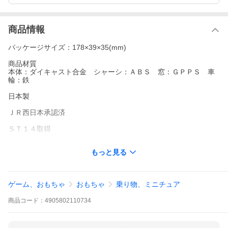
商品情報
パッケージサイズ：178×39×35(mm)
商品材質
本体：ダイキャスト合金 シャーシ：ＡＢＳ 窓：ＧＰＰＳ 車
輪：鉄
日本製
ＪＲ西日本承認済
ＳＴ１４取得
※この商品は鉄道模型ではありません。
もっと見る
電流の流れているレールには絶対に乗せないで下さい。
ゲーム、おもちゃ
おもちゃ
乗り物、ミニチュア
商品
コード：
4905802110734