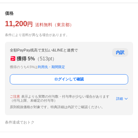
価格
11,200
円
送料無料
（
東京都
）
条件により送料が異なる場合があります。
全額PayPay残高で支払い&LINEと連携で
内訳
獲得
5
%
（
513
pt）
獲得のうち4.5%は
利用先・期間限定
ログインして確認
ご注意
表示よりも実際の付与数・付与率が少ない場合があります
詳細
（付与上限、未確定の付与等）
原則税抜価格が対象です。特典詳細は内訳でご確認ください。
条件達成でおトク