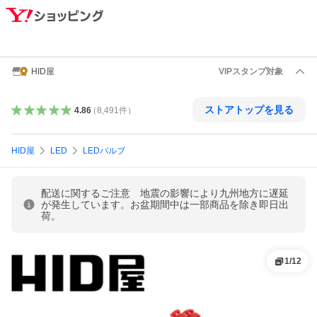
HID屋
VIPスタンプ対象
ストアトップを見る
4.86
（
8,491
件
）
HID屋
LED
LEDバルブ
配送に関するご注意 地震の影響により九州地方に遅延
が発生しています。お盆期間中は一部商品を除き即日出
荷。
1
/
12