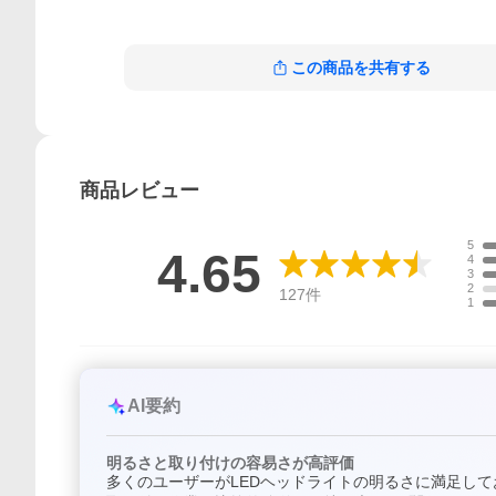
この商品を共有する
商品
レビュー
5
4.65
4
3
2
127
件
1
AI要約
明るさと取り付けの容易さが高評価
多くのユーザーがLEDヘッドライトの明るさに満足し