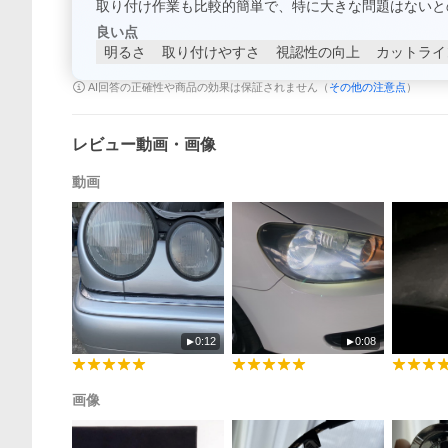
取り付け作業も比較的簡単で、特に大きな問題はないと
良い点
明るさ
取り付けやすさ
視認性の向上
カットライ
AI回答の正確性や商品の効果は保証されません（
その他の注意点
）
レビュー動画・画像
動画
0:12
0:08
画像