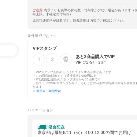
ご注意
表示よりも実際の付与数・付与率が少ない場合があります（
与上限、未確定の付与等）
原則税抜価格が対象です。特典詳細は内訳でご確認ください。
条件達成でおトク
VIPスタンプ
あと
3
商品購入でVIP
VIPになると+
3
％
※
・VIPスタンプを貯めるにはログインする必要があります
・この商品は対象です（通常価格3,000円以上）
・有効期限は最新のスタンプ獲得から60日間です
・当ストアのVIPスタンプが終了、もしくは付与条件や特典倍率等が変更さ
ります
※
利用先・期間限定
バリエーション
東京都は最短8/11（火）8:00-12:00の間でお届け