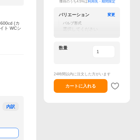
獲得のうち4.5%は
利用先・期間限定
バリエーション
変更
9600cd (カ
バルブ形式
イト WCシ
選択してください
数量
24時間以内に注文した方がいます
カートに入れる
内訳