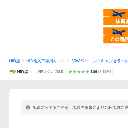
HID屋
HID輸入車専用キット
35W ワーニングキャンセラー内
HID屋
VIPスタンプ対象
4.86
（
8,498
件
）
配送に関するご注意 地震の影響により九州地方に