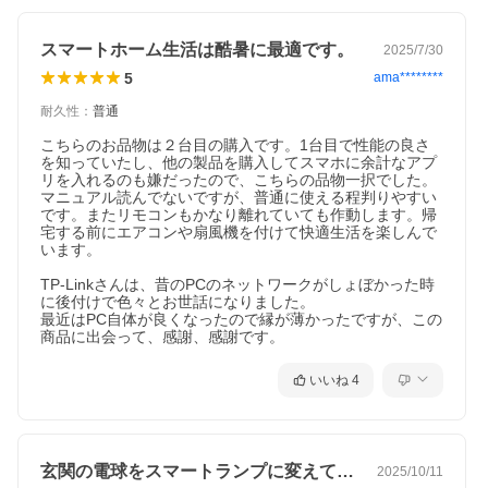
スマートホーム生活は酷暑に最適です。
2025/7/30
5
ama********
耐久性
：
普通
こちらのお品物は２台目の購入です。1台目で性能の良さ
を知っていたし、他の製品を購入してスマホに余計なアプ
リを入れるのも嫌だったので、こちらの品物一択でした。
マニュアル読んでないですが、普通に使える程判りやすい
です。またリモコンもかなり離れていても作動します。帰
宅する前にエアコンや扇風機を付けて快適生活を楽しんで
います。

TP-Linkさんは、昔のPCのネットワークがしょぼかった時
に後付けで色々とお世話になりました。

最近はPC自体が良くなったので縁が薄かったですが、この
商品に出会って、感謝、感謝です。
いいね
4
玄関の電球をスマートランプに変えてスマ…
2025/10/11