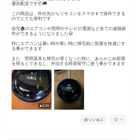
優良配送です📦🚚

この商品は、外出先からリモコンをスマホ📱で操作できる
のでとても便利です

自宅🏠のエアコンや照明やテレビの電源など全ての遠隔操
作ができるようになりました😃

特にエアコンは暑い時や寒い時に帰宅前に部屋を快適にす
る事ができます

また、照明器具も帰宅が遅くなった時に、あらかじめ部屋
を明るくできるし、外泊する時居留守に使う事ができます
0:09
いいね
1