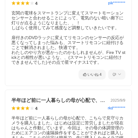
4
pik********
玄関の電球をスマートランプに変えてスマートモーション
センサーと合わせることによって、電気のない暗い廊下に
灯りが点るようになりました、、！

しばらく使用してみて感度など調整していきたいです。

扉付きのDVDラックに変えてリモコンのセンサーの反応が
悪くなってしまった悩みも、スマートリモコンに紐付ける
ことで解消されました。快適です。

わたしのやり方が悪かったのかもしれませんが、Fire TV st
ickとの相性が悪いような、、(スマートリモコンに紐付け
できませんでした)その点で星マイナス1です。
いいね
4
半年ほど前に一人暮らしの母が心配で、こ…
2025/9/9
4
rkd********
半年ほど前に一人暮らしの母が心配で、こちらで見守りカ
メラを購入しました。はじめは設定に苦労しましたが現在
はちゃんと作動しています。今回は、その母の体調管理の
ためにエアコンの遠隔操作をすることができればと購入し
ました。こちらの設定は簡単で、先に購入したカメラで確