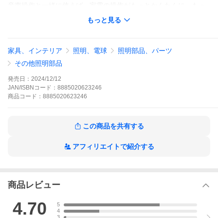
音声操作と一緒に使えば、家電の操作がもっとかんたんに、もっ
と楽しくなります！
もっと見る
テレビやエアコン、照明など、リモコンが必要な家電を、なんと
声だけで操作できちゃいます。
たとえば
家具、インテリア
照明、電球
照明部品、パーツ
『アレクサ、テレビをつけて』や『エアコンを消して』と言うだ
けで、パッと家電が動くので、リモコンを探す手間がなくなり、
その他照明部品
手が離せない時でも、『アレクサ』と声をかければOK！まるで家
電があなたに応えてくれるような感覚で、日々の生活がもっと楽
発売日：
2024/12/12
になります。忙しい時も、リラックスしたい時も、スマートで便
JAN/ISBNコード：
8885020623246
利な毎日を楽しみましょう。
商品
コード：
8885020623246
この商品を共有する
アフィリエイトで紹介する
商品レビュー
4.70
5
4
3