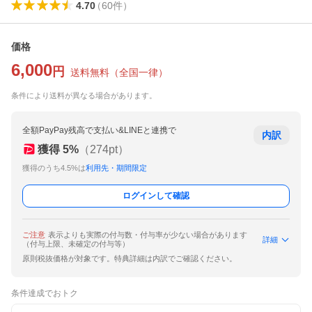
4.70
（
60
件
）
価格
6,000
円
送料無料
（
全国一律
）
条件により送料が異なる場合があります。
全額PayPay残高で支払い&LINEと連携で
内訳
獲得
5
%
（
274
pt）
獲得のうち4.5%は
利用先・期間限定
ログインして確認
ご注意
表示よりも実際の付与数・付与率が少ない場合があります
詳細
（付与上限、未確定の付与等）
原則税抜価格が対象です。特典詳細は内訳でご確認ください。
条件達成でおトク