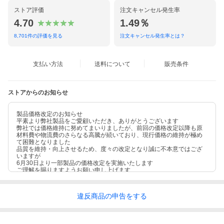
ストア評価
注文キャンセル発生率
4.70
1.49％
8,701
件の評価を見る
注文キャンセル発生率とは？
支払い方法
送料について
販売条件
ストアからのお知らせ
製品価格改定のお知らせ
平素より弊社製品をご愛顧いただき、ありがとうございます
弊社では価格維持に努めてまいりましたが、前回の価格改定以降も原
材料費や物流費のさらなる高騰が続いており、現行価格の維持が極め
て困難となりました
品質を維持・向上させるため、度々の改定となり誠に不本意ではござ
いますが
6月30日より一部製品の価格改定を実施いたします
ご理解を賜りますようお願い申し上げます
違反
商品の
申告をする