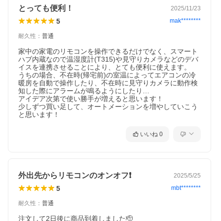
とっても便利！
2025/11/23
5
mak********
耐久性
：
普通
家中の家電のリモコンを操作できるだけでなく、スマート
ハブ内蔵なので温湿度計(T315)や見守りカメラなどのデバ
イスを連携させることにより、とても便利に使えます。

うちの場合、不在時(帰宅前)の室温によってエアコンの冷
暖房を自動で操作したり、不在時に見守りカメラに動作検
知した際にアラームが鳴るようにしたり…

アイデア次第で使い勝手が増えると思います！

少しずつ買い足して、オートメーションを増やしていこう
と思います！
いいね
0
外出先からリモコンのオンオフ❗️
2025/5/25
5
mbt********
耐久性
：
普通
注文して2日後に商品到着しました🫡
