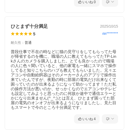
いいね
0
ひとまず十分満足
2025/10/15
5
rin********
耐久性
：
普通
普段仕事で不在の時などに猫の見守りをしてもらってた母
が帰省するのを機に、職場の人に教えてもらってたTP-Lin
kさんのカメラを購入しました。とても良かったので職場
の人に色々聞いていると、他の家電も一緒にスマホで操作
してると知りこちらのハブも教えてもらいました。元々エ
アコンや自動給餌器はそのメーカーさんのアプリで操作出
来ていたんですが、夜勤の時に部屋の電気だけ出来なくて
困っていたのが出来るようになって助かってます！ただ私
の操作方法が悪いのか、せっかくなのでエアコンやテレビ
も設定してみようと思ったのに何故か途中で通信エラーと
かになり出来ません(^_^;)とは言え、ひとまず困ってた部
屋の電気のオンオフが出来るようになりましたし、見た目
もスマートで今のところ十分満足です。
いいね
4