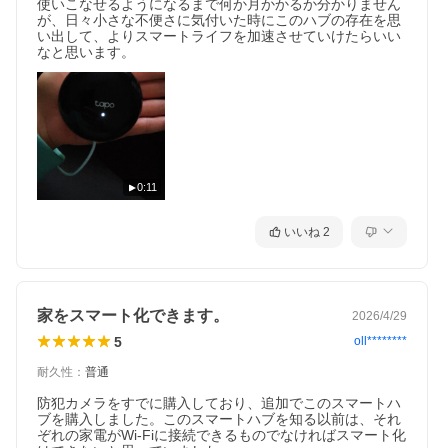
使いこなせるようになるまで何か月かかるか分かりません
が、日々小さな不便さに気付いた時にこのハブの存在を思
い出して、よりスマートライフを加速させていけたらいい
なと思います。
0:11
いいね
2
家をスマート化できます。
2026/4/29
5
oll********
耐久性
：
普通
防犯カメラをすでに購入しており、追加でこのスマートハ
ブを購入しました。このスマートハブを知る以前は、それ
ぞれの家電がWi-Fiに接続できるものでなければスマート化