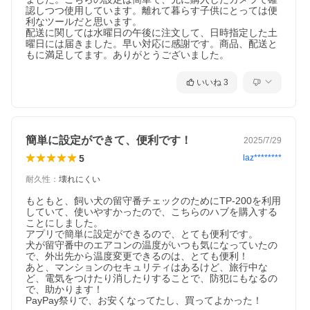
認しつつ使用しています。離れて暮らす子供にとっては便
利なツールだと思います。

配送に関しては水曜日の午後に注文して、日時指定した土
曜日には届きました。早い対応に感謝です。商品、配送と
もに満足してます。ありがとうございました。
いいね
3
簡単に設定ができて、便利です！
2025/7/29
5
laz********
耐久性
：
壊れにくい
もともと、飼い犬の留守番チェックのためにTP-200を利用
していて、使いやすかったので、こちらのハブを購入する
ことにしました。

アプリで簡単に設定ができるので、とても便利です。

犬が留守番中のエアコンの温度がいつも気になっていたの
で、外出先から温度変更できるのは、とても便利！

あと、マンションのセキュリティはあるけど、旅行中な
ど、電気をつけたり消したりすることで、防犯にもなるの
で、助かります！

PayPay祭りで、お安くなってたし、買ってよかった！