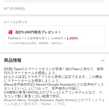
8/7 20:00
時点
おトクなお知らせ
合計5,000円相当プレゼント！
6,000
1,000
PayPayカード入会特典を使うと
円
円
うち2,000円相当は利用先・期間限定。他条件あり
商品情報
[特徴] Tapoのスマートリモコンが登場！他のTapoと併せて、新時
代のスマートホームを構築しよう。
[かんたん設定] スマホアプリから簡単に設定できます。この機会
にスマートホームを構築しましょう。
[Alexa音声操作対応] AlexaやGoogle Assistantなどの音声AIアシス
タントといっしょにつかって、音声操作が可能に。
[18種類の家電+8000以上のブランド] エアコンやテレビなど、リ
モコンで動く家電 に広い範囲で対応。
Amazon Alexa, Google Assistant, Apple Homeなどのプラットフォ
ームを超えた新次元の「Matter」に対応。