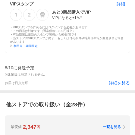
VIPスタンプ
詳細
あと
3
商品購入でVIP
VIPになると+
1
％
※
・VIPスタンプを貯めるにはログインする必要があります
・この商品は対象です（通常価格1,000円以上）
・有効期限は最新のスタンプ獲得から60日間です
・当ストアのVIPスタンプが終了、もしくは付与条件や特典倍率等が変更される場合
があります
※
利用先・期間限定
8/10に発送予定
※休業日は発送されません。
詳細を見る
お届け日指定可
他ストアでの取り扱い（全
28
件）
2,347
最安値
一覧を見る
円