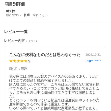
項目別評価
耐久性
壊れやすい
・
普通
・
壊れにくい
レビュー一覧
レビュー内容
（口コミ）
こんなに便利なものだとは思わなかった
2025/10/31
5
hig********
耐久性
：
普通
我が家には現在tapo製のデバイスが50台近くあり、3日か
けて全ての製品と接続を完了させました。

購入後に知ったのですが、こちらはtapo製でない家電も操
作できるということでエアコンと照明に接続してみたとこ
ろ、どちらも外出中に遠隔操作できて非常に感動しまし
た。

とくにペットを飼っている部屋では温度調節やライトの光
度を調整できるので非常に重宝します。

いろいろ調べていくと接続可能な家電製品が数千とあり、