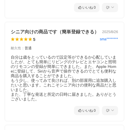
いいね
0
シニア向けの商品です（簡単登録できる）
2025/8/26
5
sma********
耐久性
：
普通
自分は歳をとっているので設定等ができるか心配していま
したが、とても簡単にリビングのテレビとエヤコンと照明
のリモコンの登録が簡単にできました。また、Apple Hom
eに登録して、Siriから音声で操作できるのでとても便利な
商品を購入することができました。

もう少し、使ってみて良ければ、別の部屋用に追加購入し
たいと思います。これこそシニア向けの便利な商品だと思
いました。

また、丁寧な発送と所定の日時に届きました。ありがとう
ございました。
いいね
0