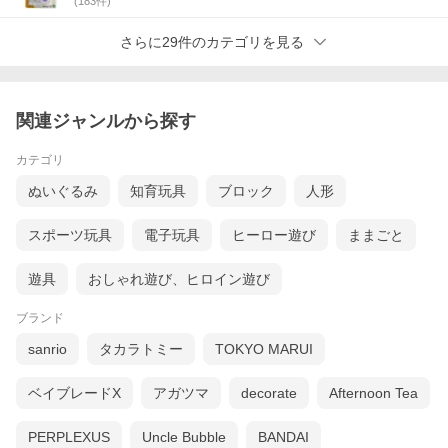
(
183
件)
さらに29件のカテゴリを見る
関連ジャンルから探す
カテゴリ
ぬいぐるみ
知育玩具
ブロック
人形
スポーツ玩具
電子玩具
ヒーロー遊び
ままごと
遊具
おしゃれ遊び、ヒロイン遊び
ブランド
sanrio
タカラトミー
TOKYO MARUI
ベイブレードX
アガツマ
decorate
Afternoon Tea
PERPLEXUS
Uncle Bubble
BANDAI