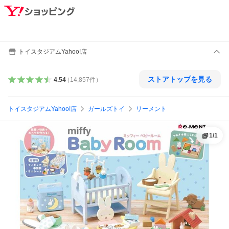
トイスタジアムYahoo!店
ストアトップを見る
4.54
（
14,857
件
）
トイスタジアムYahoo!店
ガールズトイ
リーメント
1
/
1