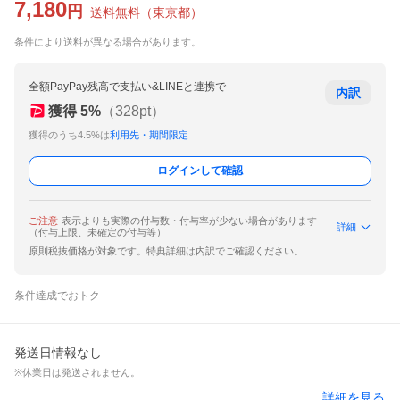
7,180
円
送料無料
（
東京都
）
条件により送料が異なる場合があります。
全額PayPay残高で支払い&LINEと連携で
内訳
獲得
5
%
（
328
pt）
獲得のうち4.5%は
利用先・期間限定
ログインして確認
ご注意
表示よりも実際の付与数・付与率が少ない場合があります
詳細
（付与上限、未確定の付与等）
原則税抜価格が対象です。特典詳細は内訳でご確認ください。
条件達成でおトク
発送日情報なし
※休業日は発送されません。
詳細を見る