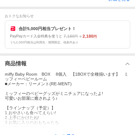
おトクなお知らせ
合計5,000円相当プレゼント！
7,180
2,180
PayPayカード入会特典を使うと
円
円
うち2,000円相当は利用先・期間限定。他条件あり
商品情報
miffy Baby Room BOX 8個入 【1BOXで全種揃います】 ミ
ッフィーベビールーム
■メーカー：リーメント(RE-MENT)
ミッフィーのベビーグッズがミニチュアになったよ!
可愛いお部屋に癒されよう♪
【ラインナップ（予定）】
1.おやさいも食べてえらい!
2.上手にかけたね!
3.お気に入りのおもちゃたち
4.おでかけたのしいな♪
5.おやつの時間