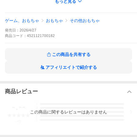
もっと見る
6.スッキリしたね♪
7.お片付けできるかな？
8.いいこにおやすみ
ゲーム、おもちゃ
おもちゃ
その他おもちゃ
1BOX：8個入り
全8種類、シークレット無し
発売日：
2026/4/27
※1BOXで全種揃います
■メーカー：リーメント(RE-MENT)
商品
コード：
4521121700182
予約販売商品について
●予約商品は生産状況などの理由により、入荷日が変更となること
この商品を共有する
がございます
アフィリエイトで紹介する
商品レビュー
-.--
5
4
この
商品
に関するレビューはありません
3
2
1
-
件