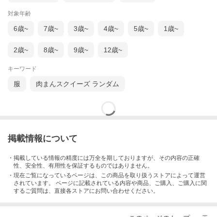
対象年齢
6歳~
7歳~
3歳~
4歳~
5歳~
1歳~
2歳~
8歳~
9歳~
12歳~
キーワード
服
肉まんスクイーズ ランダム
掲載情報について
・掲載している情報の精度には万全を期しておりますが、その内容の正確
性、安全性、有用性を保証するものではありません。
・現在ご覧になっているページは、この
商品
を取り扱うストアによって運営
されています。 ページに記載されている内容
や商品、ご購入
、ご購入に関
するご質問は、直接各ストアにお問い合わせください。