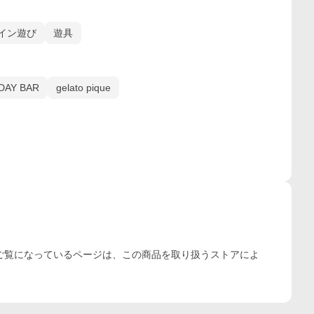
イン遊び
遊具
DAY BAR
gelato pique
ご覧になっているページは、この
商品
を取り扱うストアによ