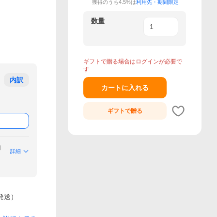
獲得のうち4.5%は
利用先・期間限定
数量
ギフトで贈る場合はログインが必要で
す
内訳
カートに入れる
ギフトで
贈る
付
詳細
に発送）