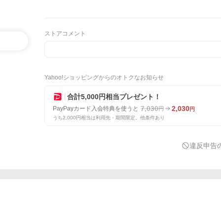
ストアコメント
Yahoo!ショッピングからのオトクなお知らせ
合計5,000円相当プレゼント！
7,030
2,030
PayPayカード入会特典を使うと
円
円
うち2,000円相当は利用先・期間限定。他条件あり
違反申告