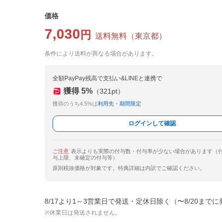
価格
7,030
円
送料無料
（
東京都
）
条件により送料が異なる場合があります。
全額PayPay残高で支払い&LINEと連携で
獲得
5
%
（
321
pt）
獲得のうち4.5%は
利用先・期間限定
ログインして確認
ご注意
表示よりも実際の付与数・付与率が少ない場合があります（
与上限、未確定の付与等）
原則税抜価格が対象です。特典詳細は内訳でご確認ください。
8/17より1～3営業日で発送・定休日除く（〜8/20まで
※休業日は発送されません。