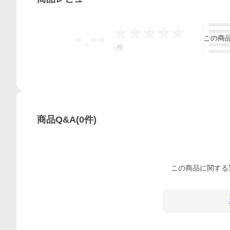
5
-.--
4
この
商
3
2
-
件
1
商品Q&A
(
0
件)
この
商品
に関する