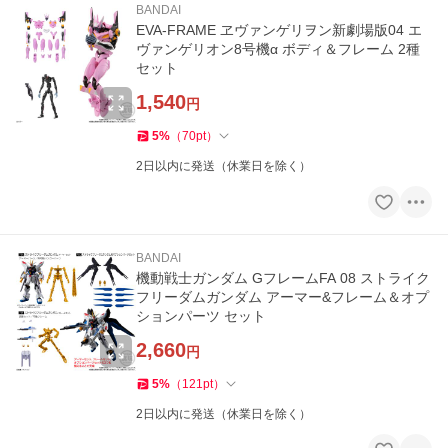
BANDAI
EVA-FRAME ヱヴァンゲリヲン新劇場版04 エ
ヴァンゲリオン8号機α ボディ＆フレーム 2種
セット
1,540
円
5
%
（
70
pt
）
2日以内に発送（休業日を除く）
BANDAI
機動戦士ガンダム GフレームFA 08 ストライク
フリーダムガンダム アーマー&フレーム＆オプ
ションパーツ セット
2,660
円
5
%
（
121
pt
）
2日以内に発送（休業日を除く）