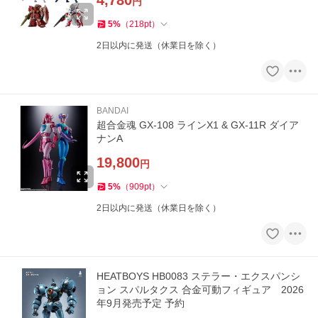
4,780
円
5
%
（
218
pt
）
2日以内に発送（休業日を除く）
BANDAI
超合金魂 GX-108 ラインX1 & GX-11R ダイア
ナンA
19,800
円
5
%
（
909
pt
）
2日以内に発送（休業日を除く）
HEATBOYS HB0083 ステラー・エクスパンシ
ョン スパルタクス 合金可動フィギュア 2026
年9月発売予定 予約