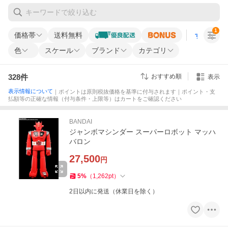
1
価格帯
送料無料
すべての条
色
スケール
ブランド
カテゴリ
328
件
おすすめ順
表示
表示情報について
｜ポイントは原則税抜価格を基準に付与されます｜ポイント・支
払額等の正確な情報（付与条件・上限等）はカートをご確認ください
BANDAI
ジャンボマシンダー スーパーロボット マッハ
バロン
27,500
円
5
%
（
1,262
pt
）
2日以内に発送（休業日を除く）