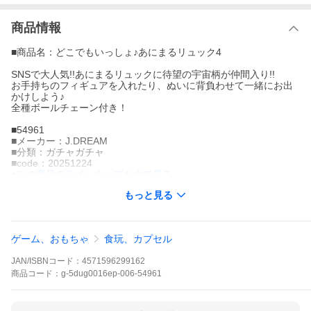
商品情報
■商品名：どこでもいっしょ♪あにまるリュック4
SNSで大人気!!あにまるリュックに待望の宇宙柄が仲間入り!!
お手持ちのフィギュアを入れたり、ぬいに背負わせて一緒にお出
かけしよう♪
全種ボールチェーン付き！
■54961
■メーカー：J.DREAM
■分類：ガチャガチャ
■code：20251224
●
この商品のラインナップを全て見る
もっと見る
▼この商品は【全5種セット(フルコンプ)】です。
SNSで大人気!!あにまるリュックに待望の宇宙柄が仲間入り!!
お手持ちのフィギュアを入れたり、ぬいに背負わせて一緒にお出
ゲーム、おもちゃ
食玩、カプセル
かけしよう♪
全種ボールチェーン付き！
JAN/ISBNコード：
4571596299162
英語名：Dokodemo Issho Animal Backpack Part.4 J.DREAM Cap
商品
コード：
g-5dug0016ep-006-54961
sule Toy
このシリーズには5種類のラインナップがあります。