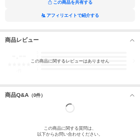
この商品を共有する
お届け商品は、商品名及び画像のものになります。
・オールホワイト
アフィリエイトで紹介する
・オールブラック
・クリア×グリーン
・クリア×パープル
・ギャラクシー
商品レビュー
キャラクター：模型
サイズ：全長約58mm
-.--
5
材質：ABS,PS,ポリエステル
4
商品状態：新品・ミニブック付属 ※カプセルは付属しません。内
この
商品
に関するレビューはありません
3
袋は未開封です。
2
1
-
件
■54961
■メーカー：J.DREAM
■分類：ガチャガチャ
■code：20251224
■JAN：4571596299162
商品Q&A
（
0
件）
ラッピング（プレゼント包装）についてはコチラ
関連アイテムをキーワードで検索！
この
商品
に関する質問は、
以下からお問い合わせください。