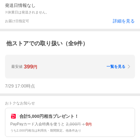
発送日情報なし
※休業日は発送されません。
詳細を見る
お届け日指定可
他ストアでの取り扱い（全
9
件）
399
最安値
一覧を見る
円
7/29 17:00
時点
おトクなお知らせ
合計5,000円相当プレゼント！
2,000
0
PayPayカード入会特典を使うと
円
円
うち2,000円相当は利用先・期間限定。他条件あり