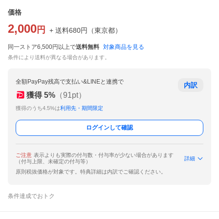
価格
2,000
円
+ 送料
680
円
（
東京都
）
同一ストア6,500円以上で
送料無料
対象商品を見る
条件により送料が異なる場合があります。
全額PayPay残高で支払い&LINEと連携で
内訳
獲得
5
%
（
91
pt）
獲得のうち4.5%は
利用先・期間限定
ログインして確認
ご注意
表示よりも実際の付与数・付与率が少ない場合があります
詳細
（付与上限、未確定の付与等）
原則税抜価格が対象です。特典詳細は内訳でご確認ください。
条件達成でおトク