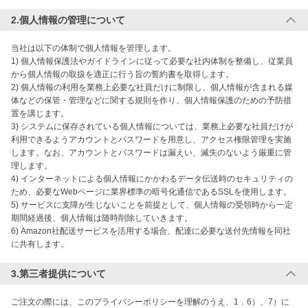
2.個人情報の管理について
当社は以下の体制で個人情報を管理します。

1) 個人情報保護法やガイドラインに従って必要な社内体制を整備し、従業員
から個人情報の取扱を適正に行う旨の誓約書を取得します。

2) 個人情報の利用を業務上必要な社員だけに制限し、個人情報が含まれる媒
体などの保管・管理などに関する規則を作り、個人情報保護のための予防措
置を講じます。

3) システムに保存されている個人情報については、業務上必要な社員だけが
利用できるようアカウントとパスワードを用意し、アクセス権限管理を実施
します。なお、アカウントとパスワードは漏えい、滅失のないよう厳重に管
理します。

4) インターネットによる個人情報にかかわるデータ伝送時のセキュリティの
ため、必要なWebページに業界標準の暗号化通信であるSSLを使用します。

5) サービスに支障が生じないことを前提として、個人情報の受領時から一定
期間経過後、個人情報は随時削除していきます。

6) Amazon社配送サービスを活用する場合、配達に必要な送付先情報を同社
3.第三者提供について
ご注文の際には、このプライバシーポリシーを理解のうえ、1．6）、7）に