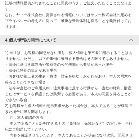
記載の情報提供がなされることに同意のうえ、ご注文いただくことになりま
す。

なお、ヤフー株式会社に提供される情報についてはヤフー株式会社の定める
プライバシーの考え方に従って、厳重な管理体制を採ることを義務付けてお
ります。
4.個人情報の開示について
1) 当社は、お客様の同意がない限り、個人情報を第三者に開示することはあ
りません。ただし、以下の事例に該当する場合はその限りではありません。

・法令に基づき裁判所や警察等の公的機関から要請があった場合

・法令に特別の規定がある場合

・お客様や第三者の生命・身体・財産を損なうおそれがあり、本人の同意を
得ることができない場合

・法令や当社のご利用規約・注意事項に反する行動から、当社の権利、財産
またはサービスを保護または防禦する必要があり、本人の同意を得ることが
できない場合

2) お客様から個人情報の開示要求があった場合は、本人であることが確認で
きた場合に限り開示します。

　 注：本人確認の方法

　 本人であることが証明できるもの（免許証、保険証など）の写しを、当社
宛にご郵送してください。

　 内容を確認させていただき、本人であることが明確になり次第、開示させ