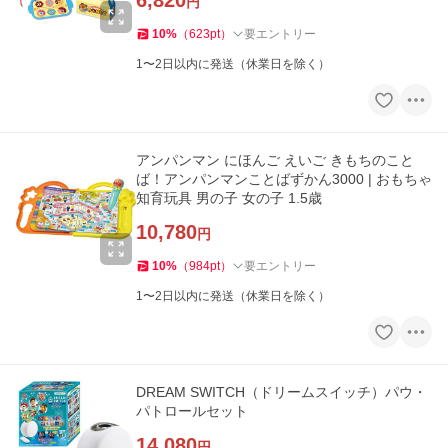
6,820
円
10
%
（
623
pt
）
要エントリー
1〜2日以内に発送（休業日を除く）
アンパンマン にほんご えいご きもちのこと
ば！アンパンマンことばずかん3000 | おもちゃ
知育玩具 男の子 女の子 1.5歳
10,780
円
10
%
（
984
pt
）
要エントリー
1〜2日以内に発送（休業日を除く）
DREAM SWITCH（ドリームスイッチ）パウ・
パトロールセット
14,080
円