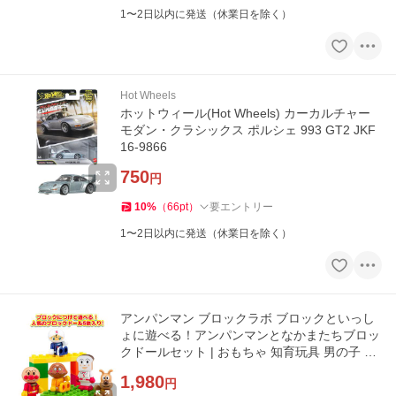
1〜2日以内に発送（休業日を除く）
Hot Wheels
ホットウィール(Hot Wheels) カーカルチャー
モダン・クラシックス ポルシェ 993 GT2 JKF
16-9866
750
円
10
%
（
66
pt
）
要エントリー
1〜2日以内に発送（休業日を除く）
アンパンマン ブロックラボ ブロックといっし
ょに遊べる！アンパンマンとなかまたちブロッ
クドールセット | おもちゃ 知育玩具 男の子 女
の子 3歳
1,980
円