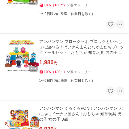
10
%
（
180
pt
）
要エントリー
1〜2日以内に発送（休業日を除く）
アンパンマン ブロックラボ ブロックといっし
ょに遊べる！ばいきんまんとなかまたちブロッ
クドールセット | おもちゃ 知育玩具 男の子 女
の子 3歳
1,980
円
10
%
（
180
pt
）
要エントリー
1〜2日以内に発送（休業日を除く）
アンパンマン くるくるPON！アンパンマン ぷ
にぷにドーナツ屋さん | おもちゃ 知育玩具 男
の子 女の子 3歳