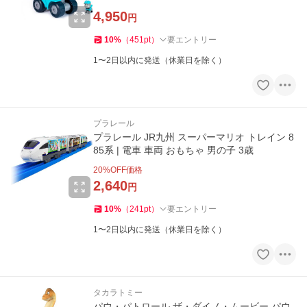
4,950
円
10
%
（
451
pt
）
要エントリー
1〜2日以内に発送（休業日を除く）
プラレール
プラレール JR九州 スーパーマリオ トレイン 8
85系 | 電車 車両 おもちゃ 男の子 3歳
20
%OFF価格
2,640
円
10
%
（
241
pt
）
要エントリー
1〜2日以内に発送（休業日を除く）
タカラトミー
パウ・パトロール ザ・ダイノ・ムービー パウ