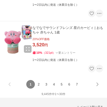
1〜2日以内に発送（休業日を除く）
なでなでサウンドフレンズ 星のカービィ | おも
ちゃ 赤ちゃん 1歳
20
%OFF価格
3,520
円
10
%
（
321
pt
）
要エントリー
1〜2日以内に発送（休業日を除く）
1
2
3
4
5
6
7
9,445
件中
1
〜
30
件