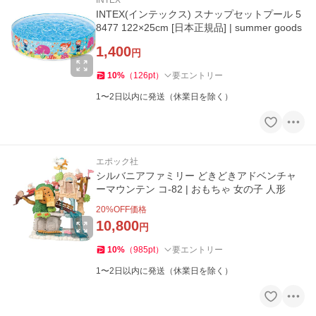
INTEX
INTEX(インテックス) スナップセットプール 5
8477 122×25cm [日本正規品] | summer goods
1,400
円
10
%
（
126
pt
）
要エントリー
1〜2日以内に発送（休業日を除く）
エポック社
シルバニアファミリー どきどきアドベンチャ
ーマウンテン コ-82 | おもちゃ 女の子 人形
20
%OFF価格
10,800
円
10
%
（
985
pt
）
要エントリー
1〜2日以内に発送（休業日を除く）