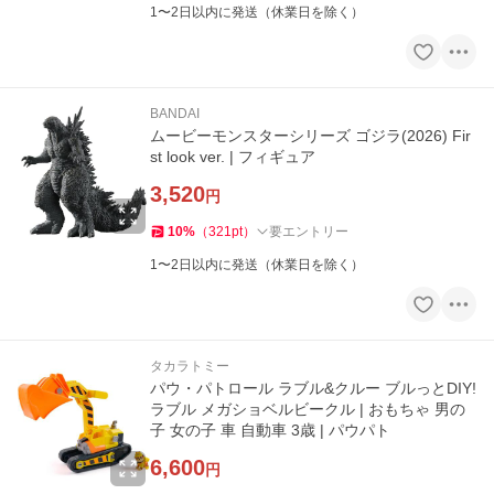
1〜2日以内に発送（休業日を除く）
BANDAI
ムービーモンスターシリーズ ゴジラ(2026) Fir
st look ver. | フィギュア
3,520
円
10
%
（
321
pt
）
要エントリー
1〜2日以内に発送（休業日を除く）
タカラトミー
パウ・パトロール ラブル&クルー ブルっとDIY!
ラブル メガショベルビークル | おもちゃ 男の
子 女の子 車 自動車 3歳 | パウパト
6,600
円