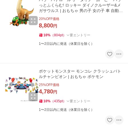
っとふくらむ! ロッキー ダイノクルーザー&メ
ガサウルス | おもちゃ 男の子 女の子 車 自動車
3歳 | パウパト
20
%OFF価格
8,800
円
10
%
（
804
pt
）
要エントリー
1〜2日以内に発送（休業日を除く）
ポケットモンスター モンコレ クラッシュバト
ルチャンピオン | おもちゃ ポケモン
25
%OFF価格
4,780
円
10
%
（
435
pt
）
要エントリー
1〜2日以内に発送（休業日を除く）