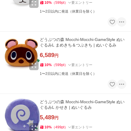
10
%
（
599
pt
）
要エントリー
1〜2日以内に発送（休業日を除く）
どうぶつの森 Mocchi-Mocchi-GameStyle ぬい
ぐるみL まめきち＆つぶきち | ぬいぐるみ
6,589
円
10
%
（
599
pt
）
要エントリー
1〜2日以内に発送（休業日を除く）
どうぶつの森 Mocchi-Mocchi-GameStyle ぬい
ぐるみL かせき | ぬいぐるみ
5,489
円
10
%
（
499
pt
）
要エントリー