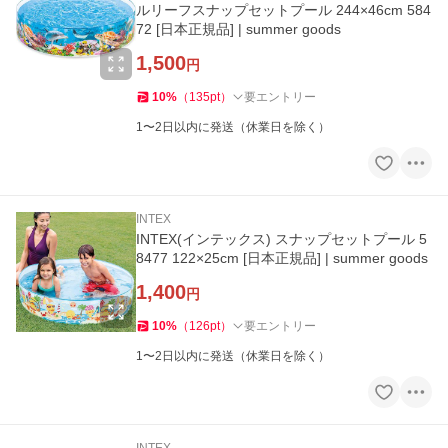
ルリーフスナップセットプール 244×46cm 584
72 [日本正規品] | summer goods
1,500
円
10
%
（
135
pt
）
要エントリー
1〜2日以内に発送（休業日を除く）
INTEX
INTEX(インテックス) スナップセットプール 5
8477 122×25cm [日本正規品] | summer goods
1,400
円
10
%
（
126
pt
）
要エントリー
1〜2日以内に発送（休業日を除く）