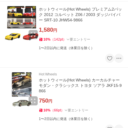
ホットウィール(Hot Wheels) プレミアム2パッ
ク 2012 コルベット Z06 / 2003 ダッジバイパ
ー SRT-10 JHW54-9866
1,580
円
10
%
（
142
pt
）
要エントリー
1〜2日以内に発送（休業日を除く）
Hot Wheels
ホットウィール(Hot Wheels) カーカルチャー
モダン・クラシックス トヨタ ソアラ JKF15-9
866
750
円
10
%
（
66
pt
）
要エントリー
1〜2日以内に発送（休業日を除く）