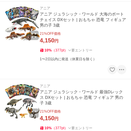
アニア
アニア ジュラシック・ワールド 大海のボート
チェイス DXセット | おもちゃ 恐竜 フィギュア
男の子 3歳
21
%OFF価格
4,150
円
10
%
（
377
pt
）
要エントリー
1〜2日以内に発送（休業日を除く）
アニア
アニア ジュラシック・ワールド 最強Dレック
ス DXセット | おもちゃ 恐竜 フィギュア 男の
子 3歳
21
%OFF価格
4,150
円
10
%
（
377
pt
）
要エントリー