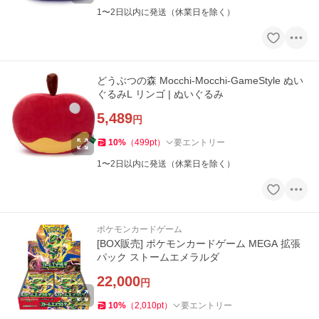
1〜2日以内に発送（休業日を除く）
どうぶつの森 Mocchi-Mocchi-GameStyle ぬい
ぐるみL リンゴ | ぬいぐるみ
5,489
円
10
%
（
499
pt
）
要エントリー
1〜2日以内に発送（休業日を除く）
ポケモンカードゲーム
[BOX販売] ポケモンカードゲーム MEGA 拡張
パック ストームエメラルダ
22,000
円
10
%
（
2,010
pt
）
要エントリー