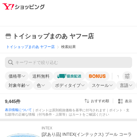
トイショップまのあ ヤフー店
トイショップまのあ ヤフー店
検索結果
価格帯
送料無料
すべての条
対象年齢
色
ボディタイプ
スケール
言語
9,445
件
おすすめ順
表示
表示情報について
｜ポイントは原則税抜価格を基準に付与されます｜ポイント・支
払額等の正確な情報（付与条件・上限等）はカートをご確認ください
INTEX
[訳あり品] INTEX(インテックス) プール コーラ