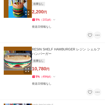
在庫なし
2,200
円
5
%
（
101
pt
）
発送日情報なし
RESIN SHELF HAMBURGER レジン シェルフ
ハンバーガー
在庫なし
10,780
円
5
%
（
494
pt
）
発送日情報なし