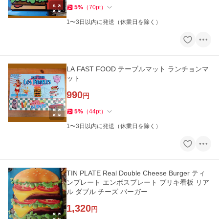
5
%
（
70
pt
）
1〜3日以内に発送（休業日を除く）
LA FAST FOOD テーブルマット ランチョンマ
ット
990
円
5
%
（
44
pt
）
1〜3日以内に発送（休業日を除く）
TIN PLATE Real Double Cheese Burger ティ
ンプレート エンボスプレート ブリキ看板 リア
ル ダブル チーズ バーガー
1,320
円