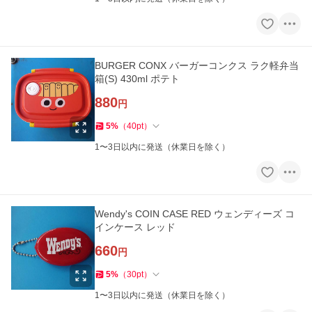
BURGER CONX バーガーコンクス ラク軽弁当
箱(S) 430ml ポテト
880
円
5
%
（
40
pt
）
1〜3日以内に発送（休業日を除く）
Wendy's COIN CASE RED ウェンディーズ コ
インケース レッド
660
円
5
%
（
30
pt
）
1〜3日以内に発送（休業日を除く）