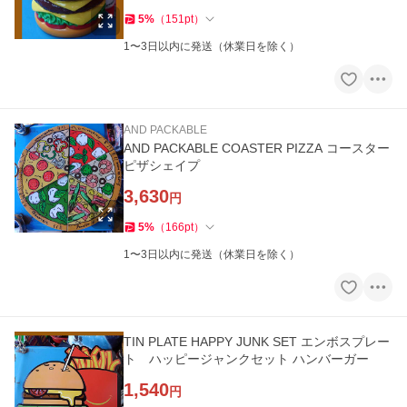
5
%
（
151
pt
）
1〜3日以内に発送（休業日を除く）
AND PACKABLE
AND PACKABLE COASTER PIZZA コースター
ピザシェイプ
3,630
円
5
%
（
166
pt
）
1〜3日以内に発送（休業日を除く）
TIN PLATE HAPPY JUNK SET エンボスプレー
ト ハッピージャンクセット ハンバーガー
1,540
円