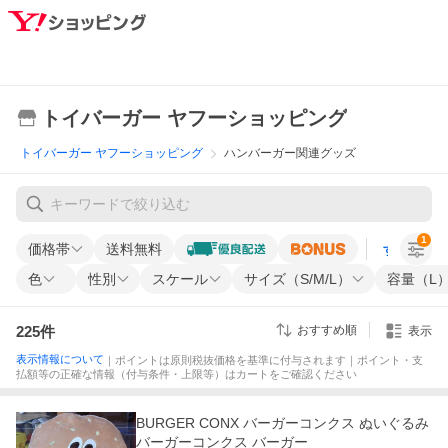
トイバーガー ヤフーショッピング
トイバーガー ヤフーショッピング
ハンバーガー関連グッズ
1
価格帯
送料無料
すべての条
色
性別
スケール
サイズ（S/M/L）
容量（L
225
件
おすすめ順
表示
表示情報について
｜ポイントは原則税抜価格を基準に付与されます｜ポイント・支
払額等の正確な情報（付与条件・上限等）はカートをご確認ください
BURGER CONX バーガーコンクス ぬいぐるみ
バーガーコンクス バーガー