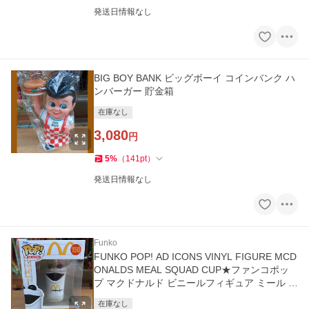
発送日情報なし
BIG BOY BANK ビッグボーイ コインバンク ハ
ンバーガー 貯金箱
在庫なし
3,080
円
5
%
（
141
pt
）
発送日情報なし
Funko
FUNKO POP! AD ICONS VINYL FIGURE MCD
ONALDS MEAL SQUAD CUP★ファンコポッ
プ マクドナルド ビニールフィギュア ミール ス
クワッド カップ
在庫なし