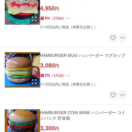
4,950
円
5
%
（
226
pt
）
1〜3日以内に発送（休業日を除く）
HAMBURGER MUG ハンバーガー マグカップ
3,080
円
5
%
（
141
pt
）
1〜3日以内に発送（休業日を除く）
HAMBURGER COIN BANK ハンバーガー コイ
ンバンク 貯金箱
3,300
円