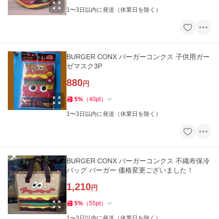
1〜3日以内に発送（休業日を除く）
BURGER CONX バーガーコンクス 子供用ガー
ゼマスク3P
880
円
5
%
（
40
pt
）
1〜3日以内に発送（休業日を除く）
BURGER CONX バーガーコンクス 不織布保冷
バッグ バーガー 価格変更ございました！
1,210
円
5
%
（
55
pt
）
1〜3日以内に発送（休業日を除く）