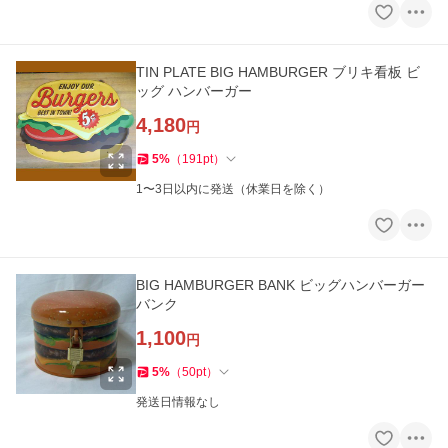
TIN PLATE BIG HAMBURGER ブリキ看板 ビ
ッグ ハンバーガー
4,180
円
5
%
（
191
pt
）
1〜3日以内に発送（休業日を除く）
BIG HAMBURGER BANK ビッグハンバーガー
バンク
1,100
円
5
%
（
50
pt
）
発送日情報なし