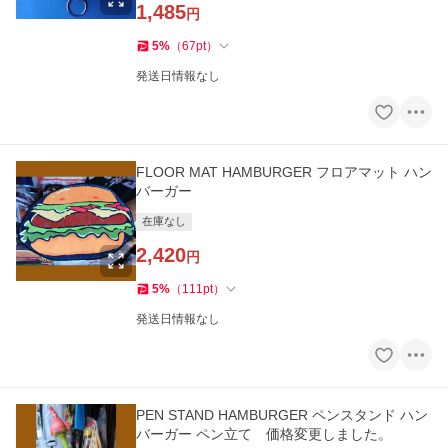
1,485
円
5
%
（
67
pt
）
発送日情報なし
FLOOR MAT HAMBURGER フロアマット ハン
バーガー
在庫なし
2,420
円
5
%
（
111
pt
）
発送日情報なし
PEN STAND HAMBURGER ペンスタンド ハン
バーガー ペン立て 価格変更しました。