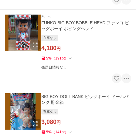
Funko
FUNKO BIG BOY BOBBLE HEAD ファンコ ビ
ッグボーイ ボビングヘッド
在庫なし
4,180
円
5
%
（
191
pt
）
発送日情報なし
BIG BOY DOLL BANK ビッグボーイ ドールバ
ンク 貯金箱
在庫なし
3,080
円
5
%
（
141
pt
）