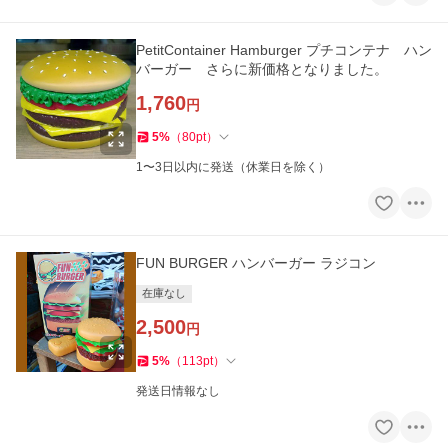
PetitContainer Hamburger プチコンテナ ハン
バーガー さらに新価格となりました。
1,760
円
5
%
（
80
pt
）
1〜3日以内に発送（休業日を除く）
FUN BURGER ハンバーガー ラジコン
在庫なし
2,500
円
5
%
（
113
pt
）
発送日情報なし