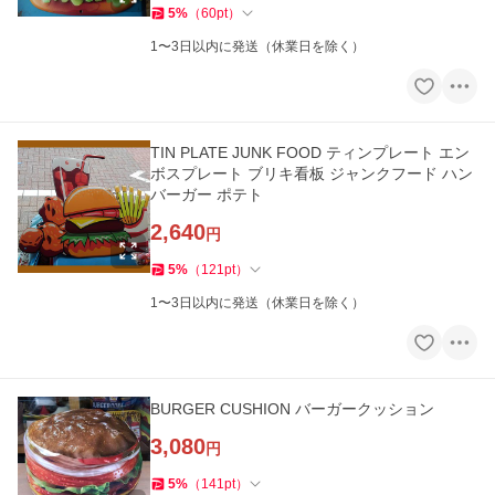
5
%
（
60
pt
）
1〜3日以内に発送（休業日を除く）
TIN PLATE JUNK FOOD ティンプレート エン
ボスプレート ブリキ看板 ジャンクフード ハン
バーガー ポテト
2,640
円
5
%
（
121
pt
）
1〜3日以内に発送（休業日を除く）
BURGER CUSHION バーガークッション
3,080
円
5
%
（
141
pt
）