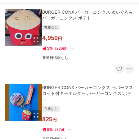
BURGER CONX バーガーコンクス ぬいぐるみ
バーガーコンクス ポテト
在庫なし
4,950
円
5
%
（
226
pt
）
発送日情報なし
BURGER CONX バーガーコンクス ラバーマス
コット付キーホルダー バーガーコンクス ポテ
ト
在庫なし
825
円
5
%
（
37
pt
）