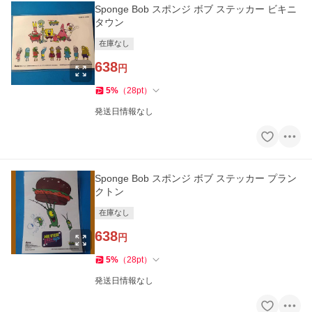
Sponge Bob スポンジ ボブ ステッカー ビキニ
タウン
在庫なし
638
円
5
%
（
28
pt
）
発送日情報なし
Sponge Bob スポンジ ボブ ステッカー プラン
クトン
在庫なし
638
円
5
%
（
28
pt
）
発送日情報なし