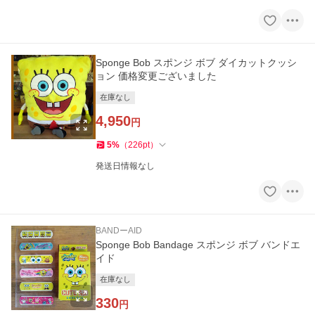
Sponge Bob スポンジ ボブ ダイカットクッシ
ョン 価格変更ございました
在庫なし
4,950
円
5
%
（
226
pt
）
発送日情報なし
BANDーAID
Sponge Bob Bandage スポンジ ボブ バンドエ
イド
在庫なし
330
円