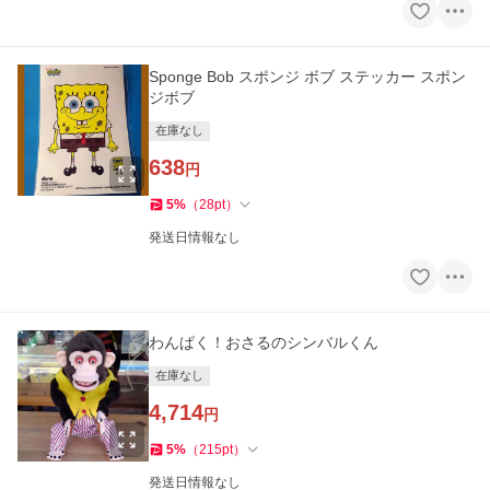
Sponge Bob スポンジ ボブ ステッカー スポン
ジボブ
在庫なし
638
円
5
%
（
28
pt
）
発送日情報なし
わんぱく！おさるのシンバルくん
在庫なし
4,714
円
5
%
（
215
pt
）
発送日情報なし