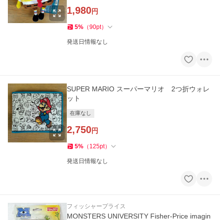
1,980
円
5
%
（
90
pt
）
発送日情報なし
SUPER MARIO スーパーマリオ 2つ折ウォレ
ット
在庫なし
2,750
円
5
%
（
125
pt
）
発送日情報なし
フィッシャープライス
MONSTERS UNIVERSITY Fisher-Price imagin