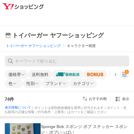
トイバーガー ヤフーショッピング
トイバーガー ヤフーショッピング
キャラクター雑貨
1
価格帯
送料無料
すべての条
色
性別
ブランド
カテゴリ
74
件
おすすめ順
表示
表示情報について
｜ポイントは原則税抜価格を基準に付与されます｜ポイント・支
払額等の正確な情報（付与条件・上限等）はカートをご確認ください
Sponge Bob スポンジ ボブ ステッカー スポン
ジ・ボブいっぱい