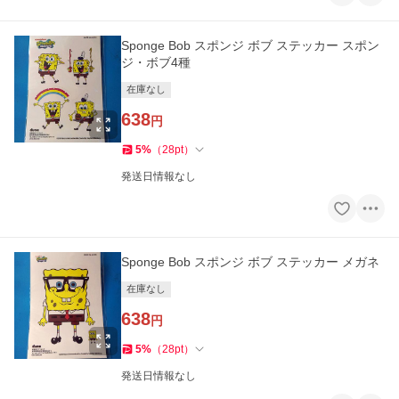
Sponge Bob スポンジ ボブ ステッカー スポン
ジ・ボブ4種
在庫なし
638
円
5
%
（
28
pt
）
発送日情報なし
Sponge Bob スポンジ ボブ ステッカー メガネ
在庫なし
638
円
5
%
（
28
pt
）
発送日情報なし