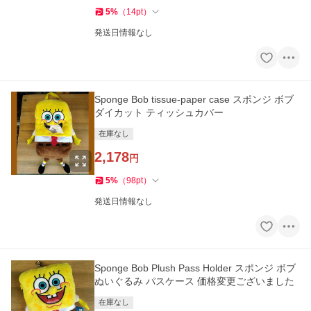
5
%
（
14
pt
）
発送日情報なし
Sponge Bob tissue-paper case スポンジ ボブ
ダイカット ティッシュカバー
在庫なし
2,178
円
5
%
（
98
pt
）
発送日情報なし
Sponge Bob Plush Pass Holder スポンジ ボブ
ぬいぐるみ パスケース 価格変更ございました
在庫なし