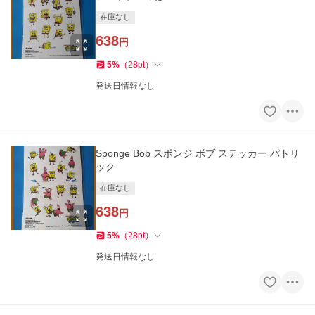
在庫なし
638
円
5
%
（
28
pt
）
発送日情報なし
Sponge Bob スポンジ ボブ ステッカー パトリ
ック
在庫なし
638
円
5
%
（
28
pt
）
発送日情報なし