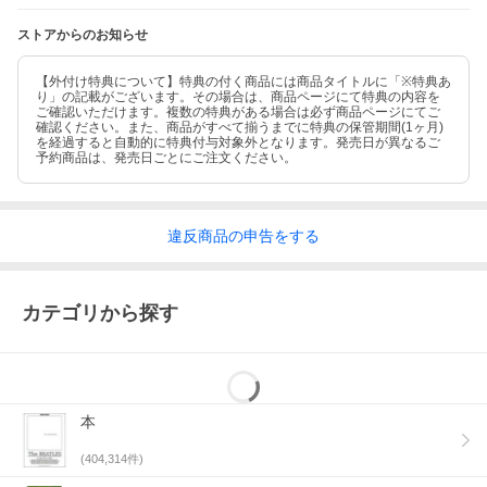
ストアからのお知らせ
【外付け特典について】特典の付く商品には商品タイトルに「※特典あ
り」の記載がございます。その場合は、商品ページにて特典の内容を
ご確認いただけます。複数の特典がある場合は必ず商品ページにてご
確認ください。また、商品がすべて揃うまでに特典の保管期間(1ヶ月)
を経過すると自動的に特典付与対象外となります。発売日が異なるご
予約商品は、発売日ごとにご注文ください。
違反
商品の
申告をする
カテゴリから探す
本
(
404,314
件)