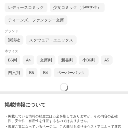
レディースコミック
少女コミック（小中学生）
ティーンズ、ファンタジー文庫
ブランド
講談社
スクウェア・エニックス
本サイズ
B6判
A4
文庫判
新書判
小B6判
A5
四六判
B5
B4
ペーパーバック
掲載情報について
・掲載している情報の精度には万全を期しておりますが、その内容の正確
性、安全性、有用性を保証するものではありません。
・現在ご覧になっているページは、この
商品
を取り扱うストアによって運営