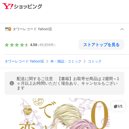
タワーレコード Yahoo!店
ストアトップを見る
4.59
（
49,859
件
）
タワーレコード Yahoo!店
本・雑誌・コミック
コミック
配送に関するご注意 【書籍】お取寄せ商品は 2週間～1
ヶ月以上お時間いただく場合あり、キャンセルもござい
ます
1
/
1