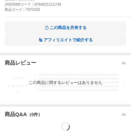
JAN/ISBNコード：
9784821111749
SKU
9784821111749
商品
コード：
7973103
規格品番
9784821111749
この商品を共有する
収録内容
アフィリエイトで紹介する
・構成数 | 1
商品レビュー
-.--
5
4
この
商品
に関するレビューはありません
3
2
1
-
件
商品Q&A
（
0
件）