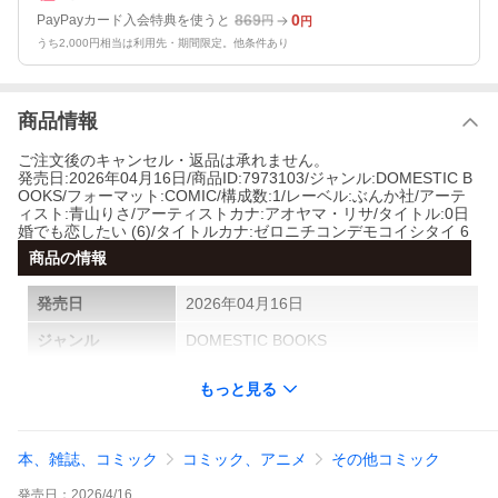
869
0
PayPayカード入会特典を使うと
円
円
うち2,000円相当は利用先・期間限定。他条件あり
商品情報
ご注文後のキャンセル・返品は承れません。
発売日:2026年04月16日/商品ID:7973103/ジャンル:DOMESTIC B
OOKS/フォーマット:COMIC/構成数:1/レーベル:ぶんか社/アーテ
ィスト:青山りさ/アーティストカナ:アオヤマ・リサ/タイトル:0日
婚でも恋したい (6)/タイトルカナ:ゼロニチコンデモコイシタイ 6
商品の情報
発売日
2026年04月16日
ジャンル
DOMESTIC BOOKS
フォーマット
COMIC
もっと見る
構成数
1
製造国
国内盤
本、雑誌、コミック
コミック、アニメ
その他コミック
レーベル
ぶんか社
発売日：
2026/4/16