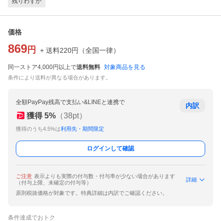
残りわずか
価格
869
円
+ 送料
220
円
（
全国一律
）
同一ストア4,000円以上で
送料無料
対象商品を見る
条件により送料が異なる場合があります。
全額PayPay残高で支払い&LINEと連携で
内訳
獲得
5
%
（
38
pt）
獲得のうち4.5%は
利用先・期間限定
ログインして確認
ご注意
表示よりも実際の付与数・付与率が少ない場合があります
詳細
（付与上限、未確定の付与等）
原則税抜価格が対象です。特典詳細は内訳でご確認ください。
条件達成でおトク