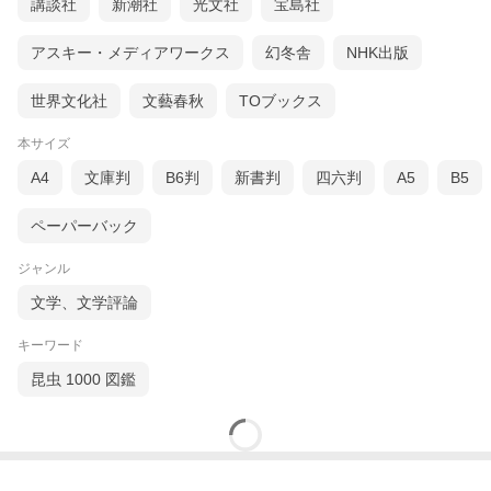
講談社
新潮社
光文社
宝島社
アスキー・メディアワークス
幻冬舎
NHK出版
世界文化社
文藝春秋
TOブックス
本サイズ
A4
文庫判
B6判
新書判
四六判
A5
B5
ペーパーバック
ジャンル
文学、文学評論
キーワード
昆虫 1000 図鑑