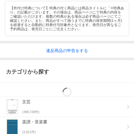
【外付け特典について】特典の付く商品には商品タイトルに「※特典あ
り」の記載がございます。その場合は、商品ページにて特典の内容を
ご確認いただけます。複数の特典がある場合は必ず商品ページにてご
確認ください。また、商品がすべて揃うまでに特典の保管期間(1ヶ月)
を経過すると自動的に特典付与対象外となります。発売日が異なるご
予約商品は、発売日ごとにご注文ください。
違反
商品の
申告をする
カテゴリから探す
文芸
(
398,728
件)
楽譜・音楽書
(
2,811
件)