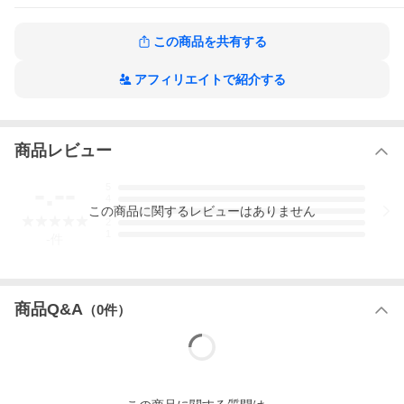
規格品番
9784166613885
この商品を共有する
収録内容
アフィリエイトで紹介する
・構成数 | 1
商品レビュー
-.--
5
4
この
商品
に関するレビューはありません
3
2
1
-
件
商品Q&A
（
0
件）