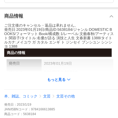
商品情報
ご注文後のキャンセル・返品は承れません。
発売日:2023年01月19日/商品ID:5638184/ジャンル:DOMESTIC B
OOKS/フォーマット:Book/構成数:1/レーベル:文藝春秋/アーティス
ト:関容子/タイトル:名優が語る 演技と人生 文春新書 1388/タイト
ルカナ:メイユウ ガ カタル エンギ ト ジンセイ ブンシユン シンシ
ヨ 1388
商品の情報
発売日
2023年01月19日
ジャンル
DOMESTIC BOOKS
もっと見る
フォーマット
Book
構成数
1
本、雑誌、コミック
文芸
文芸その他
製造国
国内盤
発売日：
2023/1/19
レーベル
文藝春秋
JAN/ISBNコード：
9784166613885
商品
コード：
5638184
SKU
9784166613885