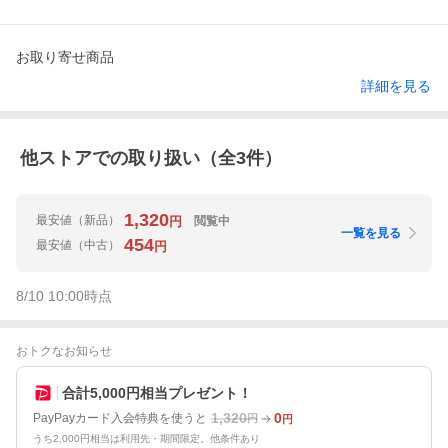
お取り寄せ商品
詳細を見る
他ストアでの取り扱い（全
3
件）
1,320
最安値
（新品）
閲覧中
円
一覧を見る
454
最安値
（中古）
円
8/10 10:00
時点
おトクなお知らせ
合計5,000円相当プレゼント！
1,320
0
PayPayカード入会特典を使うと
円
円
うち2,000円相当は利用先・期間限定。他条件あり