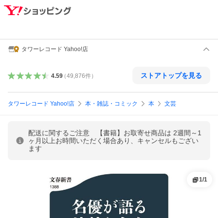
タワーレコード Yahoo!店
ストアトップを見る
4.59
（
49,876
件
）
タワーレコード Yahoo!店
本・雑誌・コミック
本
文芸
配送に関するご注意 【書籍】お取寄せ商品は 2週間～1
ヶ月以上お時間いただく場合あり、キャンセルもござい
ます
1
/
1