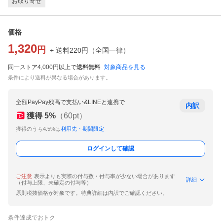
お取り寄せ
価格
1,320
円
+ 送料
220
円
（
全国一律
）
同一ストア4,000円以上で
送料無料
対象商品を見る
条件により送料が異なる場合があります。
全額PayPay残高で支払い&LINEと連携で
内訳
獲得
5
%
（
60
pt）
獲得のうち4.5%は
利用先・期間限定
ログインして確認
ご注意
表示よりも実際の付与数・付与率が少ない場合があります
詳細
（付与上限、未確定の付与等）
原則税抜価格が対象です。特典詳細は内訳でご確認ください。
条件達成でおトク