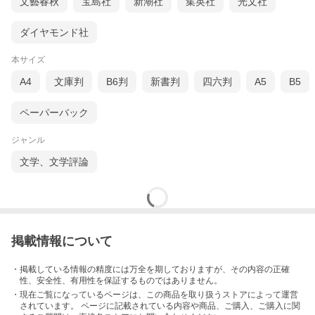
文藝春秋
宝島社
新潮社
集英社
光文社
ダイヤモンド社
本サイズ
A4
文庫判
B6判
新書判
四六判
A5
B5
ペーパーバック
ジャンル
文学、文学評論
掲載情報について
・掲載している情報の精度には万全を期しておりますが、その内容の正確
性、安全性、有用性を保証するものではありません。
・現在ご覧になっているページは、この
商品
を取り扱うストアによって運営
されています。 ページに記載されている内容
や商品、ご購入
、ご購入に関