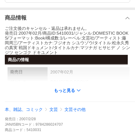
商品情報
ご注文後のキャンセル・返品は承れません。
発売日:2007年02月/商品ID:5410031/ジャンル:DOMESTIC BOOK
S/フォーマット:Book/構成数:1/レーベル:文芸社/アーティスト:藤
岡周三/アーティストカナ:フジオカ シユウゾウ/タイトル:松永久秀
の真実 戦国ドキュメント/タイトルカナ:マツナガ ヒサヒデ ノ シン
ジツ センゴク ドキユメント
商品の情報
発売日
2007年02月
ジャンル
DOMESTIC BOOKS
もっと見る
フォーマット
Book
構成数
1
本、雑誌、コミック
文芸
文芸その他
製造国
国内盤
発売日：
2007/2/28
レーベル
文芸社
JAN/ISBNコード：
9784286024707
商品
コード：
5410031
SKU
9784286024707