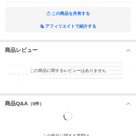
規格品番
9784286024707
この商品を共有する
収録内容
アフィリエイトで紹介する
・構成数 | 1
商品レビュー
-.--
5
4
この
商品
に関するレビューはありません
3
2
1
-
件
商品Q&A
（
0
件）
この
商品
に関する質問は、