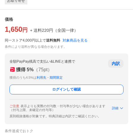
お取り寄せ
価格
1,650
円
+ 送料
220
円
（
全国一律
）
同一ストア4,000円以上で
送料無料
対象商品を見る
条件により送料が異なる場合があります。
全額PayPay残高で支払い&LINEと連携で
内訳
獲得
5
%
（
75
pt）
獲得のうち4.5%は
利用先・期間限定
ログインして確認
ご注意
表示よりも実際の付与数・付与率が少ない場合があります
詳細
（付与上限、未確定の付与等）
原則税抜価格が対象です。特典詳細は内訳でご確認ください。
条件達成でおトク