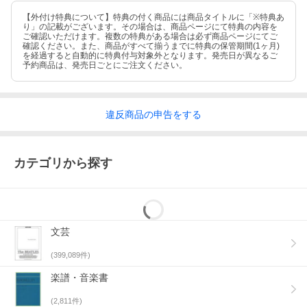
【外付け特典について】特典の付く商品には商品タイトルに「※特典あ
り」の記載がございます。その場合は、商品ページにて特典の内容を
ご確認いただけます。複数の特典がある場合は必ず商品ページにてご
確認ください。また、商品がすべて揃うまでに特典の保管期間(1ヶ月)
を経過すると自動的に特典付与対象外となります。発売日が異なるご
予約商品は、発売日ごとにご注文ください。
違反
商品の
申告をする
カテゴリから探す
文芸
(
399,089
件)
楽譜・音楽書
(
2,811
件)