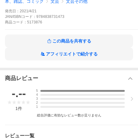
本、雑誌、コミック
文芸
文芸その他
レーベル
マガジンハウス
発売日：
2021/4/21
JAN/ISBNコード：
9784838731473
SKU
9784838731473
商品
コード：
5173876
規格品番
9784838731473
この商品を共有する
収録内容
アフィリエイトで紹介する
・構成数 | 1
商品レビュー
-.--
5
4
3
2
1
1
件
総合評価に有効なレビュー数が足りません
レビュー一覧