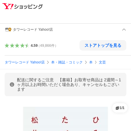
タワーレコード Yahoo!店
ストアトップを見る
4.59
（
49,866
件
）
タワーレコード Yahoo!店
本・雑誌・コミック
本
文芸
配送に関するご注意 【書籍】お取寄せ商品は 2週間～1
ヶ月以上お時間いただく場合あり、キャンセルもござい
ます
1
/
1