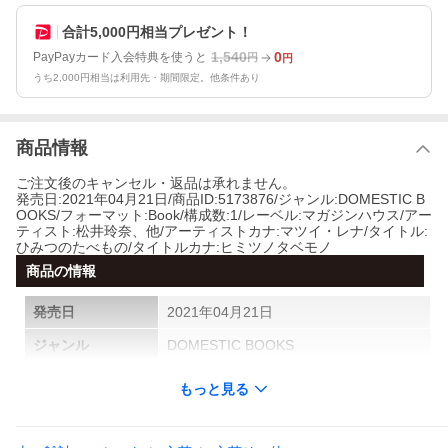
合計5,000円相当プレゼント！
1,540
0
PayPayカード入会特典を使うと
円
円
うち2,000円相当は利用先・期間限定。他条件あり
商品情報
ご注文後のキャンセル・返品は承れません。
発売日:2021年04月21日/商品ID:5173876/ジャンル:DOMESTIC B
OOKS/フォーマット:Book/構成数:1/レーベル:マガジンハウス/アー
ティスト:松井玲奈、他/アーティストカナ:マツイ・レナ/タイトル:
ひみつのたべもの/タイトルカナ:ヒミツノタベモノ
商品の情報
発売日
2021年04月21日
ジャンル
DOMESTIC BOOKS
フォーマット
Book
もっと見る
構成数
1
製造国
国内盤