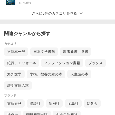
(
1,753
件)
さらに5件のカテゴリを見る
関連ジャンルから探す
カテゴリ
文庫本一般
日本文学書籍
教養新書、選書
紀行、エッセー本
ノンフィクション書籍
ブックス
海外文学
学術、教養文庫の本
人生論の本
雑学文庫の本
ブランド
文藝春秋
講談社
新潮社
宝島社
幻冬舎
扶桑社
朝日新聞出版
中央公論新社