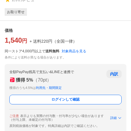
お取り寄せ
価格
1,540
円
+ 送料
220
円
（
全国一律
）
同一ストア4,000円以上で
送料無料
対象商品を見る
条件により送料が異なる場合があります。
全額PayPay残高で支払い&LINEと連携で
内訳
獲得
5
%
（
70
pt）
獲得のうち4.5%は
利用先・期間限定
ログインして確認
ご注意
表示よりも実際の付与数・付与率が少ない場合があります
詳細
（付与上限、未確定の付与等）
原則税抜価格が対象です。特典詳細は内訳でご確認ください。