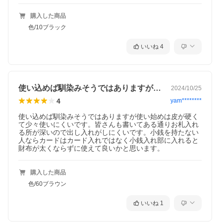
しやすいよう配慮されたデザインです。
ジャケットやズボンのポケットにも収めやすいサイズ感ながら、
購入した商品
通常より少し深めの仕様なので、お札やカードがずれ落ちる心配
色/10ブラック
がなく、チケットなども収納可能。
多彩なスタイルに合わせやすく、ギフトにも最適なアイテムで
す。
いいね
4
※革本来の風合いを重視した仕上げにしている為、トラ、血筋な
どが入る場合がございますので ご了承ください。 また水漏れ
(雨、汗など)や日焼けによる色落ち、退色は避けられませんので夏
季、雨天でのご使用、 また淡い色の服装に合わせる場合は十分に
使い込めば馴染みそうではありますが使い…
2024/10/25
ご注意ください。
4
yam********
素材
使い込めば馴染みそうではありますが使い始めは皮が硬く
表：牛ステア(クローム鞣し)
て少々使いにくいです。皆さんも書いてある通りお札入れ
裏：馬革(クローム鞣し)
る所が深いので出し入れがしにくいです。小銭を持たない
人ならカードはカード入れではなく小銭入れ部に入れると
製作：日本
財布が太くならずに使えて良いかと思います。
サイズ：約W14cm×H9.5cm×D4cm
重量：約134g
購入した商品
仕様
色/60ブラウン
小銭入れ×1(1仕切り2室)
札入れ×1(1仕切り2室)
いいね
1
カードポケット×10
フリーポケット×2