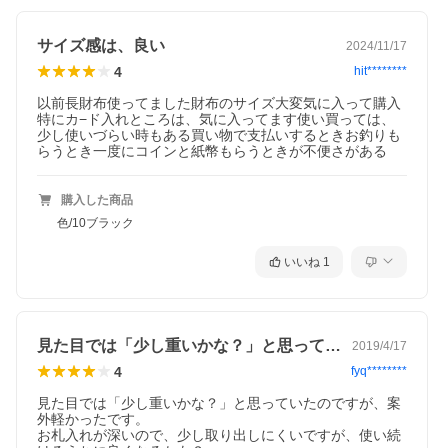
PORTER COUNTER 二つ折り財布
ポーター カウンター 037-02979
サイズ感は、良い
2024/11/17
4
hit********
以前長財布使ってました財布のサイズ大変気に入って購入
特にカ−ド入れところは、気に入ってます使い買っては、
少し使いづらい時もある買い物で支払いするときお釣りも
らうとき一度にコインと紙幣もらうときが不便さがある
購入した商品
色/10ブラック
いいね
1
見た目では「少し重いかな？」と思ってい…
2019/4/17
4
fyq********
見た目では「少し重いかな？」と思っていたのですが、案
外軽かったです。

お札入れが深いので、少し取り出しにくいですが、使い続