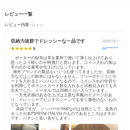
・配送業者はヤマト運輸または佐川急便のいずれかとなり、お客
様によるご指定はできません。
レビュー一覧
・物流センターからの出荷のため、ご希望の配送日にお届けでき
ない場合がございます。
レビュー内容
（口コミ）
・ご注文後のキャンセルは送料が発生する可能性がございます。
また発送前キャンセルをお受けできない場合がございます。
収納力抜群でドレッシーな一品です
2020/7/17
・【物流センター以外】から出荷する商品との同時注文・同梱発
5
bri********
送は承りかねます。
　ポーターの財布は革を要所で漉いて薄く仕上げてあり、
思ったより軽いのが特徴だと思います。コイン入れの角は
手のかかる菊寄せ仕上げになっています。

  海外ブランドの製品もいくつも使ってきましたが、収納
力などはこの財布にはかないません。フリーポケットにカ
ードを入れるとパンパンになるので、コイン入れの仕切り
PORTERの商品を探す＞＞
を利用してポイントカード類を入れると10枚位入れても大
丈夫でした。トータルでは20枚くらい入っています。

　一方光沢感のある仕上げは上質な革靴のイメージがあ
り、ドレッシーでビジネスシーンでも全く遜色のないもの
このシリーズの商品を探す＞＞
となっています。

 　余談ですが、ジッパーがYKKなのは当然として、金具の
ホックが名門PRYM ITALY社のものであるところはさすが
バッグ一覧から探す＞＞
です。パチンと良い音がします。