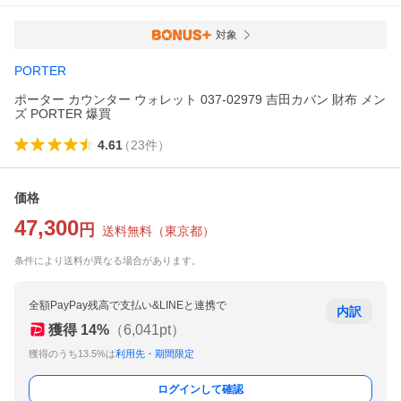
対象
PORTER
ポーター カウンター ウォレット 037-02979 吉田カバン 財布 メン
ズ PORTER 爆買
4.61
（
23
件
）
価格
47,300
円
送料無料
（
東京都
）
条件により送料が異なる場合があります。
全額PayPay残高で支払い&LINEと連携で
内訳
獲得
14
%
（
6,041
pt）
獲得のうち13.5%は
利用先・期間限定
ログインして確認