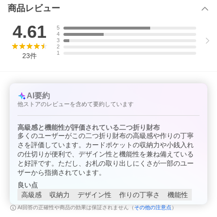
商品レビュー
4.61
5
4
3
2
1
23
件
お財布でもポーチで
鍵と一緒に持ち歩け
指先で感じる、ぷっ
も大活躍の当店限定
る、コンパクトなコ
くりドットが可愛い
財布
インケース
二つ折り財布
AI要約
他ストアのレビューを含めて要約しています
高級感と機能性が評価されている二つ折り財布
【値札表示についてのお知らせ】
多くのユーザーがこの二つ折り財布の高級感や作りの丁寧
さを評価しています。カードポケットの収納力や小銭入れ
昨今の原材料価格の高騰などから一部商品で価格改定が行われて
の仕切りが便利で、デザイン性と機能性を兼ね備えている
います。
と好評です。ただし、お札の取り出しにくさが一部のユー
この際に、商品に貼付されたタグに記載しております価格につき
ましては旧価格のものが混在している場合がございます。
ザーから指摘されています。
良い点
高級感
収納力
デザイン性
作りの丁寧さ
機能性
その他の注意点
AI回答の正確性や商品の効果は保証されません（
）
※※ こちらの商品は物流センターから発送します ※※