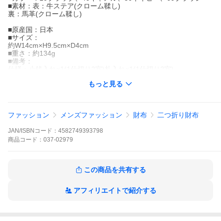
■素材：表：牛ステア(クローム鞣し)
裏：馬革(クローム鞣し)
■原産国：日本
■サイズ：
約W14cm×H9.5cm×D4cm
■重さ：約134g
■備考：
仕様：小銭入れ×1(1仕切り2室)札入れ×1(1仕切り2室)
カードポケット×10フリーポケット×2
もっと見る
■シリーズ：
レザー製のドレスシューズに見られる、繊細なダブルステッチの
ディテールを取り入れた上品な革小物シリーズです。
ファッション
メンズファッション
財布
二つ折り財布
プレゼント 彼氏 彼女 男性 女性 メンズ レディース 妻 夫 主人 大
JAN/ISBNコード：
4582749393798
人 20代 30代 40代 50代
商品
コード：
037-02979
この商品を共有する
アフィリエイトで紹介する
＼ 使いやすさで選ぶ人気財布 ／