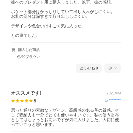
彼へのプレゼント用に購入しました。以下、彼の感想。

ポケット部分はかっちりしていて出し入れがしにくい。

お札の部分は深すぎて取り出ししにくい。

デザインや色合いはすごく気に入った。

との事でした。
購入した商品
色/60ブラウン
いいね
0
オススメです!
2021/4/9
5
tor********
思った通りの素敵なデザイン、高級感のある革の質感、そ
して収納力も十分でとても使いやすいです。私の使う財布
としてはちょっとお高いですが気に入りました。大切に使
っていこうと思います。