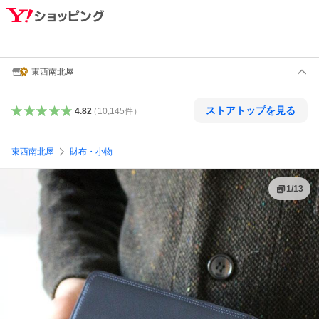
東西南北屋
ストアトップを見る
4.82
（
10,145
件
）
東西南北屋
財布・小物
1
/
13