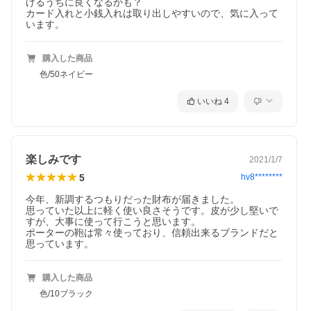
けるうちに良くなるかも？

カード入れと小銭入れは取り出しやすいので、気に入って
います。
購入した商品
色/50ネイビー
いいね
4
楽しみです
2021/1/7
5
hv8********
今年、新調するつもりだった財布が届きました。

思っていた以上に軽く使い良さそうです。皮が少し堅いで
すが、大事に使って行こうと思います。

ポーターの鞄は常々使っており、信頼出来るブランドだと
思っています。
購入した商品
色/10ブラック