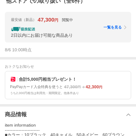
他ストアでの取り扱い（全
6
件）
47,300
最安値
（新品）
閲覧中
円
一覧を見る
2日以内にお届け可能な商品あり
8/6 10:00
時点
おトクなお知らせ
合計5,000円相当プレゼント！
47,300
42,300
PayPayカード入会特典を使うと
円
円
うち2,000円相当は利用先・期間限定。他条件あり
商品情報
item information
-----------------------
■カラー：10ブラック、40キャメル、50ネイビー、60ブラウン