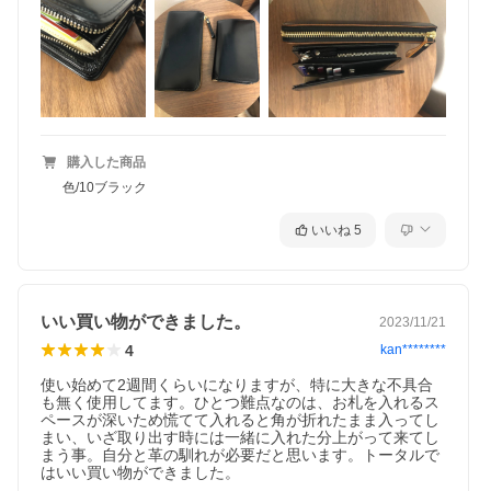
ブランド一覧から探す＞＞
購入した商品
吉田カバン PORTER COUNTER 二つ折り財布 037-02979
色/10ブラック
- ポーター カウンター -
いいね
5
レザー製のドレスシューズに見られる、繊細なダブルステッチの
ディテールを取り入れた上品なシリーズ。光沢があり適度なソフ
ト感のある上質な牛ステアをクロームで鞣し、タンニンと樹脂材
を繊維の中まで染み込ませることでキメ細かく仕上げています。
さらに、真空乾燥機により平たく滑らかにしてから吟面を擦り、
いい買い物ができました。
2023/11/21
塗料と合成樹脂でコーティングしました。内装にはレザーシュー
ズに使われるライニング用の馬革を使用しています。
4
kan********
上質な革の手触りを堪能できる大人に相応しい優美な二つ折り財
使い始めて2週間くらいになりますが、特に大きな不具合
布。レザーシューズ特有のディティールである負荷がかかる部分
も無く使用してます。ひとつ難点なのは、お札を入れるス
を補強する「ドッグテイル」を採用し、ピッチの細かいダブルス
ペースが深いため慌てて入れると角が折れたまま入ってし
テッチで施された上品な仕上がりには、吉田カバンならではのこ
まい、いざ取り出す時には一緒に入れた分上がって来てし
だわりを感じさせてくれます。
まう事。自分と革の馴れが必要だと思います。トータルで
外側に独立したファスナー式の小銭入れを装備し、内部は2層式で
はいい買い物ができました。
指を入れた際に広がりやすいササマチ仕様。必要なものの散策が