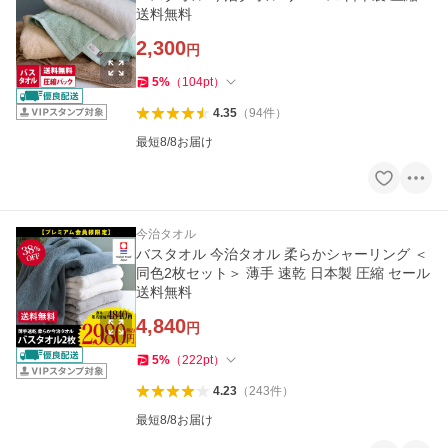
送料無料
2,300
円
5
%
（
104
pt
）
4.35
（
94
件
）
最短8/8お届け
今治タオル
バスタオル 今治タオル 柔らかシャーリング ＜
同色2枚セット＞ 薄手 速乾 日本製 圧縮 セール
送料無料
4,840
円
5
%
（
222
pt
）
4.23
（
243
件
）
最短8/8お届け