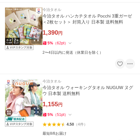
今治タオル
今治タオル ハンカチタオル Pocchi 3重ガーゼ
＜2枚セット＞ 封筒入り 日本製 送料無料
1,390
円
5
%
（
62
pt
）
2〜4日以内に発送（休業日を除く）
今治タオル
今治タオル ウォーキングタオル NUGUW ヌグ
ウ 日本製 送料無料
1,155
円
5
%
（
51
pt
）
4.50
（
4
件
）
最短8/8お届け