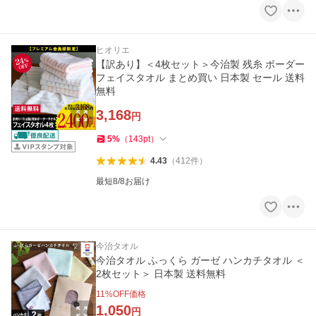
ヒオリエ
【訳あり】＜4枚セット＞今治製 残糸 ボーダー
フェイスタオル まとめ買い 日本製 セール 送料
無料
3,168
円
5
%
（
143
pt
）
4.43
（
412
件
）
最短8/8お届け
今治タオル
今治タオル ふっくら ガーゼ ハンカチタオル ＜
2枚セット＞ 日本製 送料無料
11
%OFF価格
1,050
円