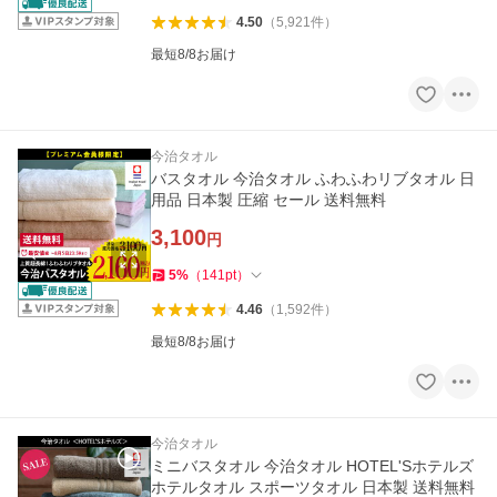
4.50
（
5,921
件
）
最短8/8お届け
今治タオル
バスタオル 今治タオル ふわふわリブタオル 日
用品 日本製 圧縮 セール 送料無料
3,100
円
5
%
（
141
pt
）
4.46
（
1,592
件
）
最短8/8お届け
今治タオル
ミニバスタオル 今治タオル HOTEL'Sホテルズ
ホテルタオル スポーツタオル 日本製 送料無料