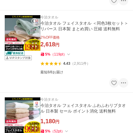
今治タオル
今治タオル フェイスタオル ＜同色3枚セット＞
リバース 日本製 まとめ買い 圧縮 送料無料
2
%OFF価格
2,618
円
5
%
（
119
pt
）
4.43
（
2,911
件
）
最短8/8お届け
今治タオル
今治タオル フェイスタオル ふわふわリブタオ
ル 日本製 セール ポイント消化 送料無料
1,180
円
5
%
（
52
pt
）