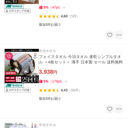
5
%
（
47
pt
）
4.60
（
5
件
）
最短8/8お届け
今治タオル
フェイスタオル 今治タオル 速乾シンプルタオ
ル ＜4枚セット＞ 薄手 日本製 セール 送料無料
3,938
円
5
%
（
179
pt
）
4.43
（
56
件
）
最短8/8お届け
今治タオル