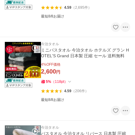
4.59
（
2,695
件
）
最短8/8お届け
今治タオル
ミニバスタオル 今治タオル ホテルズ グラン H
OTEL'S Grand 日本製 圧縮 セール 送料無料
4
%OFF価格
2,600
円
5
%
（
118
pt
）
4.59
（
206
件
）
最短8/8お届け
今治タオル
バスタオル 今治タオル リバース 日本製 圧縮