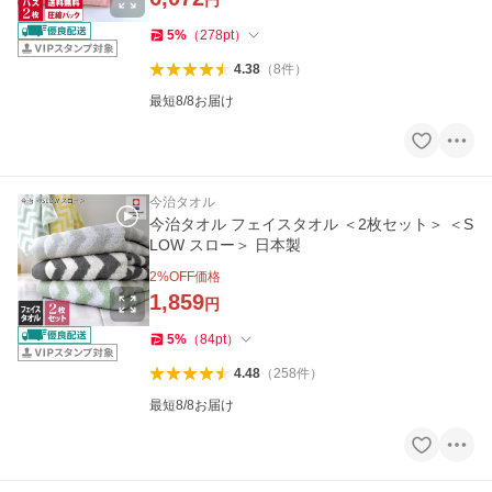
円
5
%
（
278
pt
）
4.38
（
8
件
）
最短8/8お届け
今治タオル
今治タオル フェイスタオル ＜2枚セット＞ ＜S
LOW スロー＞ 日本製
2
%OFF価格
1,859
円
5
%
（
84
pt
）
4.48
（
258
件
）
最短8/8お届け