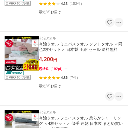
4.13
（
153
件
）
最短8/8お届け
今治タオル
今治タオル ミニバスタオル ソフトタオル ＜同
色2枚セット＞ 日本製 圧縮 セール 送料無料
4,200
円
5
%
（
192
pt
）
4.86
（
7
件
）
最短8/8お届け
今治タオル
今治タオル フェイスタオル 柔らかシャーリン
グ ＜4枚セット＞ 薄手 速乾 日本製 まとめ買い