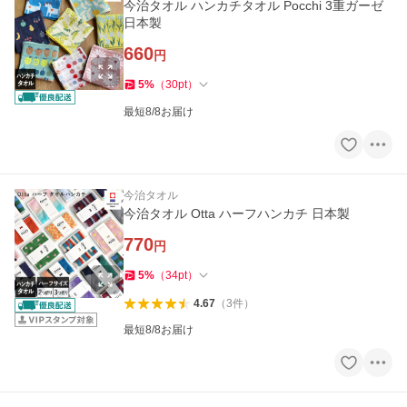
今治タオル ハンカチタオル Pocchi 3重ガーゼ
日本製
660
円
5
%
（
30
pt
）
最短8/8お届け
今治タオル
今治タオル Otta ハーフハンカチ 日本製
770
円
5
%
（
34
pt
）
4.67
（
3
件
）
最短8/8お届け