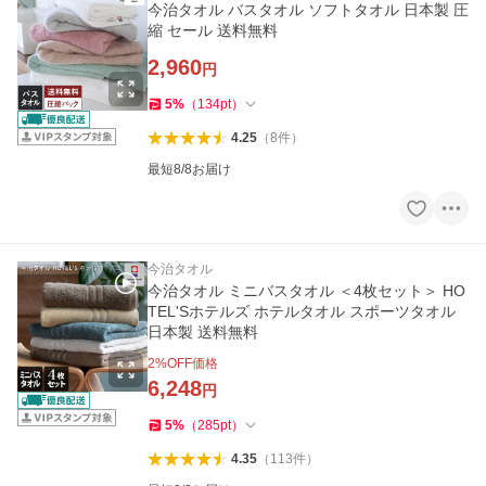
今治タオル バスタオル ソフトタオル 日本製 圧
縮 セール 送料無料
2,960
円
5
%
（
134
pt
）
4.25
（
8
件
）
最短8/8お届け
今治タオル
今治タオル ミニバスタオル ＜4枚セット＞ HO
TEL'Sホテルズ ホテルタオル スポーツタオル
日本製 送料無料
2
%OFF価格
6,248
円
5
%
（
285
pt
）
4.35
（
113
件
）