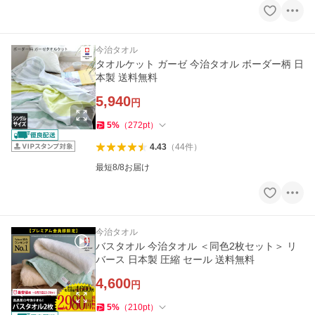
今治タオル
タオルケット ガーゼ 今治タオル ボーダー柄 日
本製 送料無料
5,940
円
5
%
（
272
pt
）
4.43
（
44
件
）
最短8/8お届け
今治タオル
バスタオル 今治タオル ＜同色2枚セット＞ リ
バース 日本製 圧縮 セール 送料無料
4,600
円
5
%
（
210
pt
）