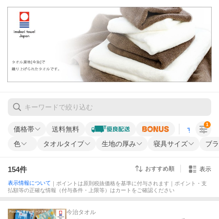
1
価格帯
送料無料
すべての条
色
タオルタイプ
生地の厚み
寝具サイズ
ブラ
154
件
おすすめ順
表示
表示情報について
｜ポイントは原則税抜価格を基準に付与されます｜ポイント・支
払額等の正確な情報（付与条件・上限等）はカートをご確認ください
今治タオル