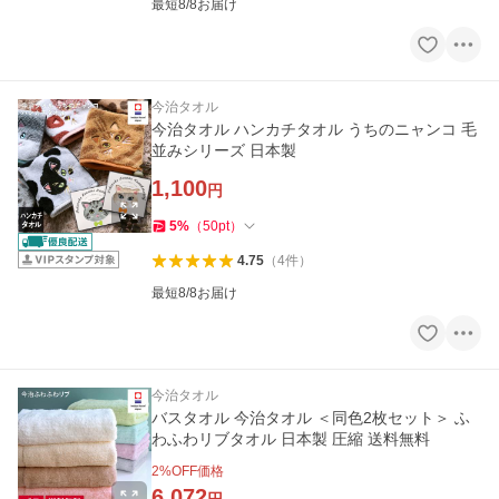
最短8/8お届け
今治タオル
今治タオル ハンカチタオル うちのニャンコ 毛
並みシリーズ 日本製
1,100
円
5
%
（
50
pt
）
4.75
（
4
件
）
最短8/8お届け
今治タオル
バスタオル 今治タオル ＜同色2枚セット＞ ふ
わふわリブタオル 日本製 圧縮 送料無料
2
%OFF価格
6,072