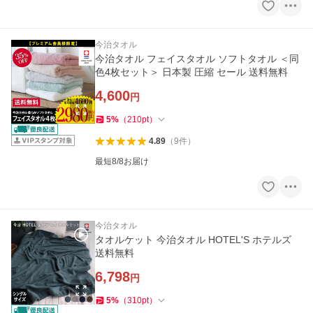
今治タオル
今治タオル フェイスタオル ソフトタオル ＜同
色4枚セット＞ 日本製 圧縮 セール 送料無料
4,600
円
5
%
（
210
pt
）
4.89
（
9
件
）
最短8/8お届け
今治タオル
タオルケット 今治タオル HOTEL'S ホテルズ
送料無料
6,798
円
5
%
（
310
pt
）