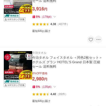
セール 送料無料
3,916
円
5
%
（
178
pt
）
4.38
（
407
件
）
最短8/8お届け
今治タオル
今治タオル フェイスタオル ＜同色2枚セット＞
ホテルズ グラン HOTEL'S Grand 日本製 圧縮
セール 送料無料
8
%OFF価格
2,980
円
5
%
（
135
pt
）
4.40
（
99
件
）
最短8/8お届け