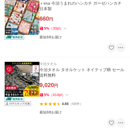
＋ima 今治うまれのハンカチ ガーゼハンカチ
日本製
660
円
5
%
（
30
pt
）
最短8/8お届け
今治タオル
今治タオル タオルケット ネイティブ柄 セール
送料無料
9,020
円
5
%
（
414
pt
）
4.66
（
68
件
）
最短8/8お届け