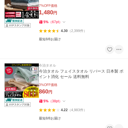
7
%OFF価格
1,480
円
5
%
（
67
pt
）
4.30
（
2,399
件
）
最短8/8お届け
今治タオル
今治タオル フェイスタオル リバース 日本製 ポ
イント消化 セール 送料無料
3
%OFF価格
860
円
5
%
（
38
pt
）
4.22
（
4,983
件
）
最短8/8お届け