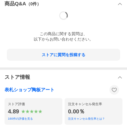
土と釉薬が織りなす焼き物特有の発色と高温を経て生み出される
商品Q&A
（
0
件）
輝きと力強い素材感。
紙や布や木などに描いたものとは一味違った感情を揺さぶるも
の、感動が伝われば幸いです。
この
商品
に関する質問は、
以下からお問い合わせください。
ストアに質問を投稿する
ストア情報
表札ショップ陶板アート
ストア評価
注文キャンセル発生率
4.89
0.00％
160
件の評価を見る
注文キャンセル発生率とは？