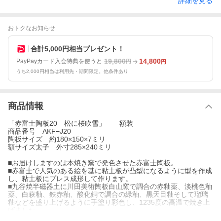
詳細を見る
おトクなお知らせ
合計5,000円相当プレゼント！
19,800
14,800
PayPayカード入会特典を使うと
円
円
うち2,000円相当は利用先・期間限定。他条件あり
商品情報
「赤富士陶板20 松に桜吹雪」 額装
商品番号 AKF−J20
陶板サイズ 約180×150×7ミリ
額サイズ太子 外寸285×240ミリ
■お届けしますのは本焼き窯で発色させた赤富士陶板。
■赤富士で人気のある絵を基に粘土板が凸型になるように型を作成
し、粘土板にプレス成形して作ります。
■九谷焼半磁器土に川田美術陶板白山窯で調合の赤釉薬、淡桃色釉
薬、白萩釉、鉄赤釉、酸化銅で調合の緑釉、黒天目釉そして瑠璃
釉などを盛り上げるように手塗り彩色し、1235度の高温で焼き上
げました。
■白山窯 川田美術陶板では運気を盛り上げるといわれる大変縁起