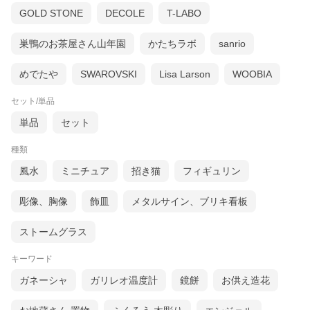
GOLD STONE
DECOLE
T-LABO
巣鴨のお茶屋さん山年園
かたちラボ
sanrio
めでたや
SWAROVSKI
Lisa Larson
WOOBIA
セット/単品
単品
セット
種類
風水
ミニチュア
招き猫
フィギュリン
彫像、胸像
飾皿
メタルサイン、ブリキ看板
ストームグラス
キーワード
ガネーシャ
ガリレオ温度計
鏡餅
お供え造花