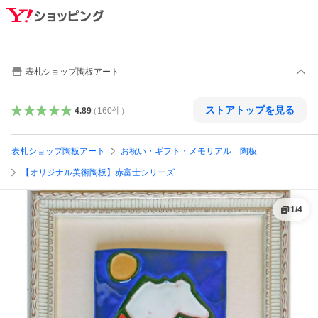
表札ショップ陶板アート
ストアトップを見る
4.89
（
160
件
）
表札ショップ陶板アート
お祝い・ギフト・メモリアル 陶板
【オリジナル美術陶板】赤富士シリーズ
1
/
4