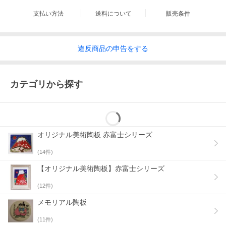
支払い方法
送料について
販売条件
違反
商品の
申告をする
カテゴリから探す
オリジナル美術陶板 赤富士シリーズ
(
14
件)
【オリジナル美術陶板】赤富士シリーズ
(
12
件)
メモリアル陶板
(
11
件)