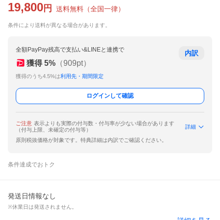
19,800
円
送料無料
（
全国一律
）
条件により送料が異なる場合があります。
全額PayPay残高で支払い&LINEと連携で
内訳
獲得
5
%
（
909
pt）
獲得のうち4.5%は
利用先・期間限定
ログインして確認
ご注意
表示よりも実際の付与数・付与率が少ない場合があります
詳細
（付与上限、未確定の付与等）
原則税抜価格が対象です。特典詳細は内訳でご確認ください。
条件達成でおトク
発送日情報なし
※休業日は発送されません。