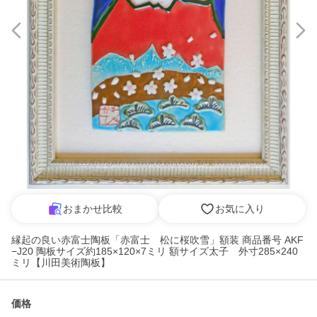
おまかせ比較
お気に入り
縁起の良い赤富士陶板「赤富士 松に桜吹雪」額装 商品番号 AKF
−J20 陶板サイズ約185×120×7ミリ 額サイズ太子 外寸285×240
ミリ【川田美術陶板】
価格