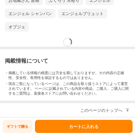
お地蔵さん 置物
ふくろう 木彫り
エンジェル
エンジェル シャンパン
エンジェルブリュット
オブジェ
掲載情報について
・掲載している情報の精度には万全を期しておりますが、その内容の正確
性、安全性、有用性を保証するものではありません。
・現在ご覧になっているページは、この
商品
を取り扱うストアによって運営
されています。 ページに記載されている内容
や商品、ご購入
、ご購入に関
するご質問は、直接各ストアにお問い合わせください。
このページのトップへ
カートに入れる
ギフトで
贈る