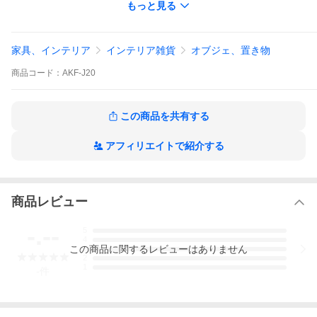
もっと見る
のよい赤富士を、半永久に色褪せしない本窯焼成陶板の鮮烈な赤
で焼き上げてお届けいたします。
■新築祝い・お誕生祝い・ご開店・・ご結婚・ご入学などの贈り物
にも最適です。
家具、インテリア
インテリア雑貨
オブジェ、置き物
赤富士 17桜満開
春爛漫 桜の花舞う赤富士です。
商品
コード：
AKF-J20
美しい光景に接するとき私たちは大変ありがたい気持ちになり、
とても幸せな感情に包まれます。
自然の織り成す神秘的な美しさを目の当たりにするとき、きっと
この商品を共有する
いいことがある、頑張ろうと、前向きな気持ちになれます。
滅多に見ることができないため、赤富士を見るチャンスに恵まれ
た人は、災厄から免れたり、商売繁盛など願いが叶うという気持
アフィリエイトで紹介する
ちになります。
そんな日本の象徴する名山の赤富士の絵画は、大変縁起がいいと
され、新築、結婚祝など、各種お祝いやお土産にも多く用いられ
るようになりました。
ぜひ一家に一枚、飾るのはいかがでしょうか？
商品レビュー
赤富士は、さらに、風水でも、東から東南に赤いインテリアを置
くと縁起がいい、仕事が忙しくなる、悪縁が切れるなどと言わ
-.--
5
れ、室内に赤富士を飾る人も多くいらっしゃるようです。
4
また、妊婦さんが陣痛中に赤富士（赤色で太陽入り）を描き、そ
この
商品
に関するレビューはありません
3
の絵を子供を望む人に贈り、寝室の北側に飾ると子宝に恵まれる
2
というジンクスもあります。
1
-
件
そんな大変縁起が良いと言われている赤富士を川田美術陶板では
陶板で焼き上げてお届けいたします。
1235度の高温のエネルギーを経て出てきた陶板には、それ自体の
放つ不思議な美しさと力強さがあります。