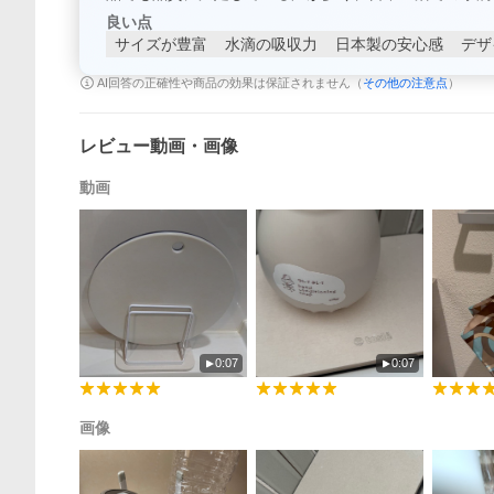
良い点
サイズが豊富
水滴の吸収力
日本製の安心感
デザ
AI回答の正確性や商品の効果は保証されません（
その他の注意点
）
レビュー動画・画像
動画
0:07
0:07
画像