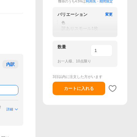
獲得のうち4.5%は
利用先・期間限定
バリエーション
変更
色
訳ありスモール1枚
数量
お一人様、10点限り
内訳
3日以内に注文した方がいます
カートに入れる
付
詳細