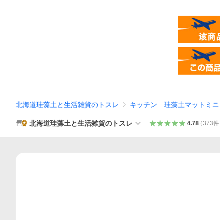
北海道珪藻土と生活雑貨のトスレ
キッチン 珪藻土マットミニ
北海道珪藻土と生活雑貨のトスレ
4.78
（
373
件