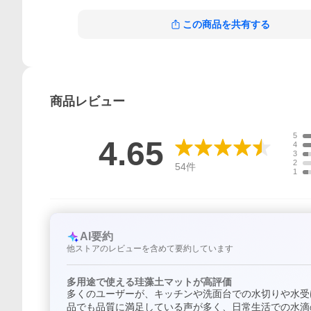
この商品を共有する
商品
レビュー
5
4.65
4
3
2
54
件
1
AI要約
他ストアのレビューを含めて要約しています
多用途で使える珪藻土マットが高評価
多くのユーザーが、キッチンや洗面台での水切りや水受
品でも品質に満足している声が多く、日常生活での水滴