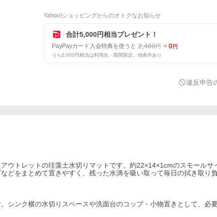
Yahoo!ショッピングからのオトクなお知らせ
合計5,000円相当プレゼント！
2,400
0
PayPayカード入会特典を使うと
円
円
うち2,000円相当は利用先・期間限定。他条件あり
違反申告
ウトレットの珪藻土水切りマットです。約22×14×1cmのスモールサ
プなどをまとめて置きやすく、残った水滴を吸い取って毎日の拭き取り
す。シンク横の水切りスペースや洗面台のコップ・小物置きとして、必