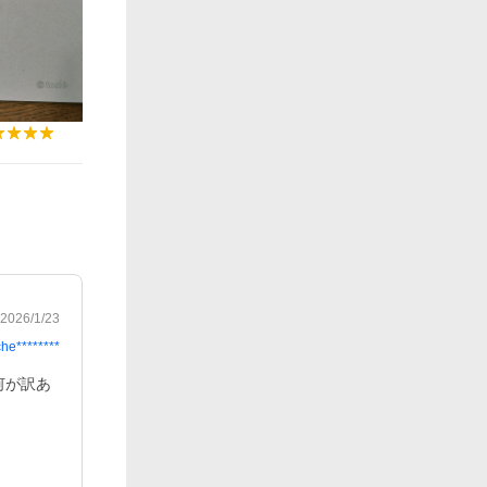
2026/1/23
che********
何が訳あ