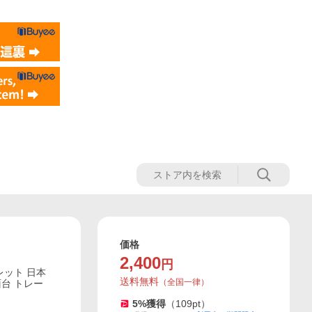
価格
2,400
円
レット 日本
送料無料
（
全国一律
）
面台 トレー
5
%獲得
（
109
pt）