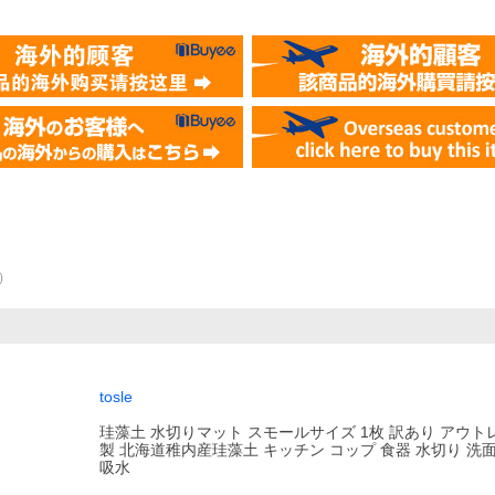
）
tosle
珪藻土 水切りマット スモールサイズ 1枚 訳あり アウト
製 北海道稚内産珪藻土 キッチン コップ 食器 水切り 洗
吸水