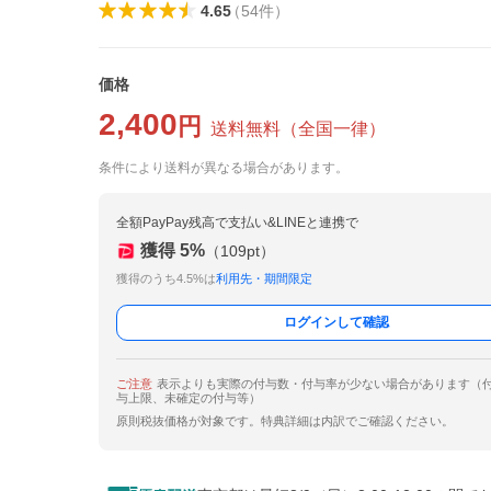
4.65
（
54
件
）
価格
2,400
円
送料無料
（
全国一律
）
条件により送料が異なる場合があります。
全額PayPay残高で支払い&LINEと連携で
獲得
5
%
（
109
pt）
獲得のうち4.5%は
利用先・期間限定
ログインして確認
ご注意
表示よりも実際の付与数・付与率が少ない場合があります（
与上限、未確定の付与等）
原則税抜価格が対象です。特典詳細は内訳でご確認ください。