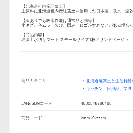
【北海道稚内産珪藻土】
主原料に北海道稚内産珪藻土を使用した日本製。吸水・速
【訳ありでも吸水性能は通常品と同等】
小キズ、色ムラ、欠け、凹み、ロゴかすれなどがある場合
【商品内容】
珪藻土水切りマット スモールサイズ1枚／サンドベージュ
商品
カテゴリ
北海道珪藻土と生活雑貨
キッチン、日用品、文具
JAN/ISBNコード
4580548780498
商品
コード
kmm10-zzsm