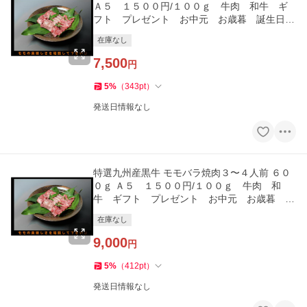
Ａ５ １５００円/１００ｇ 牛肉 和牛 ギ
フト プレゼント お中元 お歳暮 誕生日
自分にご褒美
在庫なし
7,500
円
5
%
（
343
pt
）
発送日情報なし
特選九州産黒牛 モモバラ焼肉３〜４人前 ６０
０ｇ Ａ５ １５００円/１００ｇ 牛肉 和
牛 ギフト プレゼント お中元 お歳暮 誕
生日 自分にご褒美
在庫なし
9,000
円
5
%
（
412
pt
）
発送日情報なし