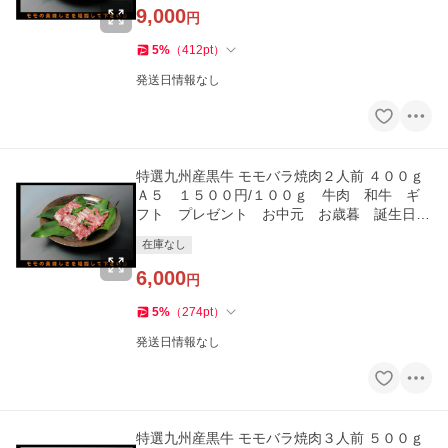
ご褒美
9,000
円
5
%
（
412
pt
）
発送日情報なし
特選九州産黒牛 モモバラ焼肉２人前 ４００ｇ
Ａ５ １５００円/１００ｇ 牛肉 和牛 ギ
フト プレゼント お中元 お歳暮 誕生日
自分にご褒美
在庫なし
6,000
円
5
%
（
274
pt
）
発送日情報なし
特選九州産黒牛 モモバラ焼肉３人前 ５００ｇ