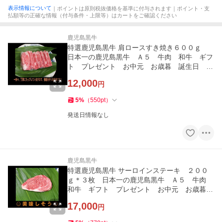
表示情報について
｜ポイントは原則税抜価格を基準に付与されます｜ポイント・支
払額等の正確な情報（付与条件・上限等）はカートをご確認ください
鹿児島黒牛
特選鹿児島黒牛 肩ロースすき焼き６００ｇ
日本一の鹿児島黒牛 Ａ５ 牛肉 和牛 ギフ
ト プレゼント お中元 お歳暮 誕生日 自
分にご褒美
12,000
円
5
%
（
550
pt
）
発送日情報なし
鹿児島黒牛
特選鹿児島黒牛 サーロインステーキ ２００
ｇ＊３枚 日本一の鹿児島黒牛 Ａ５ 牛肉
和牛 ギフト プレゼント お中元 お歳暮
誕生日 自分にご褒美
17,000
円