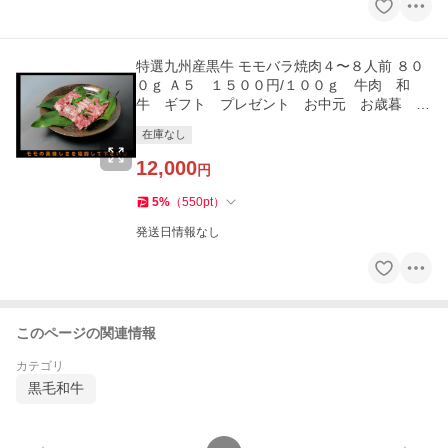
特選九州産黒牛 モモバラ焼肉４〜８人前 ８０
０ｇ Ａ５ １５００円/１００ｇ 牛肉 和
牛 ギフト プレゼント お中元 お歳暮 誕
生日 自分にご褒美
在庫なし
12,000
円
5
%
（
550
pt
）
発送日情報なし
このページの関連情報
カテゴリ
黒毛和牛