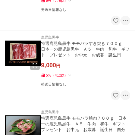
5
%
（
779
pt
）
発送日情報なし
鹿児島黒牛
特選鹿児島黒牛 モモバラすき焼き７００ｇ
日本一の鹿児島黒牛 Ａ５ 牛肉 和牛 ギフ
ト プレゼント お中元 お歳暮 誕生日 自
分にご褒美
9,000
円
5
%
（
412
pt
）
発送日情報なし
鹿児島黒牛
特選鹿児島黒牛 モモバラ焼肉７００ｇ 日本
一の鹿児島黒牛 Ａ５ 牛肉 和牛 ギフト
プレゼント お中元 お歳暮 誕生日 自分に