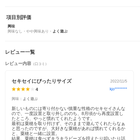
項目別評価
興味
興味なし
・
やや興味あり
・
よく遊ぶ
レビュー一覧
レビュー内容
（口コミ）
セキセイにぴったりサイズ
2022/11/5
4
kjo********
興味
：
よく遊ぶ
新しいものには寄り付かない慎重な性格のセキセイさんな
ので、一度設置と取り外しののち、8月頃から再度設置し
たところ、やっと慣れてくれたようです。

最初は粟穂を取り付けず、そのままで遊んでくれたらなぁ
と思ったのですが、大好きな粟穂があれば慣れてくれるか
と、粟穂と一緒に設置。

結果、粟穂は食べずキラキラビーズを咥えたり叩いたり話