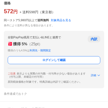
価格
572
円
+ 送料
598
円
（
東京都
）
同一ストア5,980円以上で
送料無料
対象商品を見る
条件により送料が異なる場合があります。
全額PayPay残高で支払い&LINEと連携で
内訳
獲得
5
%
（
25
pt）
獲得のうち4.5%は
利用先・期間限定
ログインして確認
ご注意
表示よりも実際の付与数・付与率が少ない場合があります
詳細
（付与上限、未確定の付与等）
原則税抜価格が対象です。特典詳細は内訳でご確認ください。
条件達成でおトク