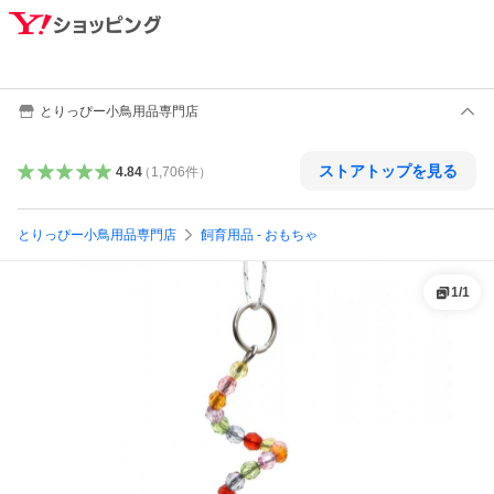
とりっぴー小鳥用品専門店
ストアトップを見る
4.84
（
1,706
件
）
とりっぴー小鳥用品専門店
飼育用品 - おもちゃ
1
/
1