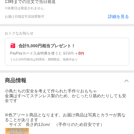
13時までの注文で当日発送
※休業日は発送されません。
詳細を見る
お届け日指定可
店頭受取可
おトクなお知らせ
合計5,000円相当プレゼント！
572
0
PayPayカード入会特典を使うと
円
円
うち2,000円相当は利用先・期間限定。他条件あり
商品情報
小鳥たちの安全を考えて作られた手作りおもちゃ
金属はすべてステンレス製のため、かじったり舐めたりしても安
全です
※色アソート商品となります。お届け商品は写真とカラーが異な
ることがあります
サイズ 長さ約12cm/ （手作りのため目安です）