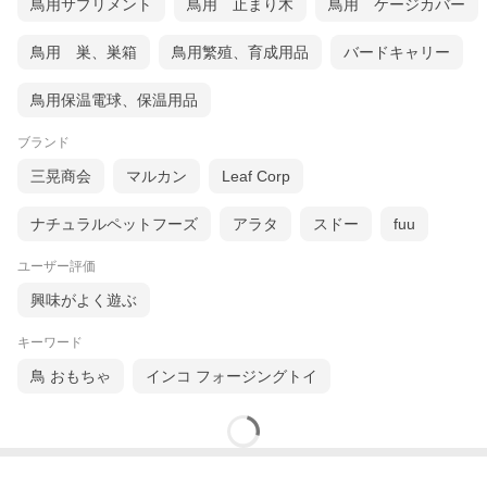
鳥用サプリメント
鳥用 止まり木
鳥用 ケージカバー
鳥用 巣、巣箱
鳥用繁殖、育成用品
バードキャリー
鳥用保温電球、保温用品
ブランド
三晃商会
マルカン
Leaf Corp
ナチュラルペットフーズ
アラタ
スドー
fuu
ユーザー評価
興味がよく遊ぶ
キーワード
鳥 おもちゃ
インコ フォージングトイ