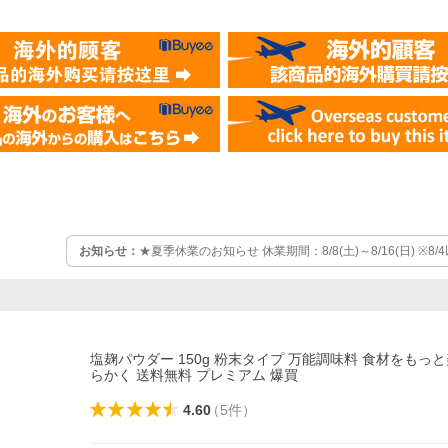
お知らせ：
★夏季休業のお知らせ 休業期間：8/8(土)～8/16(日) ※8/4以降のご注文は8/17以降の発送
となる場合がございます
塩麹パウダー 150g 粉末タイプ 万能調味料 食材をもっ
らかく 送料無料 プレミアム 爆買
4.60
（
5
件
）