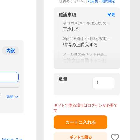
獲得のうち4.5%は
利用先・期間限定
確認事項
変更
ネコポス(メール便)のため同
梱・代引き・日時指定不可
了承した
※商品画像より価格が変動し
ている場合がございます。
納得の上購入する
内訳
メール便の為ギフト包装・
のし不可
ご注文は自動キャンセル
となります
数量
付
詳細
ギフトで贈る場合はログインが必要で
す
カートに入れる
ギフトで
贈る