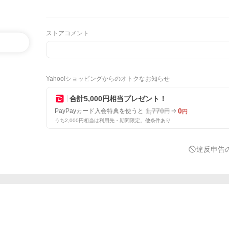
ストアコメント
Yahoo!ショッピングからのオトクなお知らせ
合計5,000円相当プレゼント！
1,770
0
PayPayカード入会特典を使うと
円
円
うち2,000円相当は利用先・期間限定。他条件あり
違反申告