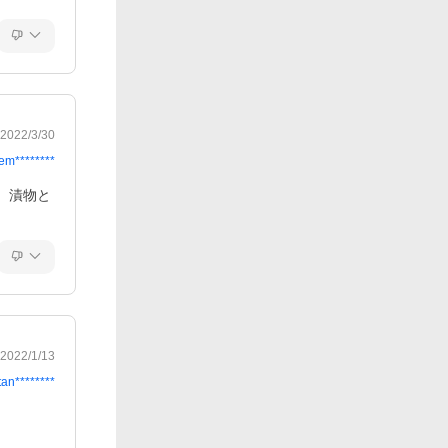
2022/3/30
em********
、漬物と
2022/1/13
tan********