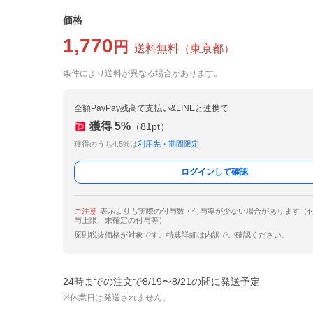
価格
1,770
円
送料無料
（
東京都
）
条件により送料が異なる場合があります。
全額PayPay残高で支払い&LINEと連携で
獲得
5
%
（
81
pt）
獲得のうち4.5%は
利用先・期間限定
ログインして確認
ご注意
表示よりも実際の付与数・付与率が少ない場合があります（
与上限、未確定の付与等）
原則税抜価格が対象です。特典詳細は内訳でご確認ください。
24時までの注文で8/19〜8/21の間に発送予定
※休業日は発送されません。