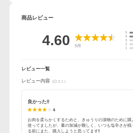
商品
レビュー
5
4.60
4
3
2
5
件
1
レビュー一覧
レビュー内容
（口コミ）
良かった‼️
4
お肉を柔らかくするためと、きゅうりの漬物のために購
使ってましたが、量の加減が難しく、いつも塩辛さが残
る前にまた、購入しようと思ってます❗