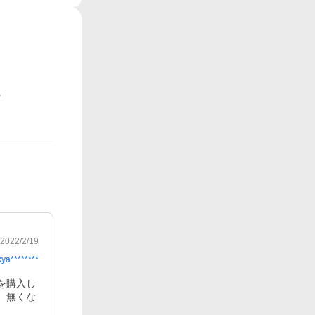
2022/2/19
kya********
を購入し
。無くな