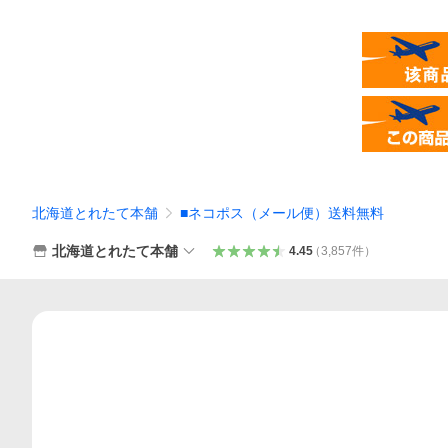
北海道とれたて本舗
■ネコポス（メール便）送料無料
北海道とれたて本舗
4.45
（
3,857
件
）