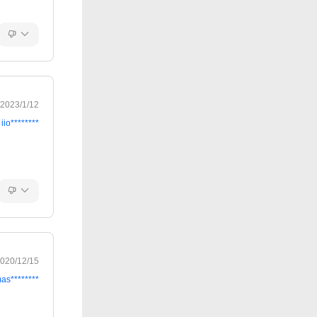
2023/1/12
iio********
020/12/15
as********