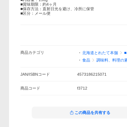
■賞味期限：約4ヶ月
■保存方法：直射日光を避け、冷所に保管
■区分：メール便
商品
カテゴリ
北海道とれたて本舗
食品
調味料、料理の
JAN/ISBNコード
4573186215071
商品
コード
f3712
この商品を共有する