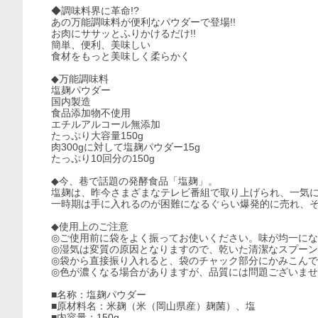
◆調味料界に革命!?
あの万能調味料が便利なパウダーで登場!!
お肉にササッとふりかけるだけ!!
簡単、便利、美味しい
食材をもっと美味しく柔らかく
◆万能調味料
塩麹パウダー
国内製造
食品添加物不使用
エチルアルコール無添加
たっぷり大容量150g
肉300gに対して塩麹パウダー15g
たっぷり10回分の150g
◆今、巷で話題の発酵食品「塩麹」。
塩麹は、昨今さまざまなテレビ番組で取り上げられ、一気
一時期は手に入れるのが困難になるぐらい爆発的に売れ、
◆使用上のご注意
◎ご使用前に袋をよく振ってお使いください。味が均一に
◎湿気は変質の原因となりますので、乾いた清潔なスプー
◎袋から直接振り入れると、袋のチャック部分にかみこん
◎色が濃くなる場合がありますが、品質には問題ございま
■名称：塩麹パウダー
■原材料名：米麹（米（岡山県産）麹菌）、塩
■内容量：150g