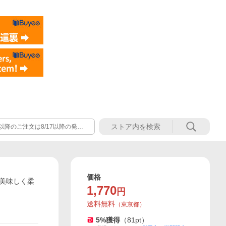
価格
と美味しく柔
1,770
円
送料無料
（
東京都
）
5
%獲得
（
81
pt）