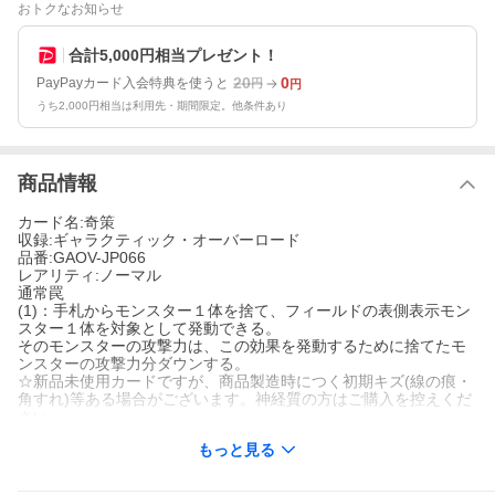
おトクなお知らせ
合計5,000円相当プレゼント！
20
0
PayPayカード入会特典を使うと
円
円
うち2,000円相当は利用先・期間限定。他条件あり
商品情報
カード名:奇策
収録:ギャラクティック・オーバーロード
品番:GAOV-JP066
レアリティ:ノーマル
通常罠
(1)：手札からモンスター１体を捨て、フィールドの表側表示モン
スター１体を対象として発動できる。
そのモンスターの攻撃力は、この効果を発動するために捨てたモ
ンスターの攻撃力分ダウンする。
☆新品未使用カードですが、商品製造時につく初期キズ(線の痕・
角すれ)等ある場合がございます。神経質の方はご購入を控えくだ
さい。
もっと見る