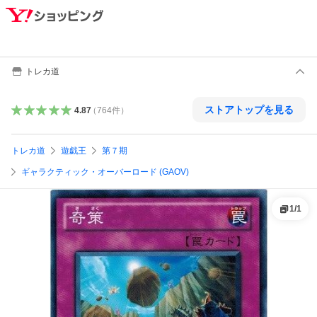
トレカ道
ストアトップを見る
4.87
（
764
件
）
トレカ道
遊戯王
第７期
ギャラクティック・オーバーロード (GAOV)
1
/
1