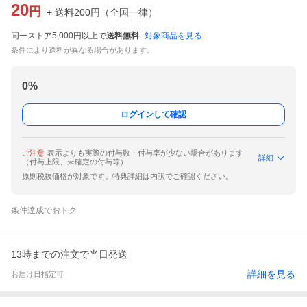
20
円
+ 送料
200
円
（
全国一律
）
同一ストア5,000円以上で
送料無料
対象商品を見る
条件により送料が異なる場合があります。
0
%
ログインして確認
ご注意
表示よりも実際の付与数・付与率が少ない場合があります
詳細
（付与上限、未確定の付与等）
原則税抜価格が対象です。特典詳細は内訳でご確認ください。
条件達成でおトク
13時までの注文で当日発送
詳細を見る
お届け日指定可