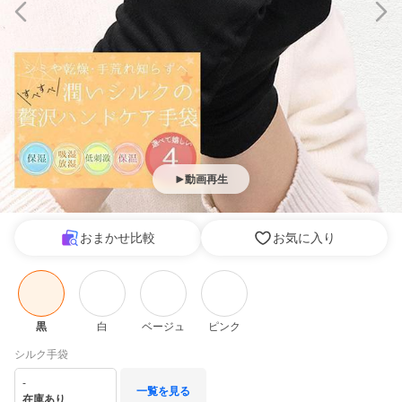
動画再生
おまかせ比較
お気に入り
黒
白
ベージュ
ピンク
シルク手袋
-
一覧を見る
在庫あり