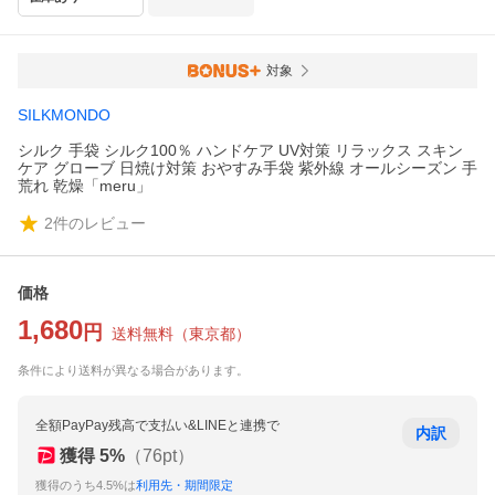
対象
SILKMONDO
シルク 手袋 シルク100％ ハンドケア UV対策 リラックス スキン
ケア グローブ 日焼け対策 おやすみ手袋 紫外線 オールシーズン 手
荒れ 乾燥「meru」
2
件のレビュー
価格
1,680
円
送料無料
（
東京都
）
条件により送料が異なる場合があります。
全額PayPay残高で支払い&LINEと連携で
内訳
獲得
5
%
（
76
pt）
獲得のうち4.5%は
利用先・期間限定