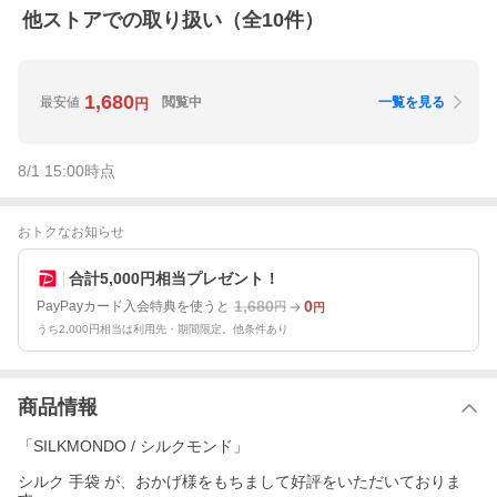
他ストアでの取り扱い（全
10
件）
1,680
最安値
閲覧中
一覧を見る
円
8/1 15:00
時点
おトクなお知らせ
合計5,000円相当プレゼント！
1,680
0
PayPayカード入会特典を使うと
円
円
うち2,000円相当は利用先・期間限定。他条件あり
商品情報
「SILKMONDO / シルクモンド」
シルク 手袋 が、おかげ様をもちまして好評をいただいておりま