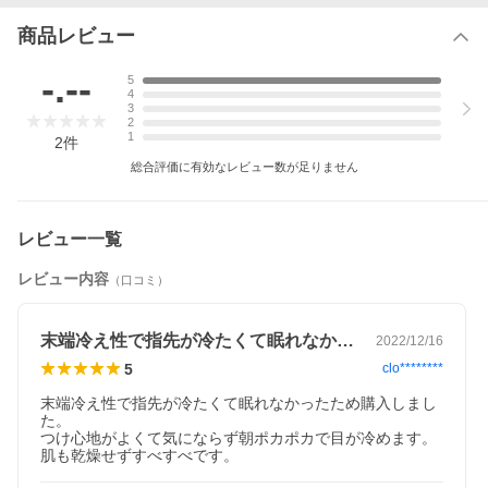
商品レビュー
-.--
5
4
3
2
1
2
件
総合評価に有効なレビュー数が足りません
レビュー一覧
レビュー内容
（口コミ）
末端冷え性で指先が冷たくて眠れなかった…
2022/12/16
5
clo********
末端冷え性で指先が冷たくて眠れなかったため購入しまし
た。

つけ心地がよくて気にならず朝ポカポカで目が冷めます。

肌も乾燥せずすべすべです。