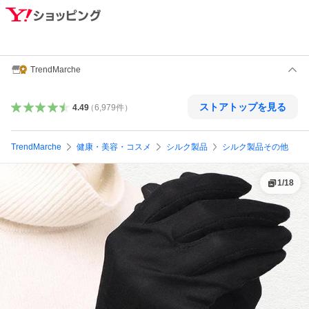
TrendMarche
ストアトップを見る
4.49
（
6,979
件
）
TrendMarche
健康・美容・コスメ
シルク製品
シルク製品その他
1
/
18