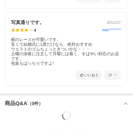
写真通りです。
2011/2/7
4
mas********
裾のレースが可愛いです。

安くて結婚式に1度だけなら、絶対おすすめ

ウエストのゴムちょっときついかな・・・

土曜の深夜に注文して月曜には着く、すばやい対応のお店
です。

包装もばっちりですよ!
いいね
1
商品Q&A
（
0
件）