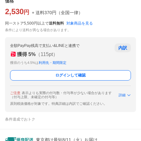
価格
2,530
円
+ 送料
370
円
（
全国一律
）
同一ストア5,500円以上で
送料無料
対象商品を見る
条件により送料が異なる場合があります。
全額PayPay残高で支払い&LINEと連携で
内訳
獲得
5
%
（
115
pt）
獲得のうち4.5%は
利用先・期間限定
ログインして確認
ご注意
表示よりも実際の付与数・付与率が少ない場合があります
詳細
（付与上限、未確定の付与等）
原則税抜価格が対象です。特典詳細は内訳でご確認ください。
条件達成でおトク
東京都は最短8/11（火）お届け