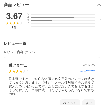
商品レビュー
3.67
5
4
3
2
1
3
件
レビュー一覧
レビュー内容
（口コミ）
透けます…
2011/5/29
4
man********
日本製ですが、中に白など薄い色身意外のパンティは透け
てしまうと思います。ですが、メール便対応で子の値段で
買えたのは良かったです。あと丈が短いので普段でも使え
そうです。だって結婚式一日だけじゃもったいないですも
のね。
いいね
0