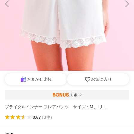
おまかせ比較
お気に入り
対象
ブライダルインナー フレアパンツ サイズ：M、L,LL
3.67
（
3
件
）