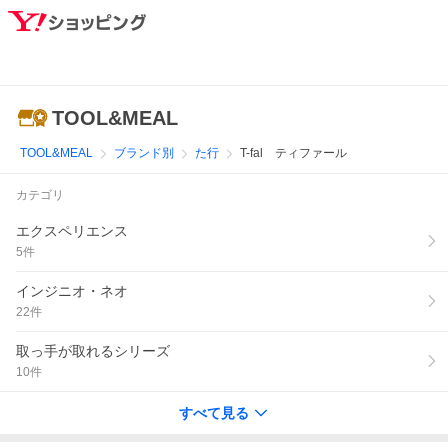
TOOL&MEAL
TOOL&MEAL
ブランド別
た行
T-fal ティファール
カテゴリ
エクスペリエンス
5
件
インジニオ・ネオ
22
件
取っ手が取れるシリーズ
10
件
すべて見る