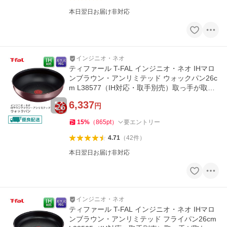
本日翌日お届け非対応
インジニオ・ネオ
ティファール T-FAL インジニオ・ネオ IHマロ
ンブラウン・アンリミテッド ウォックパン26c
m L38577（IH対応・取手別売）取っ手が取れ
る 取っ手の取れる
6,337
円
15
%
（
865
pt
）
要エントリー
4.71
（
42
件
）
本日翌日お届け非対応
インジニオ・ネオ
ティファール T-FAL インジニオ・ネオ IHマロ
ンブラウン・アンリミテッド フライパン26cm