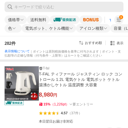
1
価格帯
送料無料
すべての条
色
電気ポット、ケトル機能
アイロン種類
容量（
282
件
おすすめ順
表示
表示情報について
｜ポイントは原則税抜価格を基準に付与されます｜ポイント・支
払額等の正確な情報（付与条件・上限等）はカートをご確認ください
T-fal
T-FAL ティファール ジャスティン ロック コン
トロール 1.2L 電気ケトル 電気ポット ケトル
湯沸かしケトル 温度調整 大容量
8,980
円
15
%
（
1,226
pt
）
要エントリー
4.57
（
37
件
）
本日翌日お届け非対応