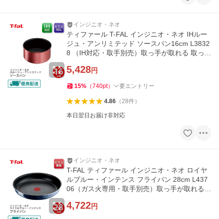
インジニオ・ネオ
ティファール T-FAL インジニオ・ネオ IHルー
ジュ・アンリミテッド ソースパン16cm L3832
8 （IH対応・取手別売）取っ手が取れる 取っ手
の取れる 片手鍋
5,428
円
15
%
（
740
pt
）
要エントリー
4.86
（
28
件
）
本日翌日お届け非対応
インジニオ・ネオ
T-FAL ティファール インジニオ・ネオ ロイヤ
ルブルー・インテンス フライパン 28cm L437
06（ガス火専用・取手別売）取っ手が取れる
取っ手の取れる
4,722
円