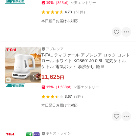
10
%
（
353
pt
）
要エントリー
4.73
（
51
件
）
本日翌日お届け非対応
アプレシア
T-FAL ティファール アプレシア ロック コント
ロール ホワイト KO8601J0 0.8L 電気ケトル
ケトル 電気ポット 湯沸かし 軽量
11,625
円
15
%
（
1,588
pt
）
要エントリー
3.67
（
3
件
）
本日翌日お届け非対応
キャストライン