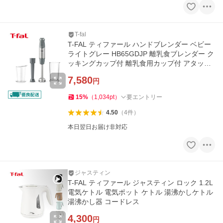
T-fal
T-FAL ティファール ハンドブレンダー ベビー
ライトグレー HB65GDJP 離乳食ブレンダー ク
ッキングカップ付 離乳食用カップ付 アタッチ
メント付
7,580
円
15
%
（
1,034
pt
）
要エントリー
4.50
（
4
件
）
本日翌日お届け非対応
ジャスティン
T-FAL ティファール ジャスティン ロック 1.2L
電気ケトル 電気ポット ケトル 湯沸かしケトル
湯沸かし器 コードレス
4,300
円