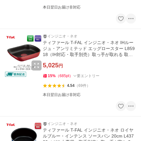
本日翌日お届け非対応
インジニオ・ネオ
ティファール T-FAL インジニオ・ネオ IHルー
ジュ・アンリミテッド エッグロースター L859
18（IH対応・取手別売）取っ手が取れる 取っ
手の取れる 卵焼き器
5,025
円
15
%
（
685
pt
）
要エントリー
4.54
（
69
件
）
本日翌日お届け非対応
インジニオ・ネオ
ティファール T-FAL インジニオ・ネオ ロイヤ
ルブルー・インテンス ソースパン 20cm L437