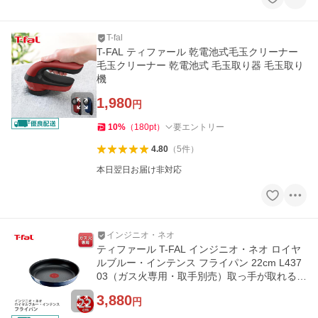
T-fal
T-FAL ティファール 乾電池式毛玉クリーナー
毛玉クリーナー 乾電池式 毛玉取り器 毛玉取り
機
1,980
円
10
%
（
180
pt
）
要エントリー
4.80
（
5
件
）
本日翌日お届け非対応
インジニオ・ネオ
ティファール T-FAL インジニオ・ネオ ロイヤ
ルブルー・インテンス フライパン 22cm L437
03（ガス火専用・取手別売）取っ手が取れる
取っ手の取れる フライパン
3,880
円