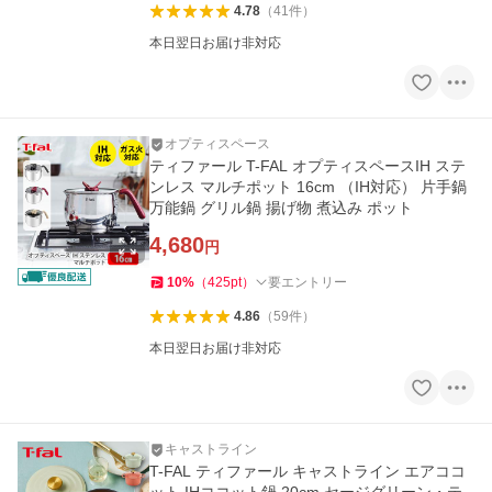
4.78
（
41
件
）
本日翌日お届け非対応
オプティスペース
ティファール T-FAL オプティスペースIH ステ
ンレス マルチポット 16cm （IH対応） 片手鍋
万能鍋 グリル鍋 揚げ物 煮込み ポット
4,680
円
10
%
（
425
pt
）
要エントリー
4.86
（
59
件
）
本日翌日お届け非対応
キャストライン
T-FAL ティファール キャストライン エアココ