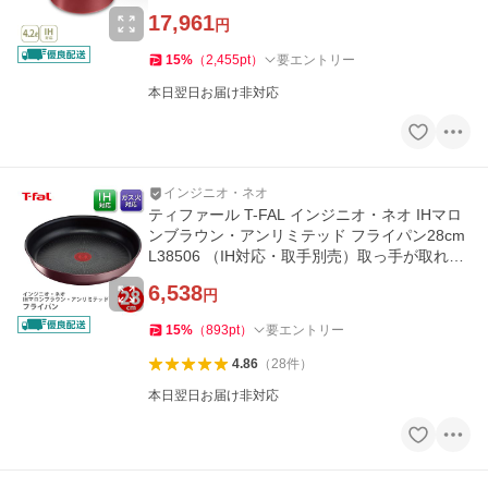
短料理
17,961
円
15
%
（
2,455
pt
）
要エントリー
本日翌日お届け非対応
インジニオ・ネオ
ティファール T-FAL インジニオ・ネオ IHマロ
ンブラウン・アンリミテッド フライパン28cm
L38506 （IH対応・取手別売）取っ手が取れる
取っ手の取れる
6,538
円
15
%
（
893
pt
）
要エントリー
4.86
（
28
件
）
本日翌日お届け非対応