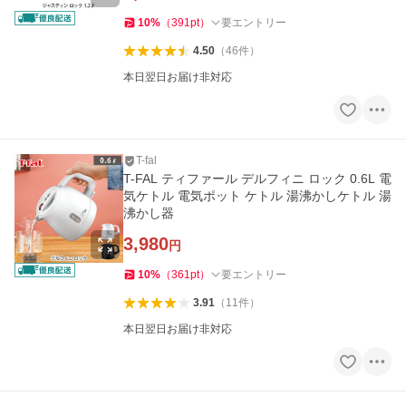
10
%
（
391
pt
）
要エントリー
4.50
（
46
件
）
本日翌日お届け非対応
T-fal
T-FAL ティファール デルフィニ ロック 0.6L 電
気ケトル 電気ポット ケトル 湯沸かしケトル 湯
沸かし器
3,980
円
10
%
（
361
pt
）
要エントリー
3.91
（
11
件
）
本日翌日お届け非対応