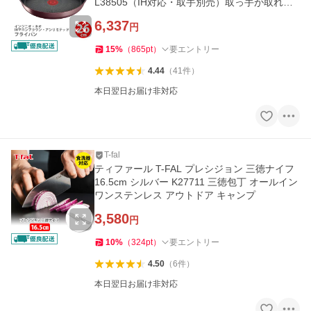
L38505（IH対応・取手別売）取っ手が取れる
取っ手の取れる フライパン
6,337
円
15
%
（
865
pt
）
要エントリー
4.44
（
41
件
）
本日翌日お届け非対応
T-fal
ティファール T-FAL プレシジョン 三徳ナイフ
16.5cm シルバー K27711 三徳包丁 オールイン
ワンステンレス アウトドア キャンプ
3,580
円
10
%
（
324
pt
）
要エントリー
4.50
（
6
件
）
本日翌日お届け非対応