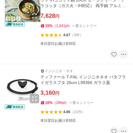
ット IHココット鍋 20cm セージグリーン・テ
ラコッタ（ガス火・IH対応） 両手鍋 アルミキ
ャスト チタンコーティング
7,628
円
15
%
（
1,041
pt
）
要エントリー
4.67
（
3
件
）
本日翌日お届け非対応
インジニオ・ネオ
ティファール T-FAL インジニオネオ バタフラ
イガラスブタ 26cm L99366 ガラス蓋
3,160
円
10
%
（
286
pt
）
要エントリー
4.86
（
21
件
）
本日翌日お届け非対応