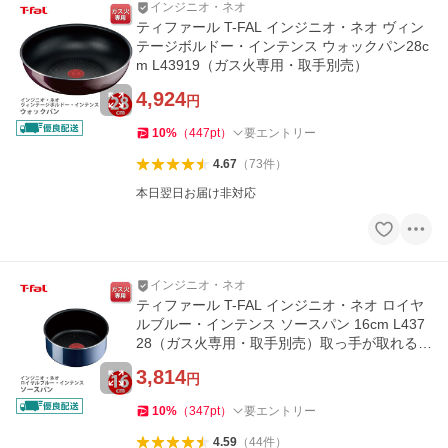
インジニオ・ネオ
ティファール T-FAL インジニオ・ネオ ヴィン
テージボルドー・インテンス ウォックパン28c
m L43919（ガス火専用・取手別売）
4,924
円
10
%
（
447
pt
）
要エントリー
4.67
（
73
件
）
本日翌日お届け非対応
インジニオ・ネオ
ティファール T-FAL インジニオ・ネオ ロイヤ
ルブルー・インテンス ソースパン 16cm L437
28（ガス火専用・取手別売）取っ手が取れる
取っ手の取れる 片手鍋
3,814
円
10
%
（
347
pt
）
要エントリー
4.59
（
44
件
）