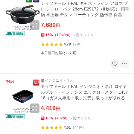
ティファール T-FAL キャストライン アロマ プ
ロ シャローパン 28cm E25172（IH対応） 両手
鍋 卓上鍋 チタン コーティング 熱伝導 保温性
アルミキャスト
7,680
円
15
%
（
1,049
pt
）
要エントリー
4.78
（
9
件
）
本日翌日お届け非対応
インジニオ・ネオ
ティファール T-FAL インジニオ・ネオ ロイヤ
ルブルー・インテンス エッグロースター L437
18（ガス火専用・取手別売）取っ手が取れる
取っ手の取れる 卵焼き器
4,419
円
10
%
（
402
pt
）
要エントリー
4.61
（
44
件
）