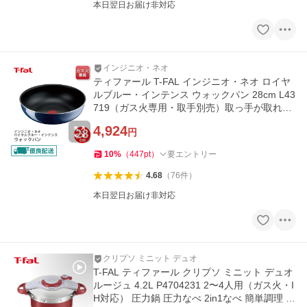
本日翌日お届け非対応
インジニオ・ネオ
ティファール T-FAL インジニオ・ネオ ロイヤ
ルブルー・インテンス ウォックパン 28cm L43
719（ガス火専用・取手別売）取っ手が取れる
取っ手の取れる
4,924
円
10
%
（
447
pt
）
要エントリー
4.68
（
76
件
）
本日翌日お届け非対応
クリプソ ミニット デュオ
T-FAL ティファール クリプソ ミニット デュオ
ルージュ 4.2L P4704231 2〜4人用（ガス火・I
H対応） 圧力鍋 圧力なべ 2in1なべ 簡単調理 時