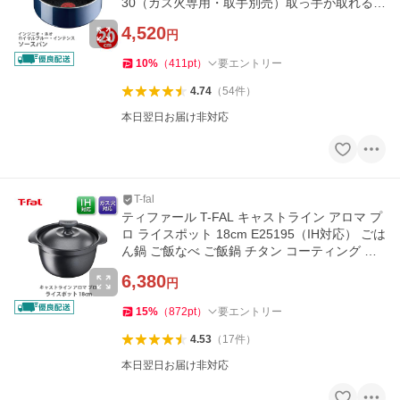
30（ガス火専用・取手別売）取っ手が取れる
取っ手の取れる 片手鍋
4,520
円
10
%
（
411
pt
）
要エントリー
4.74
（
54
件
）
本日翌日お届け非対応
T-fal
ティファール T-FAL キャストライン アロマ プ
ロ ライスポット 18cm E25195（IH対応） ごは
ん鍋 ご飯なべ ご飯鍋 チタン コーティング 熱
伝導 保温性
6,380
円
15
%
（
872
pt
）
要エントリー
4.53
（
17
件
）
本日翌日お届け非対応