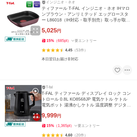
インジニオ・ネオ
ティファール T-FAL インジニオ・ネオ IHマロ
ンブラウン・アンリミテッド エッグロースタ
ー L86018（IH対応・取手別売）取っ手が取れ
る 取っ手の取れる 卵焼き器
5,025
円
15
%
（
685
pt
）
要エントリー
4.45
（
53
件
）
本日翌日お届け非対応
T-fal
T-FAL ティファール ディスプレイ ロック コン
トロール 0.8L KO8568JP 電気ケトル ケトル
電気ポット 湯沸かしケトル 温度調整 デジタル
ディスプレイ
9,999
円
15
%
（
1,365
pt
）
要エントリー
4.60
（
20
件
）