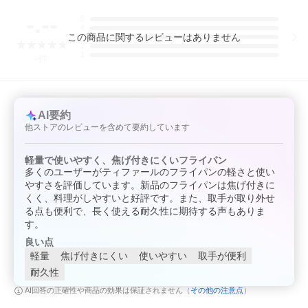
◆チタン・コーティング
-.--
5
耐久性が高く丈夫なチタン・コーティングで使い始めのこびりつ
4
きにくさが長持ちします。
この
商品
に関するレビューはありません
3
2
1
◆料理をもっとおいしくする「お知らせマーク」
-
件
・マークの模様が消えたら、予熱完了・適温の合図。
・食材を入れるベストタイミングが目で見て分かります。
AI要約
◆特許技術の取っ手でしっかりフィット
他ストアのレビューを含めて要約しています
・ティファール独自の技術「3点固定システム」で、抜群の安定
感。
軽量で使いやすく、焦げ付きにくいフライパン
多くのユーザーがティファールのフライパンの軽さと使い
・片手で簡単に着脱できるので、調理中の付け替えもスピーディ
やすさを評価しています。新品のフライパンは焦げ付きに
ー。
くく、料理がしやすいと好評です。また、取手が取り外せ
る点も便利で、長く使える耐久性に期待する声もありま
・「インジニオ」シリーズすべてに対応しているので、買い替え
や買い増しも安心です。
す。
良い点
＊＊＊ご注意＊＊＊
軽量
焦げ付きにくい
使いやすい
取手が便利
ティファールの取っ手のボタンは、使い始めは非常に固く、初回
耐久性
の使用時は、かなり強い力で押していただく必要があります。
なお、一度動いた後、2回目からはスムーズに開きますのでご安心
その他の注意点
AI回答の正確性や商品の効果は保証されません（
）
ください。