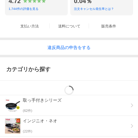
4.72
0.04％
1,744
件の評価を見る
注文キャンセル発生率とは？
支払い方法
送料について
販売条件
違反
商品の
申告をする
カテゴリから探す
取っ手付きシリーズ
(
62
件)
インジニオ・ネオ
(
22
件)