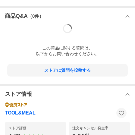
初めてお使いになる際、なかなか動かない場合でも、商品に問題
はございません。
商品Q&A
かなり力を入れても開かない、もしくは2回目3回目も強い力が必
（
0
件）
要な状態の場合、お手数ですがお問い合わせくださいませ。
■素材：本体・底：アルミニウム合金、取っ手：フェノール樹脂
■サイズ：フライパン22cm：約幅23.7×奥行23.7×高さ4.7cm、深
この
商品
に関する質問は、
さ：約4.5cm、本体内径：約22.0cm
以下からお問い合わせください。
フライパン26cm：約幅27.7×奥行27.7×高さ4.7cm、深さ：約4.5c
m、本体内径：約26.0cm
専用取っ手：約幅18.3×奥行4.5×高さ4.7cm
■重量：フライパン22cm：約420g、フライパン26cm：約563g、
ストアに質問を投稿する
専用取っ手：約190g
■容量：フライパン22cm：約1.7L、フライパン26cm：約2.4L
■仕様：ガス、電気プレートコイル、セラミックヒーター、ハロゲ
ンヒーターなどの熱源にお使い頂けます。電磁調理器（IH）には
使えません。金属へらも使えます。（角の丸いものをお使いくだ
ストア情報
さい）本体：食器洗い乾燥機使用可能。専用取っ手：食器洗い乾
燥機使用不可。
■原産国：フランス
TOOL&MEAL
ストア評価
注文キャンセル発生率