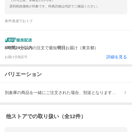
（付与上限、未確定の付与等）
原則税抜価格が対象です。特典詳細は内訳でご確認ください。
条件達成でおトク
8時間24分以内
の注文で最短
明日
お届け（東京都）
詳細を見る
お届け日指定可
バリエーション
別倉庫の商品を一緒にご注文された場合、別送となります、ご注文
他ストアでの取り扱い（全
12
件）