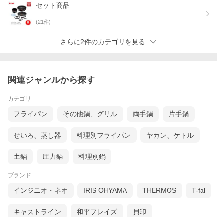
セット商品
(
21
件)
さらに2件のカテゴリを見る
関連ジャンルから探す
カテゴリ
フライパン
その他鍋、グリル
両手鍋
片手鍋
せいろ、蒸し器
料理別フライパン
ヤカン、ケトル
土鍋
圧力鍋
料理別鍋
ブランド
インジニオ・ネオ
IRIS OHYAMA
THERMOS
T-fal
キャストライン
和平フレイズ
貝印