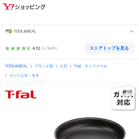
TOOL&MEAL
ストアトップを見る
4.72
（
1,744
件
）
TOOL&MEAL
ブランド別
た行
T-fal ティファール
インジニオ・ネオ
1
/
8