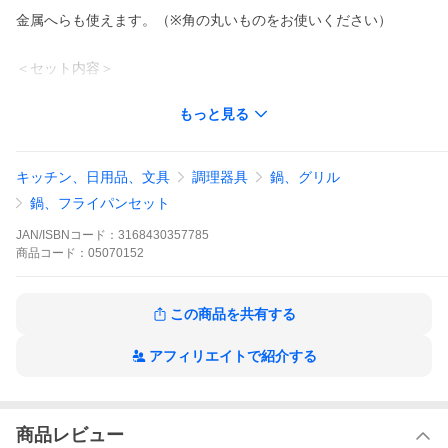
金属へらも使えます。（※角の丸いものをお使いください）
＜セット内容＞
・フライパン 22cm
もっと見る
・フライパン 26cm
・専用取っ手（マットブラック）×1本
キッチン、日用品、文具
調理器具
鍋、グリル
※電磁調理器（IH）には使えません。
鍋、フライパンセット
※ティファール専用取っ手以外は使用しないでください。
JAN/ISBNコード：
3168430357785
商品
コード：
05070152
◆取っ手がとれて、使い方自由自在！
1.コンパクトに重ねて収納
この商品を共有する
2.そのままオーブンへ
3.アツアツのままテーブルへ
アフィリエイトで紹介する
4.そのまま冷蔵庫へ
5.ラクラク丸洗い
商品レビュー