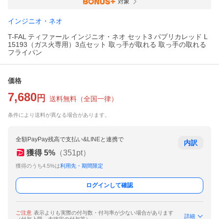
対象
インジニオ・ネオ
T-FAL ティファール インジニオ・ネオ セット3 パプリカレッド L
15193（ガス火専用）3点セット 取っ手が取れる 取っ手の取れる
フライパン
価格
7,680
円
送料無料
（
全国一律
）
条件により送料が異なる場合があります。
全額PayPay残高で支払い&LINEと連携で
内訳
獲得
5
%
（
351
pt）
獲得のうち4.5%は
利用先・期間限定
ログインして確認
ご注意
表示よりも実際の付与数・付与率が少ない場合があります
詳細