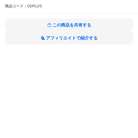
商品
コード：
O2PLUS
ニコチン・タールゼロ、タバコ臭いなし、
ご本人・周りの方・環境にも優しい電子タバコです。
★梱包内容★
この商品を共有する
使い捨て電子たばこ ×1本
ご注意：
アフィリエイトで紹介する
不要物の削減や環境負荷を抑制するため、本製品は箱なしのECO
包装にてお届け致します。
（密封のビニール袋に包んだままでクッション封筒に入れて発送
致します）