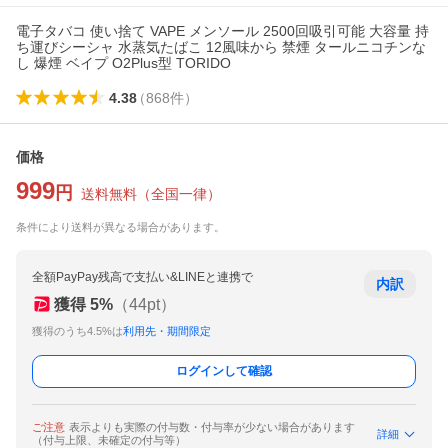
電子タバコ 使い捨て VAPE メンソール 2500回吸引可能 大容量 持
ち運びシーシャ 水蒸気たばこ 12風味から 禁煙 タールニコチンな
し 爆煙 ベイプ O2Plus型 TORIDO
4.38
（
868
件
）
価格
999
円
送料無料
（
全国一律
）
条件により送料が異なる場合があります。
全額PayPay残高で支払い&LINEと連携で
内訳
獲得
5
%
（
44
pt）
獲得のうち4.5%は
利用先・期間限定
ログインして確認
ご注意
表示よりも実際の付与数・付与率が少ない場合があります
詳細
（付与上限、未確定の付与等）