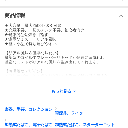
商品情報
★大容量、最大2500回吸引可能
★充電不要、一切のメンテ不要、初心者向き
★健康的な禁煙を目指す
★濃厚なミスト、リアル風味
★軽く小型で持ち運びやすい
【リアル風味＆濃厚な味わい】
最新型のコイルでフレーバーリキッドが急速に蒸気化し、
濃密なミストがリアルな風味を生み出してくれます。
【お洒落なデザイン】
・フレーバーごとの色とりどりのカラーで見た目も魅力的
・単独包装で衛生的、持ち運びにも便利
・食品グレードマウスピースであなたの健康を守りします
・口にぴったり合う円弧形に設計された吸い口
もっと見る
・長時間吸引してもお口は疲れません
・わかりやすいLED機能
【ヘルシー】
楽器、手芸、コレクション
TORIDO電子タバコに使われたリキッドは全て天然素材を使用
喫煙具、ライター
し、
独自の製法で仕上げたもの、日本食品分析センターにて認定済
加熱式たばこ、電子たばこ
加熱式たばこ、スターターキット
み。