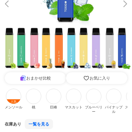
おまかせ比較
お気に入り
人気
メンソール
桃
巨峰
マスカット
ブルーベリ
パイナップ
スー
ー
ル
在庫あり
一覧を見る