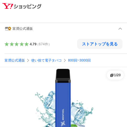
富潤公式通販
ストアトップを見る
4.79
（
674
件
）
富潤公式通販
使い捨て電子タバコ
800回~3000回
1
/
20