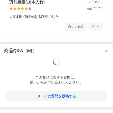
万能腕章(10本入れ)
2013/7/13
5
ono********
大変利用価値がある腕章でした
いいね
0
商品Q&A
（
0
件）
この
商品
に関する質問は、
以下からお問い合わせください。
ストアに質問を投稿する