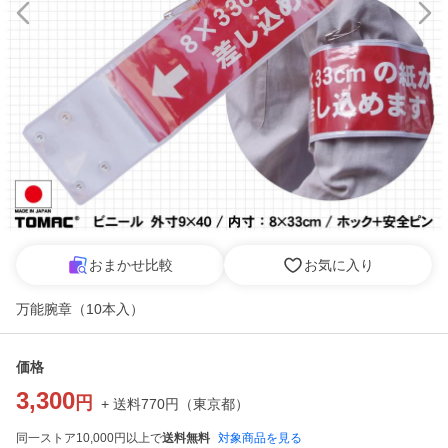
おまかせ比較
お気に入り
万能腕章（10本入）
価格
3,300
円
+ 送料
770
円
（
東京都
）
同一ストア10,000円以上で
送料無料
対象商品を見る