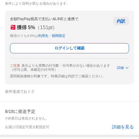
条件により送料が異なる場合があります。
全額PayPay残高で支払い&LINEと連携で
内訳
獲得
5
%
（
151
pt）
獲得のうち4.5%は
利用先・期間限定
ログインして確認
ご注意
表示よりも実際の付与数・付与率が少ない場合があります
詳細
（付与上限、未確定の付与等）
原則税抜価格が対象です。特典詳細は内訳でご確認ください。
条件達成でおトク
8/18に発送予定
※休業日は発送されません。
詳細を見る
お届け日指定可
置き配指定可