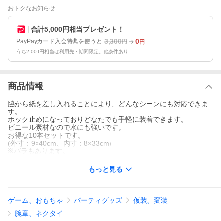
おトクなお知らせ
合計5,000円相当プレゼント！
3,300
0
PayPayカード入会特典を使うと
円
円
うち2,000円相当は利用先・期間限定。他条件あり
商品情報
脇から紙を差し入れることにより、どんなシーンにも対応できま
す。
ホック止めになっておりどなたでも手軽に装着できます。
ビニール素材なので水にも強いです。
お得な10本セットです。
(外寸：9×40cm、内寸：8×33cm)
※バラもあります。
もっと見る
ゲーム、おもちゃ
パーティグッズ
仮装、変装
腕章、ネクタイ