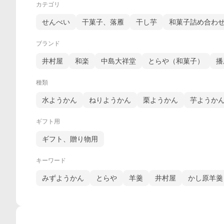
カテゴリ
せんべい
干菓子、落雁
干し芋
和菓子詰め合わ
ブランド
井村屋
和楽
中島大祥堂
とらや（和菓子）
播
種類
水ようかん
ねりようかん
栗ようかん
芋ようか
ギフト用
ギフト、贈り物用
キーワード
みずようかん
とらや
羊羹
井村屋
かし原羊羹