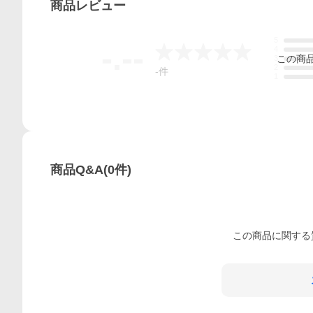
商品
レビュー
5
-.--
4
この
商
3
2
-
件
1
商品Q&A
(
0
件)
この
商品
に関する