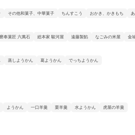
せ
その他和菓子、中華菓子
ちんすこう
おかき、かきもち
あ
磨奉菓匠 六萬石
総本家 駿河屋
遠藤製餡
なごみの米屋
金
ん
蒸しようかん
葛ようかん
でっちようかん
ようかん
一口羊羹
栗羊羹
水ようかん
虎屋の羊羹