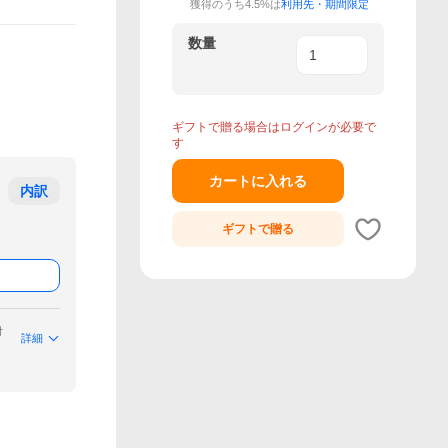
獲得のうち4.5%は
利用先・期間限定
数量
ギフトで贈る場合はログインが必要で
す
カートに入れる
内訳
ギフトで
贈る
付
詳細