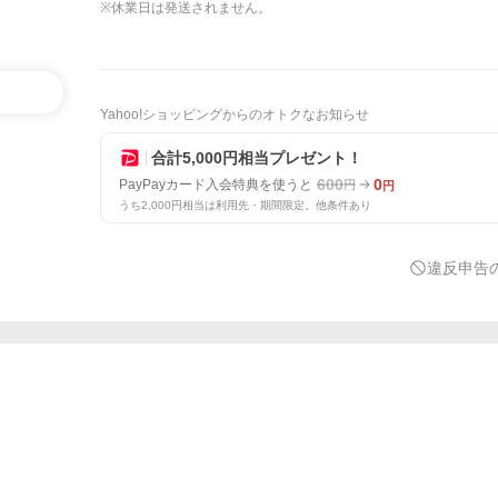
※休業日は発送されません。
Yahoo!ショッピングからのオトクなお知らせ
合計5,000円相当プレゼント！
600
0
PayPayカード入会特典を使うと
円
円
うち2,000円相当は利用先・期間限定。他条件あり
違反申告