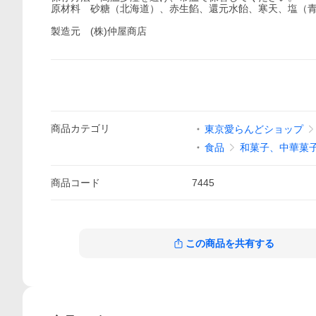
原材料 砂糖（北海道）、赤生餡、還元水飴、寒天、塩（
製造元 (株)仲屋商店
商品
カテゴリ
東京愛らんどショップ
食品
和菓子、中華菓
商品
コード
7445
この商品を共有する