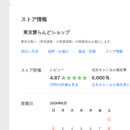
ストア情報
東京愛らんどショップ
東京の島々（伊豆諸島・小笠原諸島）の特産品をお届けします。
支払い方法
送料・お届け
返品・交換
ストア情報
ストア評価
レビュー
注文キャンセル発生率
4.87
0.000％
15
件の評価を見る
注文キャンセル発生率
営業日
2026年8月
日
月
火
水
木
金
土
1
2
3
4
5
6
7
8