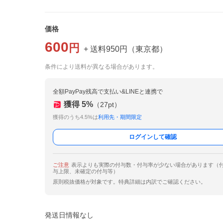
価格
600
円
+ 送料
950
円
（
東京都
）
条件により送料が異なる場合があります。
全額PayPay残高で支払い&LINEと連携で
獲得
5
%
（
27
pt）
獲得のうち4.5%は
利用先・期間限定
ログインして確認
ご注意
表示よりも実際の付与数・付与率が少ない場合があります（
与上限、未確定の付与等）
原則税抜価格が対象です。特典詳細は内訳でご確認ください。
発送日情報なし