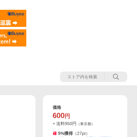
価格
600
円
+ 送料
950
円
（
東京都
）
5
%獲得
（
27
pt）