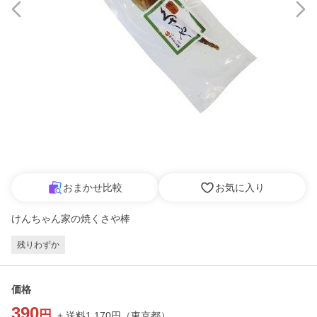
おまかせ比較
お気に入り
けんちゃん家の焼くさや棒
残りわずか
価格
390
円
+ 送料
1,170
円
（
東京都
）