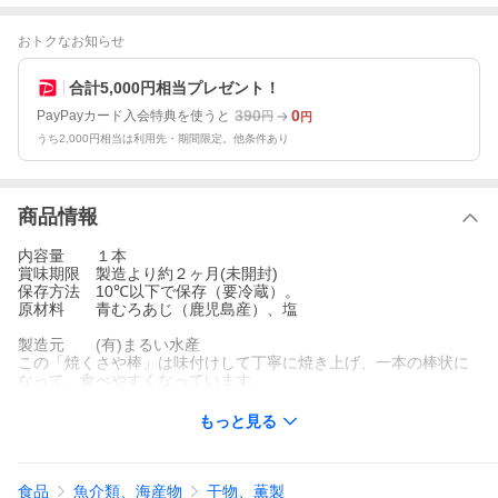
おトクなお知らせ
合計5,000円相当プレゼント！
390
0
PayPayカード入会特典を使うと
円
円
うち2,000円相当は利用先・期間限定。他条件あり
商品情報
内容量 １本
賞味期限 製造より約２ヶ月(未開封)
保存方法 10℃以下で保存（要冷蔵）。
原材料 青むろあじ（鹿児島産）、塩
製造元 (有)まるい水産
この「焼くさや棒」は味付けして丁寧に焼き上げ、一本の棒状に
なって、食べやすくなっています。
もっと見る
食品
魚介類、海産物
干物、薫製