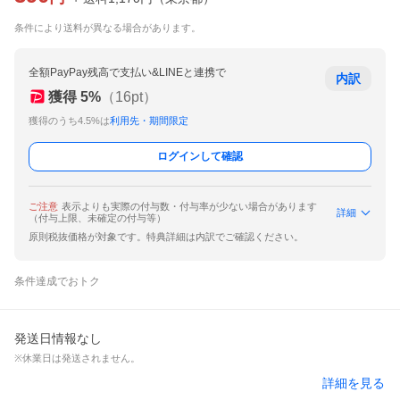
条件により送料が異なる場合があります。
全額PayPay残高で支払い&LINEと連携で
内訳
獲得
5
%
（
16
pt）
獲得のうち4.5%は
利用先・期間限定
ログインして確認
ご注意
表示よりも実際の付与数・付与率が少ない場合があります
詳細
（付与上限、未確定の付与等）
原則税抜価格が対象です。特典詳細は内訳でご確認ください。
条件達成でおトク
発送日情報なし
※休業日は発送されません。
詳細を見る