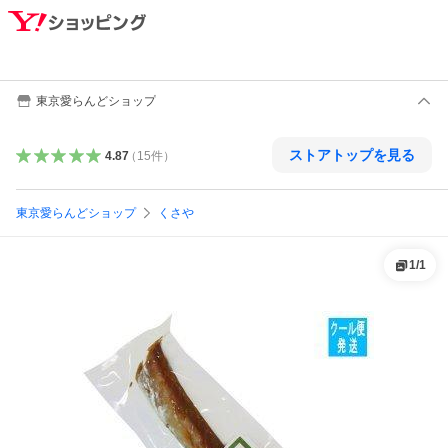
東京愛らんどショップ
ストアトップを見る
4.87
（
15
件
）
東京愛らんどショップ
くさや
1
/
1