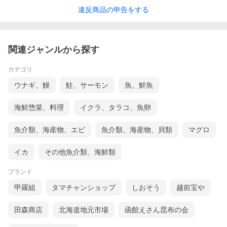
違反
商品の
申告をする
関連ジャンルから探す
カテゴリ
ウナギ、鰻
鮭、サーモン
魚、鮮魚
海鮮惣菜、料理
イクラ、タラコ、魚卵
魚介類、海産物、エビ
魚介類、海産物、貝類
マグロ
イカ
その他魚介類、海鮮類
ブランド
甲羅組
タマチャンショップ
しおそう
越前宝や
田森商店
北海道地元市場
函館えさん昆布の会