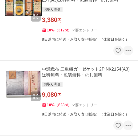
EJY(A3)送料無料・包装無料・のし無料
お取り寄せ
3,380
円
10
%
（
312
pt
）
要エントリー
8日以内に発送（お取り寄せ販売）（休業日を除く）
中瀬織布 三重織ガーゼケット2P NK2154(A3)
送料無料・包装無料・のし無料
お取り寄せ
9,080
円
10
%
（
828
pt
）
要エントリー
8日以内に発送（お取り寄せ販売）（休業日を除く）