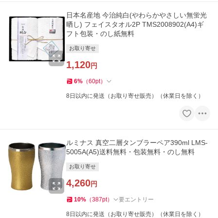
日本名産地 今治純白(やわらかやさしい無蛍光
晒し) フェイスタオル2P TMS2008902(A4)ギ
フト包装・のし紙無料
お取り寄せ
1,120
円
6
%
（
60
pt
）
8日以内に発送（お取り寄せ販売）（休業日を除く）
ルミナス 真空二層タンブラーペア390ml LMS-
5005A(A5)送料無料・包装無料・のし無料
お取り寄せ
4,260
円
10
%
（
387
pt
）
要エントリー
8日以内に発送（お取り寄せ販売）（休業日を除く）