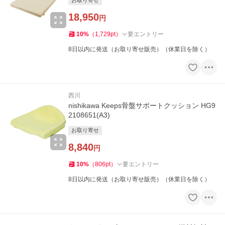
お取り寄せ
18,950
円
10
%
（
1,729
pt
）
要エントリー
8日以内に発送（お取り寄せ販売）（休業日を除く）
西川
nishikawa Keeps骨盤サポートクッション HG9
2108651(A3)
お取り寄せ
8,840
円
10
%
（
806
pt
）
要エントリー
8日以内に発送（お取り寄せ販売）（休業日を除く）