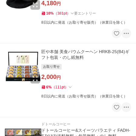
4,180
円
10
%
（
381
pt
）
要エントリー
8日以内に発送（お取り寄せ販売）（休業日を除く）
匠や本舗 美食バウムクーヘン HRKB-25(B4)ギ
フト包装・のし紙無料
お取り寄せ
2,000
円
6
%
（
111
pt
）
8日以内に発送（お取り寄せ販売）（休業日を除く）
ドトールコーヒー
ドトールコーヒー&スイーツバラエティ FADH-