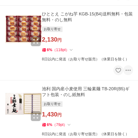
ひととえ こがね芋 KGB-15(B4)送料無料・包装
無料・のし無料
お取り寄せ
2,130
円
6
%
（
118
pt
）
8日以内に発送（お取り寄せ販売）（休業日を除く）
池利 国内産小麦使用 三輪素麺 TB-20R(B5)ギ
フト包装・のし紙無料
お取り寄せ
1,430
円
6
%
（
79
pt
）
8日以内に発送（お取り寄せ販売）（休業日を除く）