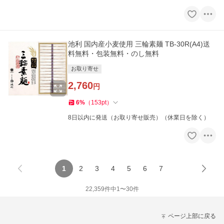
池利 国内産小麦使用 三輪素麺 TB-30R(A4)送
料無料・包装無料・のし無料
お取り寄せ
2,760
円
6
%
（
153
pt
）
8日以内に発送（お取り寄せ販売）（休業日を除く）
1
2
3
4
5
6
7
22,359
件中
1
〜
30
件
ページ上部に戻る