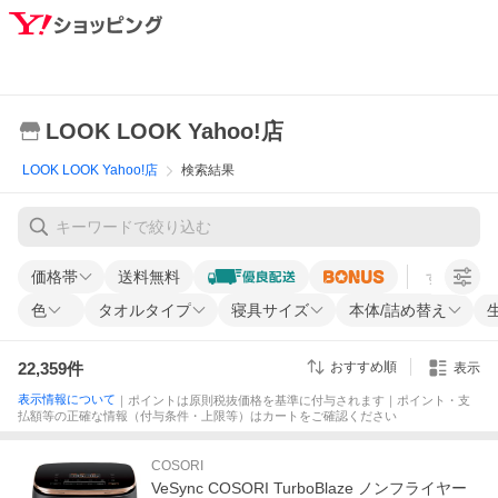
LOOK LOOK Yahoo!店
LOOK LOOK Yahoo!店
検索結果
価格帯
送料無料
すべての条
色
タオルタイプ
寝具サイズ
本体/詰め替え
22,359
件
おすすめ順
表示
表示情報について
｜ポイントは原則税抜価格を基準に付与されます｜ポイント・支
払額等の正確な情報（付与条件・上限等）はカートをご確認ください
COSORI
VeSync COSORI TurboBlaze ノンフライヤー