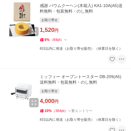
感謝 バウムクーヘン(木箱入) KA1-10A(A5)送
料無料・包装無料・のし無料
お取り寄せ
1,520
円
6
%
（
84
pt
）
8日以内に発送（お取り寄せ販売）（休業日を除く）
ミッフィー オーブントースター DB-209(A5)
送料無料・包装無料・のし無料
お取り寄せ
4,000
円
10
%
（
364
pt
）
要エントリー
8日以内に発送（お取り寄せ販売）（休業日を除く）