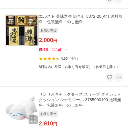
エルスト 美味之誉 詰合せ 5872-25(A4) 送料無
料・包装無料・のし無料
お取り寄せ
2,000
円
6
%
（
111
pt
）
4.50
（
4
件
）
8日以内に発送（お取り寄せ販売）（休業日を除く）
サンリオキャラクターズ スリープ ダイカット
クッション シナモロール 3785000100 送料無
料・包装無料・のし無料
お取り寄せ
2,910
円