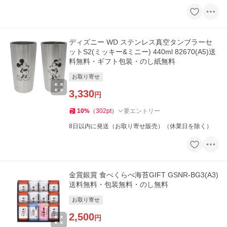
ディズニー WD ステンレス真空タンブラーセ
ットS2(ミッキー&ミニー) 440ml 82670(A5)送
料無料・ギフト包装・のし紙無料
お取り寄せ
3,330
円
10
%
（
302
pt
）
要エントリー
8日以内に発送（お取り寄せ販売）（休業日を除く）
金賞銀賞 食べくらべ海苔GIFT GSNR-BG3(A3)
送料無料・包装無料・のし無料
お取り寄せ
2,500
円