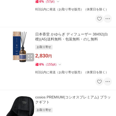
6
%
（
57
pt
）
8日以内に発送（お取り寄せ販売）（休業日を除く）
日本香堂 かゆらぎ ディフューザー 38492(白
檀)(A5)送料無料・包装無料・のし無料
お取り寄せ
2,830
円
6
%
（
155
pt
）
8日以内に発送（お取り寄せ販売）（休業日を除く）
cosios PREMIUM(コシオスプレミアム) ブラッ
クギフト
お取り寄せ