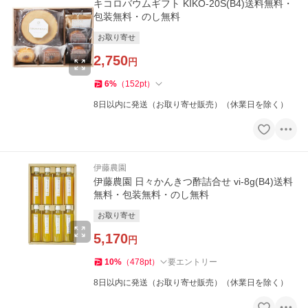
キコロバウムギフト KIKO-20S(B4)送料無料・
包装無料・のし無料
お取り寄せ
2,750
円
6
%
（
152
pt
）
8日以内に発送（お取り寄せ販売）（休業日を除く）
伊藤農園
伊藤農園 日々かんきつ酢詰合せ vi-8g(B4)送料
無料・包装無料・のし無料
お取り寄せ
5,170
円
10
%
（
478
pt
）
要エントリー
8日以内に発送（お取り寄せ販売）（休業日を除く）