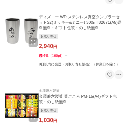
ディズニー WD ステンレス真空タンブラーセ
ットS2(ミッキー&ミニー) 300ml 82671(A5)送
料無料・ギフト包装・のし紙無料
お取り寄せ
2,940
円
6
%
（
160
pt
）
8日以内に発送（お取り寄せ販売）（休業日を除く）
金澤兼六製菓
金澤兼六製菓 菓ごころ PM-15(A4)ギフト包
装・のし紙無料
お取り寄せ
1,030
円