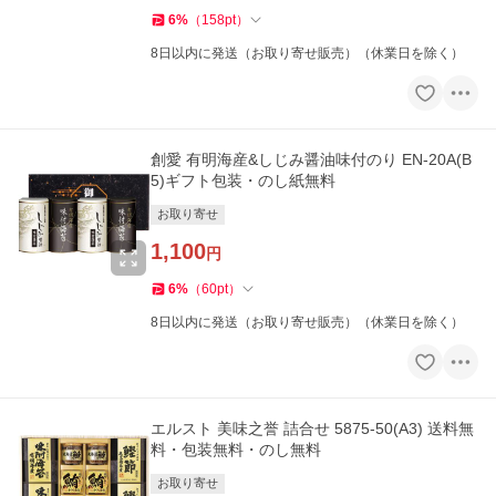
6
%
（
158
pt
）
8日以内に発送（お取り寄せ販売）（休業日を除く）
創愛 有明海産&しじみ醤油味付のり EN-20A(B
5)ギフト包装・のし紙無料
お取り寄せ
1,100
円
6
%
（
60
pt
）
8日以内に発送（お取り寄せ販売）（休業日を除く）
エルスト 美味之誉 詰合せ 5875-50(A3) 送料無
料・包装無料・のし無料
お取り寄せ