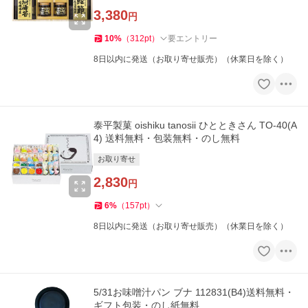
3,380
円
10
%
（
312
pt
）
要エントリー
8日以内に発送（お取り寄せ販売）（休業日を除く）
泰平製菓 oishiku tanosii ひとときさん TO-40(A
4) 送料無料・包装無料・のし無料
お取り寄せ
2,830
円
6
%
（
157
pt
）
8日以内に発送（お取り寄せ販売）（休業日を除く）
5/31お味噌汁パン ブナ 112831(B4)送料無料・
ギフト包装・のし紙無料