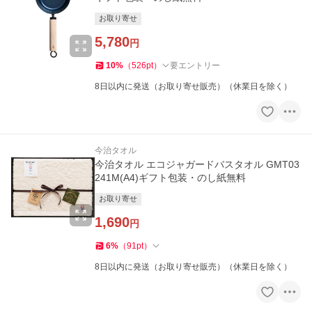
お取り寄せ
5,780
円
10
%
（
526
pt
）
要エントリー
8日以内に発送（お取り寄せ販売）（休業日を除く）
今治タオル
今治タオル エコジャガードバスタオル GMT03
241M(A4)ギフト包装・のし紙無料
お取り寄せ
1,690
円
6
%
（
91
pt
）
8日以内に発送（お取り寄せ販売）（休業日を除く）