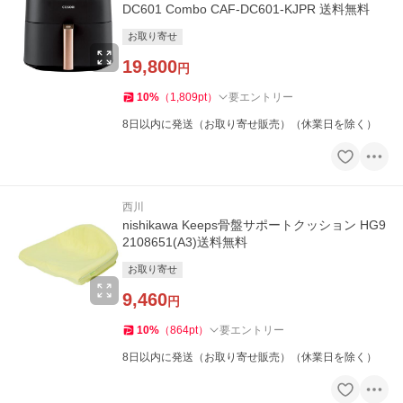
DC601 Combo CAF-DC601-KJPR 送料無料
お取り寄せ
19,800
円
10
%
（
1,809
pt
）
要エントリー
8日以内に発送（お取り寄せ販売）（休業日を除く）
西川
nishikawa Keeps骨盤サポートクッション HG9
2108651(A3)送料無料
お取り寄せ
9,460
円
10
%
（
864
pt
）
要エントリー
8日以内に発送（お取り寄せ販売）（休業日を除く）