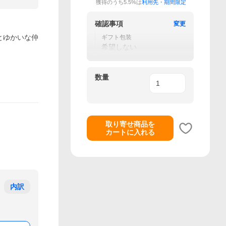
獲得のうち5.5%は
利用先・期間限定
確認事項
変更
ーとゆかいな仲
ギフト包装
希望しない
数量
取り寄せ商品を
カートに入れる
内訳