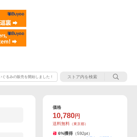
ぬいぐるみの販売を開始しました！
価格
10,780
円
送料無料
（
東京都
）
6
%獲得
（
592
pt）