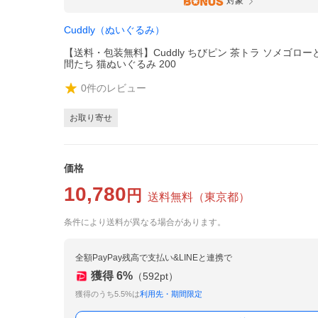
対象
Cuddly（ぬいぐるみ）
【送料・包装無料】Cuddly ちびピン 茶トラ ソメゴロ
間たち 猫ぬいぐるみ 200
0
件のレビュー
お取り寄せ
価格
10,780
円
送料無料
（
東京都
）
条件により送料が異なる場合があります。
全額PayPay残高で支払い&LINEと連携で
獲得
6
%
（
592
pt）
獲得のうち5.5%は
利用先・期間限定