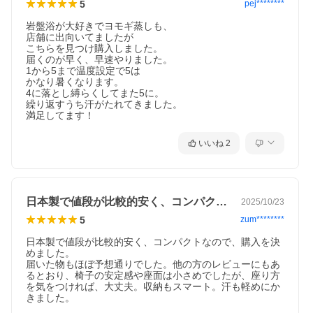
5
pej********
バーコード：4560320570905
※製品改良のため、予告なく仕様変更する場合があります。
岩盤浴が大好きでヨモギ蒸しも、

------------------------------------------------------
店舗に出向いてましたが

こちらを見つけ購入しました。

届くのが早く、早速やりました。

1から5まで温度設定で5は

かなり暑くなります。

4に落とし縛らくしてまた5に。

繰り返すうち汗がたれてきました。

満足してます！
いいね
2
日本製で値段が比較的安く、コンパクトな…
2025/10/23
5
zum********
日本製で値段が比較的安く、コンパクトなので、購入を決
めました。

届いた物もほぼ予想通りでした。他の方のレビューにもあ
るとおり、椅子の安定感や座面は小さめでしたが、座り方
を気をつければ、大丈夫。収納もスマート。汗も軽めにか
きました。