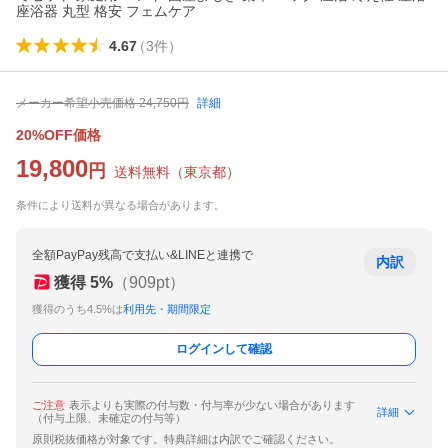
座浴器 丸型 格安 フェムケア
4.67
（
3
件
）
メーカー希望小売価格
24,750
円
詳細
20%OFF価格
19,800
円
送料無料
（
東京都
）
条件により送料が異なる場合があります。
全額PayPay残高で支払い&LINEと連携で
内訳
獲得
5
%
（
909
pt）
獲得のうち4.5%は
利用先・期間限定
ログインして確認
ご注意
表示よりも実際の付与数・付与率が少ない場合があります
詳細
（付与上限、未確定の付与等）
原則税抜価格が対象です。特典詳細は内訳でご確認ください。