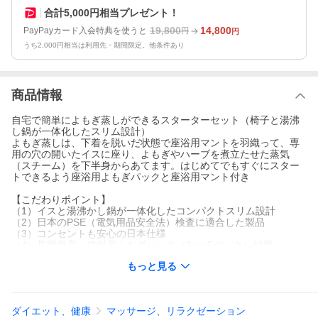
合計5,000円相当プレゼント！
19,800
14,800
PayPayカード入会特典を使うと
円
円
うち2,000円相当は利用先・期間限定。他条件あり
商品情報
自宅で簡単によもぎ蒸しができるスターターセット（椅子と湯沸
し鍋が一体化したスリム設計）
よもぎ蒸しは、下着を脱いだ状態で座浴用マントを羽織って、専
用の穴の開いたイスに座り、よもぎやハーブを煮立たせた蒸気
（スチーム）を下半身からあてます。はじめてでもすぐにスター
トできるよう座浴用よもぎパックと座浴用マント付き
【こだわりポイント】
（1）イスと湯沸かし鍋が一体化したコンパクトスリム設計
（2）日本のPSE（電気用品安全法）検査に適合した製品
（3）コンセントも安心の日本仕様
（4）長野県産・信州産よもぎパック（8ｇ×5パック）付属
（5）座浴用マント付属（ミントグリーン）
もっと見る
（6）日本語説明書付
（7）電源コードの長さ1.3m
ダイエット、健康
マッサージ、リラクゼーション
■温度設定について