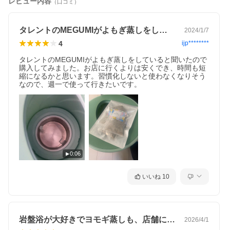
レビュー内容
（口コミ）
ぎ蒸し・ハーブ蒸しに最適な座浴用よもぎパックとなっておりま
す。
タレントのMEGUMIがよもぎ蒸しをし…
2024/1/7
■よもぎ蒸しマント（座浴用マント）について
4
ijp********
自由に手が使える！座浴している時に、携帯電話や読書をするこ
とが出来るよう、手が出せる「袖穴あり」仕様。手を出さないと
タレントのMEGUMIがよもぎ蒸しをしていると聞いたので
きは、袖穴部分のチャックを閉めれば、全身をすっぽり覆えるス
購入してみました。お店に行くよりは安くでき、時間も短
タンダードな「袖穴なし」仕様としてご利用いただけます。薄手
縮になるかと思います。習慣化しないと使わなくなりそう
で軽量、裏地は無しですが、透けにくい素材で出来ています。
なので、週一で使って行きたいです。
ご家庭の洗濯機で洗濯可能（洗濯用ネットに入れて柔らか洗い＆
水洗い）
干す際は、裏返しにして陰干しをお願いいたします。
サイズ：縦1450mm×横1220mm（首元230mm）
------------------------------------------------------
商品名：電気よもぎ蒸しチェアー
定格電圧：100V 50/60Hz
0:06
定格消費電力：220W
本体寸法：305mm×305mm×373mm
重さ：3kg
いいね
10
付属品：内容器（容量380ml）、座面シート（シリコン製）、よ
もぎ蒸しマント（座浴用マント）、信州・長野県産よもぎパック
（8g×5パック）
電源コードの長さ：1.3m
生産国：中国
岩盤浴が大好きでヨモギ蒸しも、店舗に出…
2026/4/1
販売者：有限会社ミヤココーポレーション