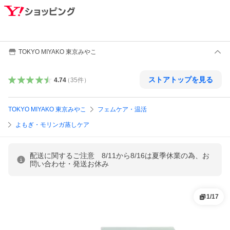
TOKYO MIYAKO 東京みやこ
ストアトップを見る
4.74
（
35
件
）
TOKYO MIYAKO 東京みやこ
フェムケア・温活
よもぎ・モリンガ蒸しケア
配送に関するご注意 8/11から8/16は夏季休業の為、お
問い合わせ・発送お休み
1
/
17