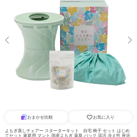
おまかせ比較
お気に入り
よもぎ蒸しチェアー スターターキット 自宅 椅子 セット はじめ
てセット 家庭用 マント 国産よもぎ 薬草 パック 温活 冷え性 座浴