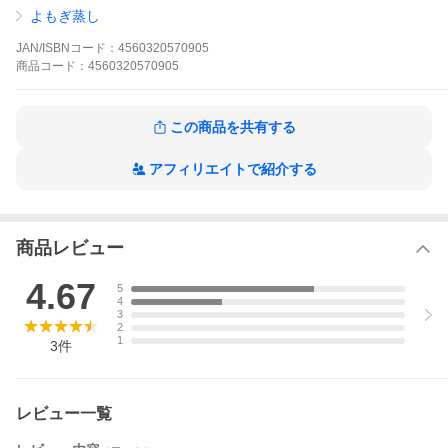
沸騰後1〜5段階の温度調整
よもぎ蒸し
5段階は約100℃、4段階は約86℃、3段階は約80℃、2段階は約7
6℃、1段階は約73℃
JAN/ISBNコード：
4560320570905
※5段階を継続的に使用すると機械への負担が大きいのでご遠慮く
商品
コード：
4560320570905
ださい。ご使用時は1〜4段階へ温度をご調整していただき、温度
が下がってきたと感じた場合は、5段階にしていただき再沸騰する
等でご調整されることを推奨いたします。
この商品を共有する
■よもぎ蒸しって何
よもぎ蒸しは、韓国で600年程も前から続いている伝統的な美容法
です。今注目の美容健康メニューです。下着を脱いだ状態で座浴
アフィリエイトで紹介する
用マントを羽織って、専用の穴の開いたイスに座り、よもぎやハ
ーブを煮立たせた蒸気（スチーム）を下半身からあてます。蒸気
を直接肌や粘膜から吸収させることにより、身体を芯から温め、
デリケートゾーンの浄化や、健康維持、美容維持に効果的といわ
商品レビュー
れております。また、よもぎの香りで心と身体をリフレッシュし
てくれます。
「美容に関心のある方」「健康を維持したい方」「女性特有の悩
4.67
5
みをお持ちの方」「リラックスしたい方」などに、おすすめのよ
4
もぎ蒸しチェアー。
3
2
1
3
件
■乾燥よもぎ（座浴用よもぎ）について
スターターキットのよもぎパックに使用する乾燥よもぎは、信州
の大地・水・太陽をたっぷり吸い込んで育った長野県産・信州産
よもぎの葉・茎・種、全てを使い、よもぎエキスがしっかりと抽
レビュー一覧
出される最適な細かさに砕いたあと、手作業で一つ一つ丁寧にパ
ックに詰めています。お湯で煮だした時の香りが大変よく、よも