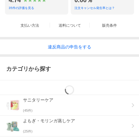
4.74
0.00％
重さ：3kg
付属品：内容器（容量380ml）、座面シート（シリコン製）、モ
35
件の評価を見る
注文キャンセル発生率とは？
リンガ蒸しマント（座浴用マント）、沖縄県屋我地島産モリンガ
パック（5g×5パック）
電源コードの長さ：1.3m
支払い方法
送料について
販売条件
生産国：中国
販売者：有限会社ミヤココーポレーション
バーコード：4560320570738
※製品改良のため、予告なく仕様変更する場合があります。
------------------------------------------------------
違反
商品の
申告をする
カテゴリから探す
サニタリーケア
(
45
件)
よもぎ・モリンガ蒸しケア
(
25
件)