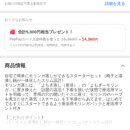
詳細を見る
お届け日指定可
置き配指定可
おトクなお知らせ
合計5,000円相当プレゼント！
19,360
14,360
PayPayカード入会特典を使うと
円
円
うち2,000円相当は利用先・期間限定。他条件あり
商品情報
自宅で簡単にモリンガ蒸しができるスターターセット（椅子と湯
沸し鍋が一体化したスリム設計）
モリンガ蒸しは、「よもぎ蒸し（座浴）」の「よもぎ→モリン
ガ」に置き換えた、話題の温活！下着を脱いだ状態で座浴用マン
トを羽織って、専用の穴の開いたイスに座り、モリンガやハーブ
を煮立たせた蒸気（スチーム）を下半身からあてます。はじめて
でもすぐにスタートできるよう座浴用モリンガパックと座浴用マ
ント付き
【こだわりポイント】
（1）イスと湯沸かし鍋が一体化したコンパクトスリム設計
（2）日本のPSE（電気用品安全法）検査に適合した製品