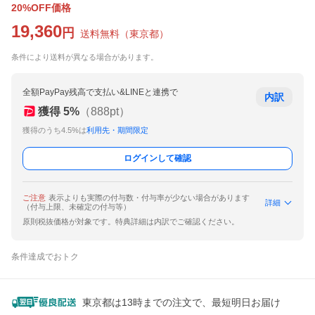
20%OFF価格
19,360
円
送料無料
（
東京都
）
条件により送料が異なる場合があります。
全額PayPay残高で支払い&LINEと連携で
内訳
獲得
5
%
（
888
pt）
獲得のうち4.5%は
利用先・期間限定
ログインして確認
ご注意
表示よりも実際の付与数・付与率が少ない場合があります
詳細
（付与上限、未確定の付与等）
原則税抜価格が対象です。特典詳細は内訳でご確認ください。
条件達成でおトク
東京都は13時までの注文で、最短明日お届け