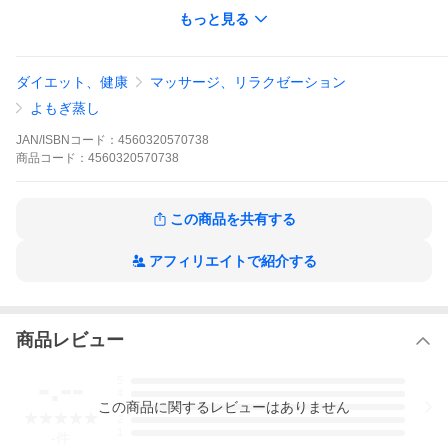
（3）コンセントも安心の日本仕様
もっと見る
（4）沖縄県産モリンガパック（5ｇ×5パック）付属
（5）座浴用マント付属（レッド・赤）
（6）日本語説明書付
（7）電源コードの長さ1.3m
ダイエット、健康
マッサージ、リラクゼーション
よもぎ蒸し
■温度設定について
沸騰後1〜5段階の温度調整
JAN/ISBNコード：
4560320570738
5段階は約100℃、4段階は約86℃、3段階は約80℃、2段階は約7
商品
コード：
4560320570738
6℃、1段階は約73℃
※5段階を継続的に使用すると機械への負担が大きいのでご遠慮く
ださい。ご使用時は1〜4段階へ温度をご調整していただき、温度
が下がってきたと感じた場合は、5段階にしていただき再沸騰する
この商品を共有する
等でご調整されることを推奨いたします。
■モリンガ蒸しって何
アフィリエイトで紹介する
「奇跡の木・生命の木」モリンガの葉を蒸した蒸気で温浴するの
がモリンガ蒸しです。緑茶のような、穏やかな草の香りで、ゆっ
たりと落ち着く香り。下着を脱いだ状態で座浴用マントを羽織っ
て、専用の穴の開いたイスに座り、モリンガやハーブを煮立たせ
商品レビュー
た蒸気（スチーム）を下半身からあてます。モリンガ特有の高い
栄養価に注目し、美容・健康・体質改善に期待されています。
「美容に関心のある方」「健康を維持したい方」「女性特有の悩
-.--
5
みをお持ちの方」「リラックスしたい方」などに、おすすめのモ
4
リンガ蒸しチェアー。
この
商品
に関するレビューはありません
3
2
1
-
件