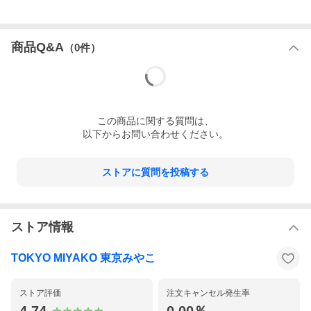
■乾燥モリンガ（座浴用モリンガ）について
栄養価の優れた作物が育ちやすい土壌に恵まれた沖縄県屋我地島
（やがじしま）産の高品質「モリンガ」をモリンガ蒸し（座浴）
専用パックにいたしました。健康に必要なミネラルやビタミンが
商品Q&A
（
0
件）
豊富で「奇跡の植物」として大注目！！研究者からは「世界で最
も栄養価が高い植物」と称されるほど高栄養価で90種類の栄養素
が入っています。手作業で一つ一つ丁寧にパックに詰めていま
す。お湯で煮だした時の香りが緑茶のようなゆったりとした優し
い香りも特徴です。
この
商品
に関する質問は、
■モリンガ蒸しマント（座浴用マント）について
以下からお問い合わせください。
自由に手が使える！座浴している時に、携帯電話や読書をするこ
とが出来るよう、手が出せる「袖穴あり」仕様。手を出さないと
きは、袖穴部分のチャックを閉めれば、全身をすっぽり覆えるス
タンダードな「袖穴なし」仕様としてご利用いただけます。薄手
ストアに質問を投稿する
で軽量、裏地は無しですが、透けにくい素材で出来ています。
ご家庭の洗濯機で洗濯可能（洗濯用ネットに入れて柔らか洗い＆
水洗い）
干す際は、裏返しにして陰干しをお願いいたします。
サイズ：縦1450mm×横1220mm（首元230mm）
ストア情報
TOKYO MIYAKO 東京みやこ
------------------------------------------------------
商品名：電気モリンガ蒸しチェアー
定格電圧：100V 50/60Hz
定格消費電力：220W
ストア評価
注文キャンセル発生率
本体寸法：305mm×305mm×373mm